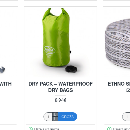
WITH
DRY PACK – WATERPROOF
ETHNO S
DRY BAGS
5
8.94€
GROZĀ
Uzreiz uz grozu
Uzreiz uz 