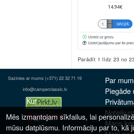
14.94€
GROZĀ
Uzreiz uz grozu
Uzdot jautājumu par šo prec
Parādīt 1 līdz 23 no 2
Sazinies ar mums (+371) 22 32 71 19
Par mum
Piegāde
info@camperclassic.lv
Privātuma
Noteikum
Mēs izmantojam sīkfailus, lai personalizē
Mans ko
mūsu datplūsmu. Informāciju par to, kā j
Mani pas