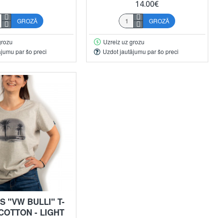
14.00€
GROZĀ
GROZĀ
grozu
Uzreiz uz grozu
ājumu par šo preci
Uzdot jautājumu par šo preci
 "VW BULLI" T-
 COTTON - LIGHT