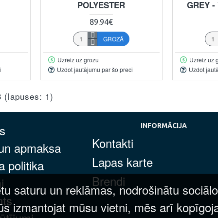
POLYESTER
GREY -
89.94€
GROZĀ
Uzreiz uz grozu
Uzreiz uz 
i
Uzdot jautājumu par šo preci
Uzdot jaut
3 (lapuses: 1)
s
INFORMĀCIJA
Kontakti
 un apmaksa
Lapas karte
 politika
Brendi
i
tu saturu un reklāmas, nodrošinātu sociālo
nts
ūs izmantojat mūsu vietni, mēs arī kopīgoj
ūtījumi