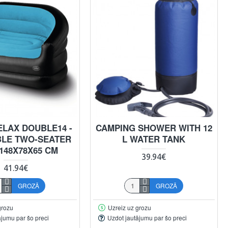
ELAX DOUBLE14 -
CAMPING SHOWER WITH 12
BLE TWO-SEATER
L WATER TANK
148X78X65 CM
39.94€
41.94€
GROZĀ
GROZĀ
grozu
Uzreiz uz grozu
ājumu par šo preci
Uzdot jautājumu par šo preci