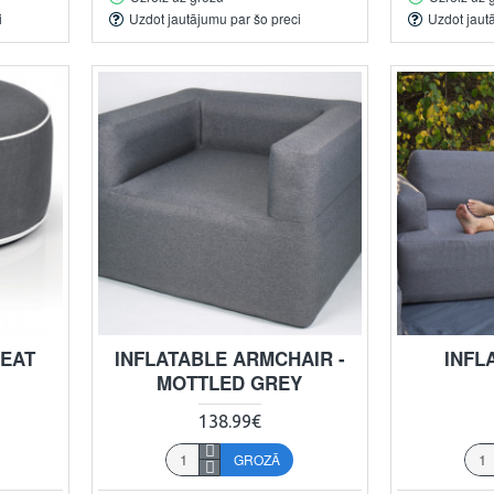
i
Uzdot jautājumu par šo preci
Uzdot jaut
SEAT
INFLATABLE ARMCHAIR -
INFL
MOTTLED GREY
138.99€
GROZĀ