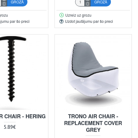
GROZĀ
GROZĀ
grozu
Uzreiz uz grozu
ājumu par šo preci
Uzdot jautājumu par šo preci
R CHAIR - HERING
TRONO AIR CHAIR -
REPLACEMENT COVER
5.89€
GREY