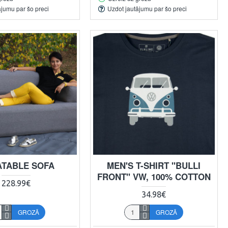
ājumu par šo preci
Uzdot jautājumu par šo preci
ATABLE SOFA
MEN'S T-SHIRT "BULLI
FRONT" VW, 100% COTTON
228.99€
34.98€
GROZĀ
GROZĀ