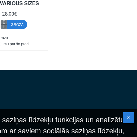
 VARIOUS SIZES
28.00€
GROZĀ
grozu
ājumu par šo preci
 saziņas līdzekļu funkcijas un analizētu
am ar saviem sociālās saziņas līdzekļu,