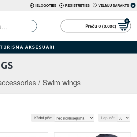
IELOGOTIES
REĢISTRĒTIES
VĒLMJU SARAKTS
0
0
Preču 0 (0.00€)
TŪRISMA AKSESUĀRI
NGS
ccessories / Swim wings
Kārtot pēc:
Lapusē: