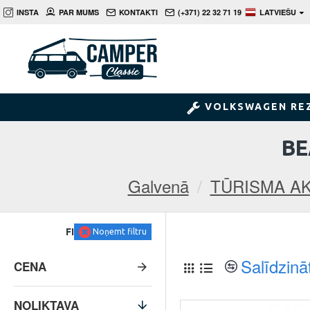
INSTA
PAR MUMS
KONTAKTI
(+371) 22 32 71 19
LATVIEŠU
VOLKSWAGEN RE
BE
Galvenā
TŪRISMA A
FILTRS
Noņemt filtru
Salīdzinā
CENA
NOLIKTAVA