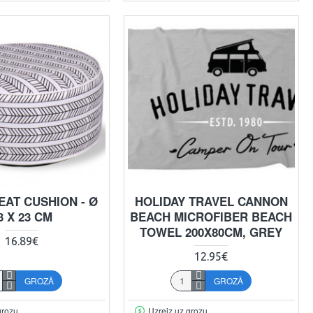
EAT CUSHION - Ø
HOLIDAY TRAVEL CANNON
3 X 23 CM
BEACH MICROFIBER BEACH
TOWEL 200X80CM, GREY
16.89€
12.95€
GROZĀ
GROZĀ
grozu
Uzreiz uz grozu