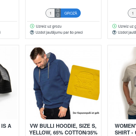
GROZĀ
Uzreiz uz grozu
Uzreiz uz 
i
Uzdot jautājumu par šo preci
Uzdot jaut
IS A
VW BULLI HOODIE, SIZE S,
WOMEN'S
YELLOW, 65% COTTON/35%
SHIRT -