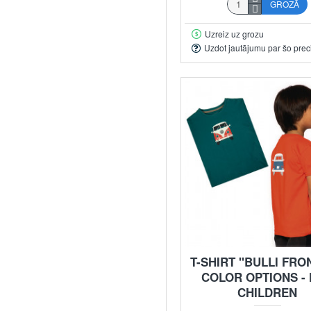
GROZĀ
Uzreiz uz grozu
Uzdot jautājumu par šo prec
T-SHIRT "BULLI FRON
COLOR OPTIONS -
CHILDREN