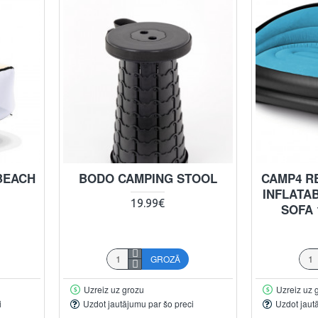
 BEACH
BODO CAMPING STOOL
CAMP4 R
INFLATA
19.99€
SOFA 
GROZĀ
Uzreiz uz grozu
Uzreiz uz 
i
Uzdot jautājumu par šo preci
Uzdot jaut