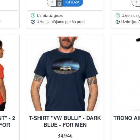
GROZĀ
Uzreiz uz grozu
Uzreiz uz 
i
Uzdot jautājumu par šo preci
Uzdot jaut
T" - 2
T-SHIRT "VW BULLI" - DARK
TRONO AI
 FOR
BLUE - FOR MEN
34.94€