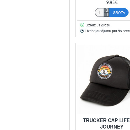
9.95€
GROZĀ
Uzreiz uz grozu
Uzdot jautājumu par šo prec
TRUCKER CAP LIFE 
JOURNEY