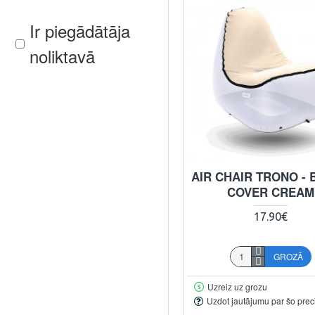
Ir piegādātāja
noliktavā
AIR CHAIR TRONO -
COVER CREAM
17.90€
GROZĀ
Uzreiz uz grozu
Uzdot jautājumu par šo prec