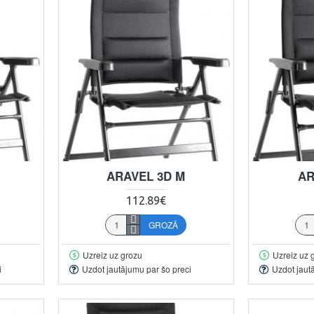
ARAVEL 3D M
AR
112.89€
GROZĀ
Uzreiz uz grozu
Uzreiz uz 
i
Uzdot jautājumu par šo preci
Uzdot jaut