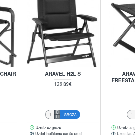
 CHAIR
ARAVEL H2L S
ARAV
FREESTA
129.89€
GROZĀ
Uzreiz uz grozu
Uzreiz uz 
i
Uzdot jautājumu par šo preci
Uzdot jaut