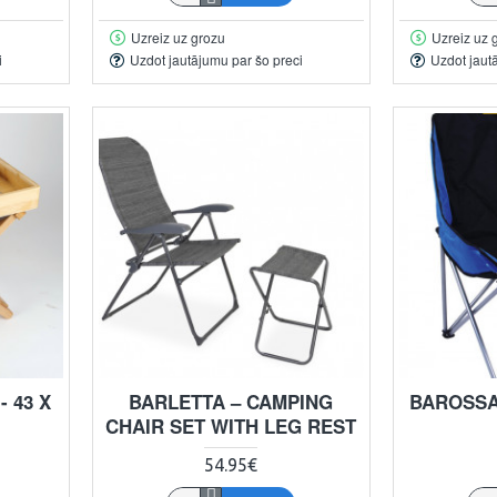
Uzreiz uz grozu
Uzreiz uz 
i
Uzdot jautājumu par šo preci
Uzdot jaut
 43 X
BARLETTA – CAMPING
BAROSSA
CHAIR SET WITH LEG REST
54.95€