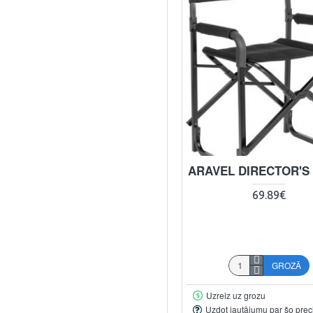
ARAVEL DIRECTOR'S
69.89€
GROZĀ
Uzreiz uz grozu
Uzdot jautājumu par šo prec