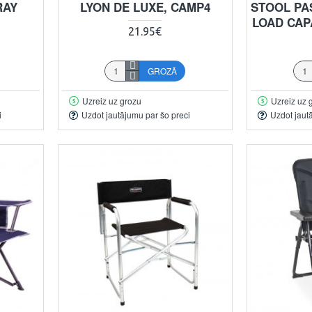
RAY
LYON DE LUXE, CAMP4
STOOL PA
LOAD CAP
21.95€
GROZĀ
Uzreiz uz grozu
Uzreiz uz 
i
Uzdot jautājumu par šo preci
Uzdot jaut