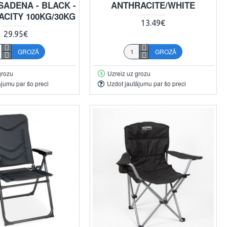
SADENA - BLACK -
ANTHRACITE/WHITE
ACITY 100KG/30KG
13.49€
29.95€
GROZĀ
GROZĀ
grozu
Uzreiz uz grozu
ājumu par šo preci
Uzdot jautājumu par šo preci