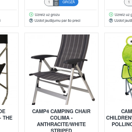
GROZĀ
Uzreiz uz grozu
Uzreiz uz 
i
Uzdot jautājumu par šo preci
Uzdot jaut
OE
CAMP4 CAMPING CHAIR
CAM
- THE
COLIMA -
CHILDREN
ANTHRACITE/WHITE
POLLINO
STRIPED