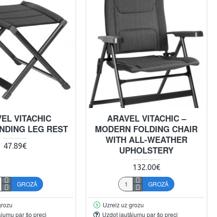
EL VITACHIC
ARAVEL VITACHIC –
NDING LEG REST
MODERN FOLDING CHAIR
WITH ALL-WEATHER
47.89€
UPHOLSTERY
132.00€
GROZĀ
GROZĀ
grozu
Uzreiz uz grozu
ājumu par šo preci
Uzdot jautājumu par šo preci