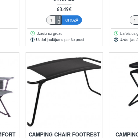
63.49€
GROZĀ
Uzreiz uz grozu
Uzreiz uz 
i
Uzdot jautājumu par šo preci
Uzdot jaut
MFORT
CAMPING CHAIR FOOTREST
CAMPING