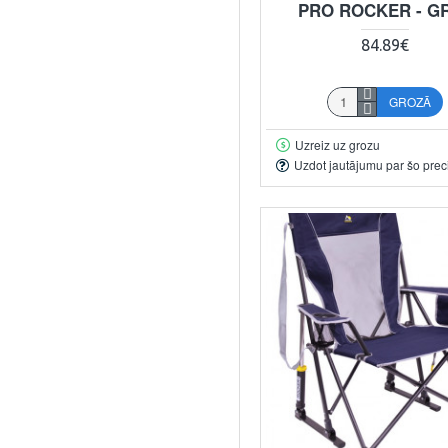
PRO ROCKER - G
84.89€
GROZĀ
Uzreiz uz grozu
Uzdot jautājumu par šo prec