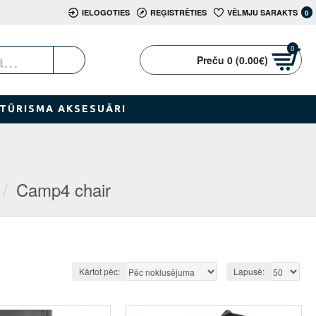
IELOGOTIES
REĢISTRĒTIES
VĒLMJU SARAKTS
0
0
Preču 0 (0.00€)
TŪRISMA AKSESUĀRI
Camp4 chair
Kārtot pēc:
Lapusē: