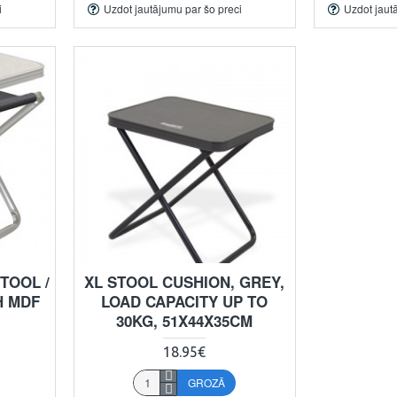
i
Uzdot jautājumu par šo preci
Uzdot jaut
TOOL /
XL STOOL CUSHION, GREY,
H MDF
LOAD CAPACITY UP TO
30KG, 51X44X35CM
18.95€
GROZĀ