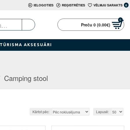
IELOGOTIES
REĢISTRĒTIES
VĒLMJU SARAKTS
0
0
Preču 0 (0.00€)
TŪRISMA AKSESUĀRI
Camping stool
Kārtot pēc:
Lapusē: