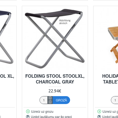
OL XL,
FOLDING STOOL STOOLXL,
HOLID
CHARCOAL GRAY
TABLE
22.94€
GROZĀ
Uzreiz uz grozu
Uzreiz uz 
i
Uzdot jautājumu par šo preci
Uzdot jaut