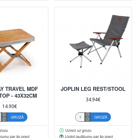
AY TRAVEL MDF
JOPLIN LEG REST/STOOL
TOP - 43X32CM
34.94€
14.90€
GROZĀ
GROZĀ
grozu
Uzreiz uz grozu
ājumu par šo preci
Uzdot jautājumu par šo preci