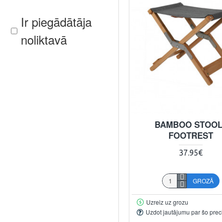
Ir piegādātāja
noliktavā
BAMBOO STOOL
FOOTREST
37.95€
GROZĀ
Uzreiz uz grozu
Uzdot jautājumu par šo prec