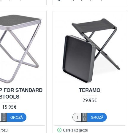
P FOR STANDARD
TERAMO
STOOLS
29.95€
15.95€
GROZĀ
GROZĀ
grozu
Uzreiz uz grozu