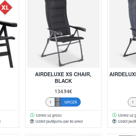
L
AIRDELUXE XS CHAIR,
AIRDELUX
BLACK
134.94€
GROZĀ
Uzreiz uz grozu
Uzreiz uz 
i
Uzdot jautājumu par šo preci
Uzdot jaut