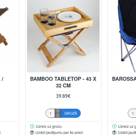
 /
BAMBOO TABLETOP - 43 X
BAROSSA
32 CM
39.89€
GROZĀ
Uzreiz uz grozu
Uzreiz uz 
i
Uzdot jautājumu par šo preci
Uzdot jaut