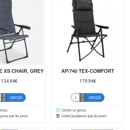
E XS CHAIR, GREY
AP/740 TEX-COMFORT
134.94€
179.94€
GROZĀ
GROZĀ
grozu
Uzreiz uz grozu
ājumu par šo preci
Uzdot jautājumu par šo preci