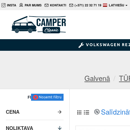
INSTA
PAR MUMS
KONTAKTI
(+371) 22 32 71 19
LATVIEŠU
VOLKSWAGEN RE
Galvenā
TŪ
FILTRS
Noņemt filtru
Salīdzinā
CENA
NOLIKTAVA