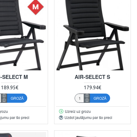
R-SELECT M
AIR-SELECT S
189.95€
179.94€
GROZĀ
GROZĀ
grozu
Uzreiz uz grozu
ājumu par šo preci
Uzdot jautājumu par šo preci