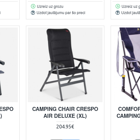
Uzreiz uz grozu
Uzreiz uz 
i
Uzdot jautājumu par šo preci
Uzdot jaut
RESPO
CAMPING CHAIR CRESPO
COMFOR
)
AIR DELUXE (XL)
CAMPING
204.95€