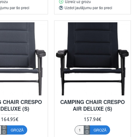
grozu
Uzreiz uz grozu
ājumu par šo preci
Uzdot jautājumu par šo preci
 CHAIR CRESPO
CAMPING CHAIR CRESPO
 DELUXE (S)
AIR DELUXE (S)
164.95€
157.94€
GROZĀ
GROZĀ