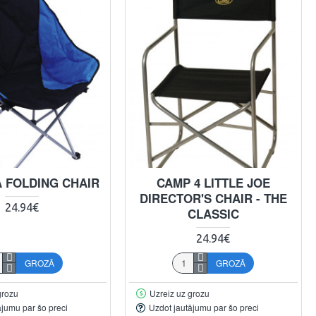
 FOLDING CHAIR
CAMP 4 LITTLE JOE
DIRECTOR'S CHAIR - THE
24.94€
CLASSIC
24.94€
GROZĀ
GROZĀ
grozu
Uzreiz uz grozu
ājumu par šo preci
Uzdot jautājumu par šo preci