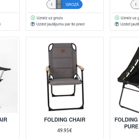
GROZĀ
Uzreiz uz grozu
Uzreiz uz 
i
Uzdot jautājumu par šo preci
Uzdot jaut
AIR
FOLDING CHAIR
FOLDING
PURE
49.95€