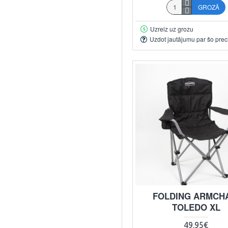
GROZĀ
Uzreiz uz grozu
Uzdot jautājumu par šo prec
FOLDING ARMCH
TOLEDO XL
49.95€