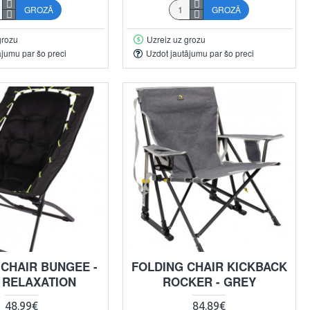
GROZĀ
GROZĀ
grozu
Uzreiz uz grozu
ājumu par šo preci
Uzdot jautājumu par šo preci
 CHAIR BUNGEE -
FOLDING CHAIR KICKBACK
 RELAXATION
ROCKER - GREY
48.99€
84.89€