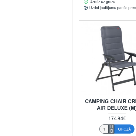
Uzreiz uz grozu
Uzdot jautājumu par šo prec
CAMPING CHAIR C
AIR DELUXE (M
174.94€
GROZĀ