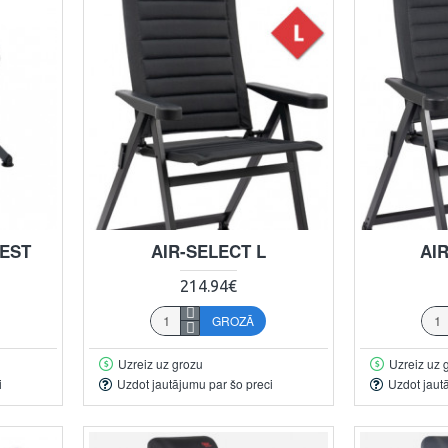
REST
AIR-SELECT L
AI
214.94€
GROZĀ
Uzreiz uz grozu
Uzreiz uz 
i
Uzdot jautājumu par šo preci
Uzdot jaut