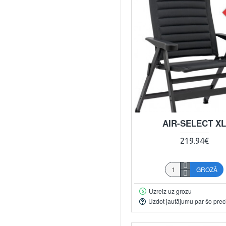
AIR-SELECT X
219.94€
GROZĀ
Uzreiz uz grozu
Uzdot jautājumu par šo prec