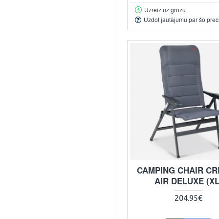
Uzreiz uz grozu
Uzdot jautājumu par šo prec
CAMPING CHAIR C
AIR DELUXE (XL
204.95€