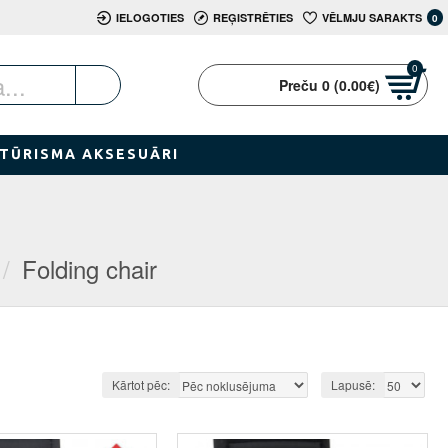
IELOGOTIES
REĢISTRĒTIES
VĒLMJU SARAKTS
0
0
Preču 0 (0.00€)
TŪRISMA AKSESUĀRI
Folding chair
Kārtot pēc:
Lapusē: