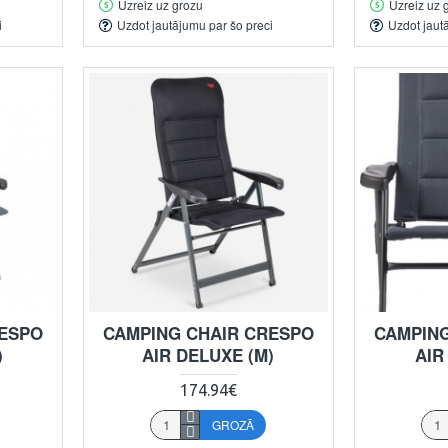
Uzreiz uz grozu
Uzreiz uz 
i
Uzdot jautājumu par šo preci
Uzdot jaut
RESPO
CAMPING CHAIR CRESPO
CAMPING
)
AIR DELUXE (M)
AIR
174.94€
GROZĀ