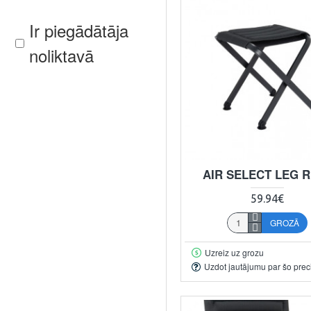
Ir piegādātāja
noliktavā
AIR SELECT LEG 
59.94€
GROZĀ
Uzreiz uz grozu
Uzdot jautājumu par šo prec