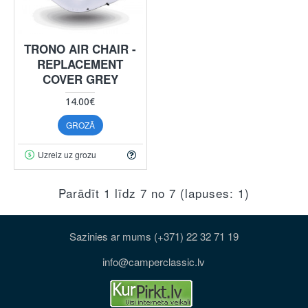
TRONO AIR CHAIR -
REPLACEMENT
COVER GREY
14.00€
GROZĀ
Uzreiz uz grozu
Parādīt 1 līdz 7 no 7 (lapuses: 1)
Sazinies ar mums (+371) 22 32 71 19
info@camperclassic.lv