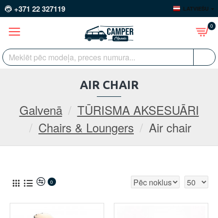
+371 22 327119
LATVIEŠU
0
AIR CHAIR
Galvenā
TŪRISMA AKSESUĀRI
Chairs & Loungers
Air chair
0