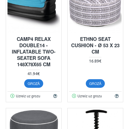
CAMP4 RELAX
ETHNO SEAT
DOUBLE14 -
CUSHION - Ø 53 X 23
INFLATABLE TWO-
CM
SEATER SOFA
16.89€
148X78X65 CM
41.94€
GROZĀ
GROZĀ
Uzreiz uz grozu
Uzreiz uz grozu