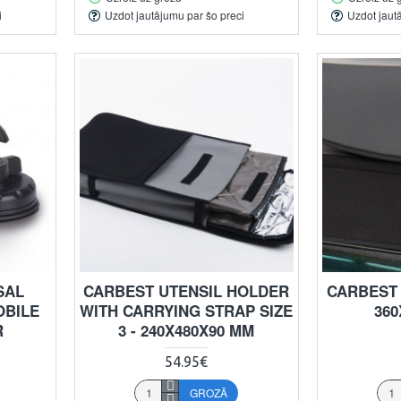
i
Uzdot jautājumu par šo preci
Uzdot jaut
SAL
CARBEST UTENSIL HOLDER
CARBEST 
OBILE
WITH CARRYING STRAP SIZE
36
R
3 - 240X480X90 MM
54.95€
GROZĀ