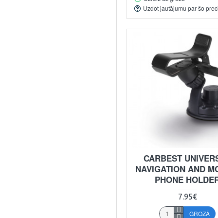
Uzdot jautājumu par šo prec
CARBEST UNIVER
NAVIGATION AND M
PHONE HOLDE
7.95€
GROZĀ