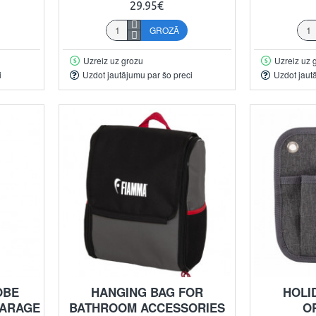
29.95€
GROZĀ
Uzreiz uz grozu
Uzreiz uz 
i
Uzdot jautājumu par šo preci
Uzdot jaut
OBE
HANGING BAG FOR
HOLI
GARAGE
BATHROOM ACCESSORIES
O