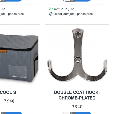
grozu
Uzreiz uz grozu
ājumu par šo preci
Uzdot jautājumu par šo preci
COOL S
DOUBLE COAT HOOK,
CHROME-PLATED
17.94€
3.94€