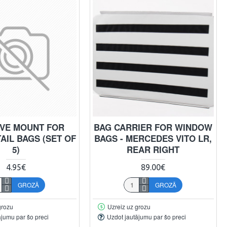
VE MOUNT FOR
BAG CARRIER FOR WINDOW
AIL BAGS (SET OF
BAGS - MERCEDES VITO LR,
5)
REAR RIGHT
4.95€
89.00€
GROZĀ
GROZĀ
grozu
Uzreiz uz grozu
ājumu par šo preci
Uzdot jautājumu par šo preci