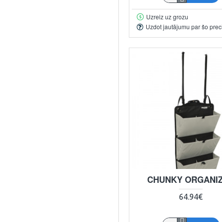
Uzreiz uz grozu
Uzdot jautājumu par šo prec
CHUNKY ORGANI
64.94€