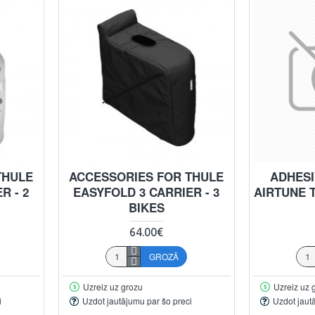
THULE
ACCESSORIES FOR THULE
ADHESI
R - 2
EASYFOLD 3 CARRIER - 3
AIRTUNE T
BIKES
64.00€
GROZĀ
Uzreiz uz grozu
Uzreiz uz 
i
Uzdot jautājumu par šo preci
Uzdot jaut