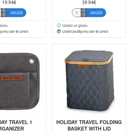
19.94€
39.94€
GROZĀ
GROZĀ
grozu
Uzreiz uz grozu
ājumu par šo preci
Uzdot jautājumu par šo preci
DAY TRAVEL 1
HOLIDAY TRAVEL FOLDING
RGANIZER
BASKET WITH LID