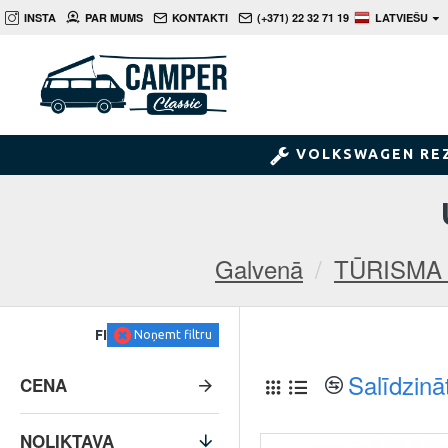
INSTA
PAR MUMS
KONTAKTI
(+371) 22 32 71 19
LATVIEŠU
VOLKSWAGEN RE
Galvenā
TŪRISMA
FILTRS
Noņemt filtru
Salīdzinā
CENA
NOLIKTAVA