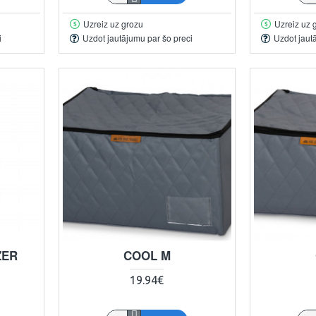
Uzreiz uz grozu
Uzreiz uz 
i
Uzdot jautājumu par šo preci
Uzdot jaut
ZER
COOL M
19.94€