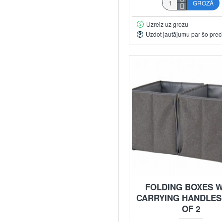
GROZĀ
Uzreiz uz grozu
Uzdot jautājumu par šo prec
FOLDING BOXES W
CARRYING HANDLES 
OF 2