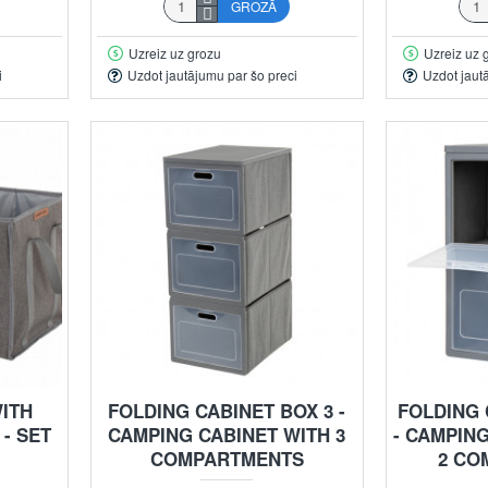
GROZĀ
Uzreiz uz grozu
Uzreiz uz 
i
Uzdot jautājumu par šo preci
Uzdot jaut
ITH
FOLDING CABINET BOX 3 -
FOLDING
- SET
CAMPING CABINET WITH 3
- CAMPIN
COMPARTMENTS
2 CO