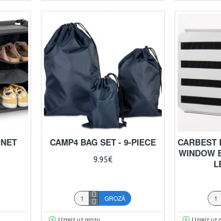
INET
CAMP4 BAG SET - 9-PIECE
CARBEST 
WINDOW B
9.95€
L
GROZĀ
Uzreiz uz grozu
Uzreiz uz 