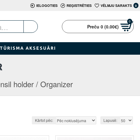
IELOGOTIES
REĢISTRĒTIES
VĒLMJU SARAKTS
0
0
Preču 0 (0.00€)
TŪRISMA AKSESUĀRI
R
nsil holder / Organizer
Kārtot pēc:
Lapusē: