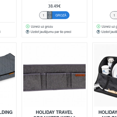
38.49€
GROZĀ
Uzreiz uz grozu
Uzreiz uz 
i
Uzdot jautājumu par šo preci
Uzdot jaut
LDING
HOLIDAY TRAVEL
HOLIDAY