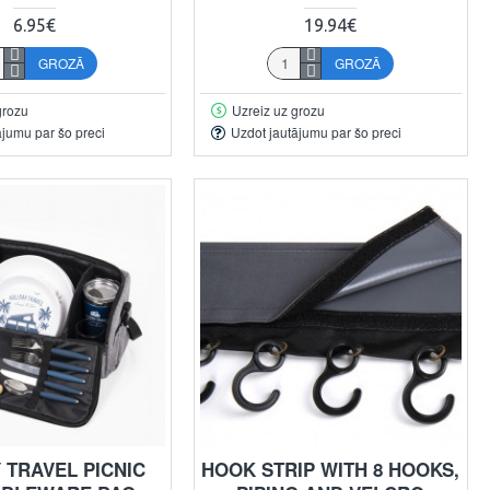
6.95€
19.94€
GROZĀ
GROZĀ
grozu
Uzreiz uz grozu
ājumu par šo preci
Uzdot jautājumu par šo preci
 TRAVEL PICNIC
HOOK STRIP WITH 8 HOOKS,