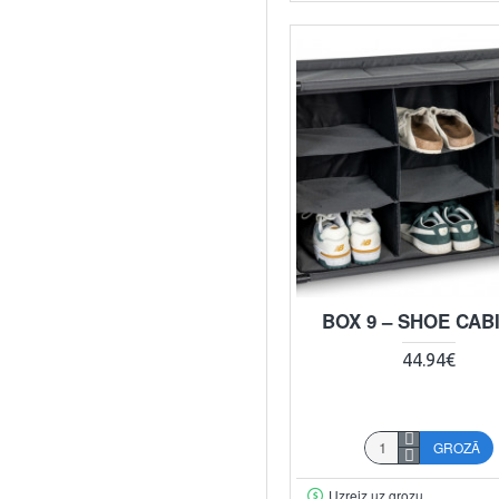
BOX 9 – SHOE CAB
44.94€
GROZĀ
Uzreiz uz grozu