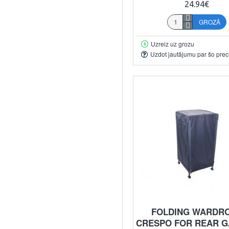
24.94€
GROZĀ
Uzreiz uz grozu
Uzdot jautājumu par šo prec
FOLDING WARDR
CRESPO FOR REAR 