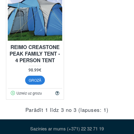
REIMO CREASTONE
PEAK FAMILY TENT -
4 PERSON TENT
98.99€
GROZĀ
Uzreiz uz grozu
Parādīt 1 līdz 3 no 3 (lapuses: 1)
Sazinies ar mums (+371) 22 32 71 19