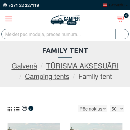
+371 22 327119
LATVIEŠU
0
FAMILY TENT
Galvenā
TŪRISMA AKSESUĀRI
Camping tents
Family tent
0