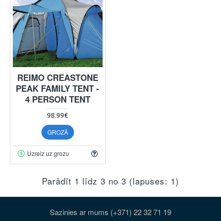
REIMO CREASTONE
PEAK FAMILY TENT -
4 PERSON TENT
98.99€
GROZĀ
Uzreiz uz grozu
Parādīt 1 līdz 3 no 3 (lapuses: 1)
Sazinies ar mums (+371) 22 32 71 19