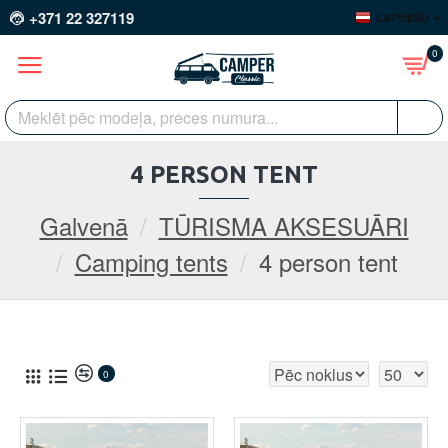
+371 22 327119
LATVIEŠU
0
4 PERSON TENT
Galvenā
TŪRISMA AKSESUĀRI
Camping tents
4 person tent
0