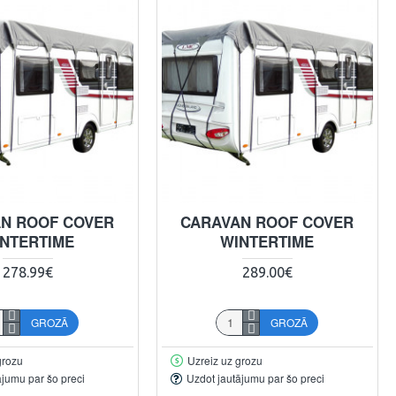
N ROOF COVER
CARAVAN ROOF COVER
NTERTIME
WINTERTIME
278.99€
289.00€
GROZĀ
GROZĀ
grozu
Uzreiz uz grozu
ājumu par šo preci
Uzdot jautājumu par šo preci