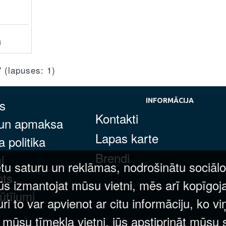
i
7 (lapuses: 1)
s
INFORMĀCIJA
Kontakti
 un apmaksa
Lapas karte
 politika
Brendi
i
tu saturu un reklāmas, nodrošinātu sociālo
nts
ūs izmantojat mūsu vietni, mēs arī kopīgoj
ūtījumi
 to var apvienot ar citu informāciju, ko vi
t mūsu tīmekļa vietni, jūs apstiprināt mūsu