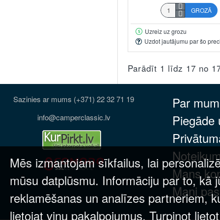
GROZĀ
Uzreiz uz grozu
Uzdot jautājumu par šo prec
Parādīt 1 līdz 17 no 1
Sazinies ar mums (+371) 22 32 71 19
Par mum
Piegāde
info@camperclassic.lv
Privātuma
Noteikum
Mēs izmantojam sīkfailus, lai personalizē
Mans ko
mūsu datplūsmu. Informāciju par to, kā j
Mani pas
reklamēšanas un analīzes partneriem, kuri
lietojat viņu pakalpojumus. Turpinot lieto