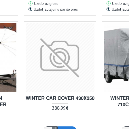
Uzreiz uz grozu
Uzreiz uz 
i
Uzdot jautājumu par šo preci
Uzdot jaut
N
WINTER CAR COVER 430X250
WINTER
VER
710C
388.99€