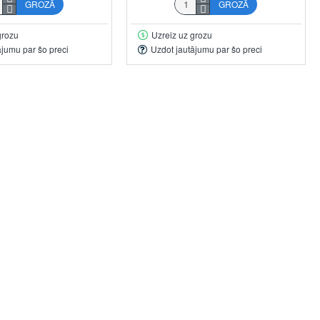
GROZĀ
GROZĀ
grozu
Uzreiz uz grozu
ājumu par šo preci
Uzdot jautājumu par šo preci