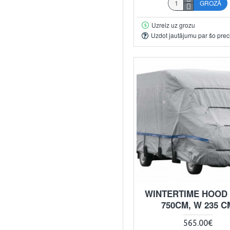
GROZĀ
Uzreiz uz grozu
Uzdot jautājumu par šo prec
WINTERTIME HOOD 
750CM, W 235 C
565.00€