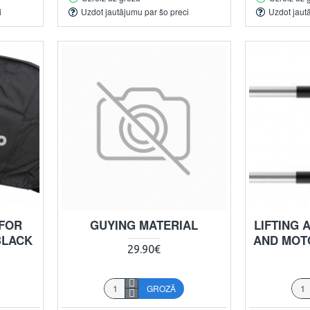
i
Uzdot jautājumu par šo preci
Uzdot jaut
FOR
GUYING MATERIAL
LIFTING 
BLACK
AND MOT
29.90€
GROZĀ