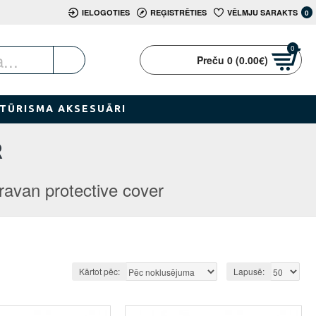
IELOGOTIES
REĢISTRĒTIES
VĒLMJU SARAKTS
0
0
Preču 0 (0.00€)
TŪRISMA AKSESUĀRI
R
ravan protective cover
Kārtot pēc:
Lapusē: