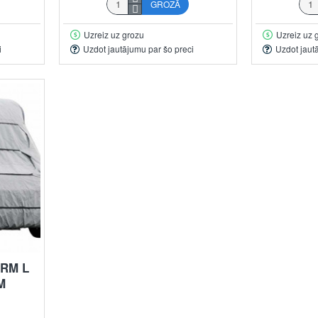
GROZĀ
Uzreiz uz grozu
Uzreiz uz 
i
Uzdot jautājumu par šo preci
Uzdot jaut
RM L
M