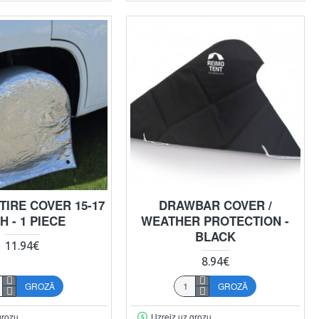
TIRE COVER 15-17
DRAWBAR COVER /
H - 1 PIECE
WEATHER PROTECTION -
BLACK
11.94€
8.94€
GROZĀ
GROZĀ
grozu
Uzreiz uz grozu