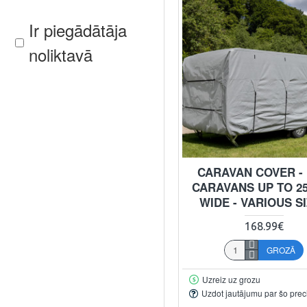
Ir piegādātāja
noliktavā
CARAVAN COVER -
CARAVANS UP TO 2
WIDE - VARIOUS S
168.99€
GROZĀ
Uzreiz uz grozu
Uzdot jautājumu par šo prec