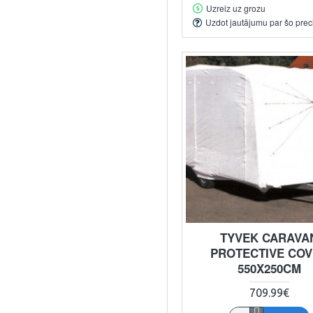
Uzreiz uz grozu
Uzdot jautājumu par šo prec
TYVEK CARAVA
PROTECTIVE CO
550X250CM
709.99€