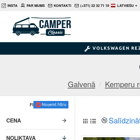
INSTA
PAR MUMS
KONTAKTI
(+371) 22 32 71 19
LATVIEŠU
VOLKSWAGEN RE
Galvenā
Kemperu r
FILTRS
Noņemt filtru
Salīdzinā
CENA
NOLIKTAVA