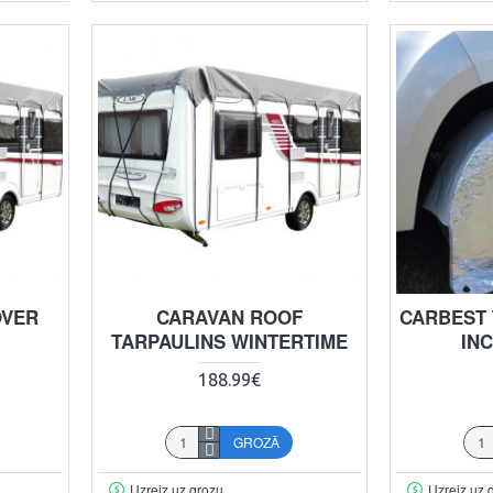
OVER
CARAVAN ROOF
CARBEST 
TARPAULINS WINTERTIME
INC
188.99€
GROZĀ
Uzreiz uz grozu
Uzreiz uz 