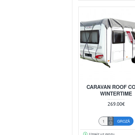
CARAVAN ROOF C
WINTERTIME
269.00€
GROZĀ
Uzreiz uz grozu