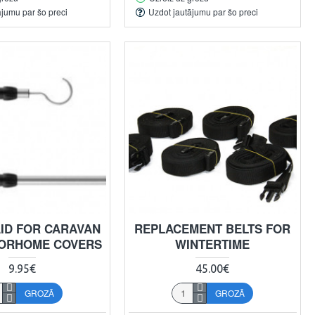
ājumu par šo preci
Uzdot jautājumu par šo preci
AID FOR CARAVAN
REPLACEMENT BELTS FOR
ORHOME COVERS
WINTERTIME
9.95€
45.00€
GROZĀ
GROZĀ