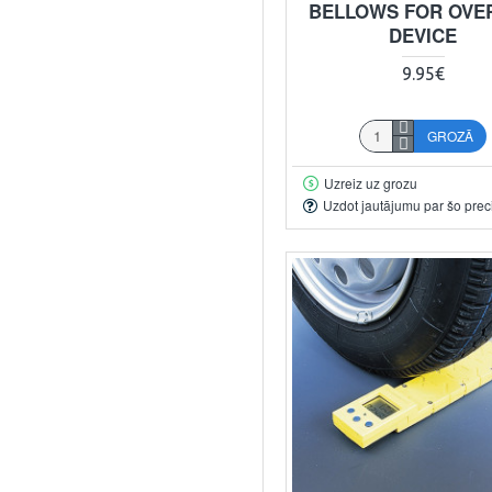
BELLOWS FOR OVE
DEVICE
9.95€
GROZĀ
Uzreiz uz grozu
Uzdot jautājumu par šo prec