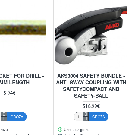
CKET FOR DRILL -
AKS3004 SAFETY BUNDLE -
 MM LENGTH
ANTI-SWAY COUPLING WITH
SAFETYCOMPACT AND
5.94€
SAFETY-BALL
518.99€
GROZĀ
GROZĀ
grozu
Uzreiz uz grozu