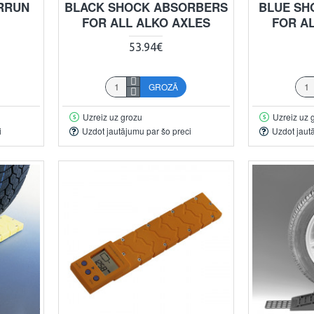
RRUN
BLACK SHOCK ABSORBERS
BLUE SH
FOR ALL ALKO AXLES
FOR A
53.94€
GROZĀ
Uzreiz uz grozu
Uzreiz uz 
i
Uzdot jautājumu par šo preci
Uzdot jaut