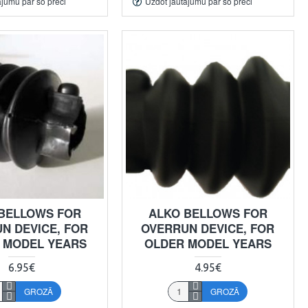
ājumu par šo preci
Uzdot jautājumu par šo preci
BELLOWS FOR
ALKO BELLOWS FOR
N DEVICE, FOR
OVERRUN DEVICE, FOR
 MODEL YEARS
OLDER MODEL YEARS
6.95€
4.95€
GROZĀ
GROZĀ