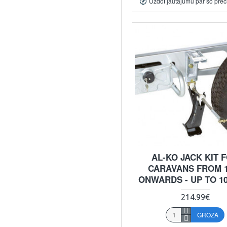
Uzdot jautājumu par šo prec
AL-KO JACK KIT 
CARAVANS FROM 1
ONWARDS - UP TO 1
214.99€
GROZĀ