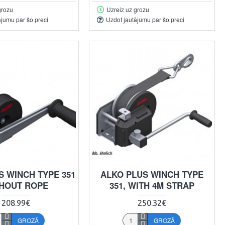
grozu
Uzreiz uz grozu
ājumu par šo preci
Uzdot jautājumu par šo preci
S WINCH TYPE 351
ALKO PLUS WINCH TYPE
HOUT ROPE
351, WITH 4M STRAP
208.99€
250.32€
GROZĀ
GROZĀ