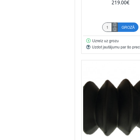
219.00€
GROZĀ
Uzreiz uz grozu
Uzdot jautājumu par šo prec