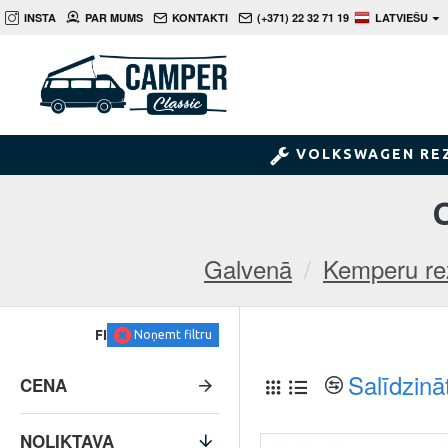
INSTA
PAR MUMS
KONTAKTI
(+371) 22 32 71 19
LATVIEŠU
VOLKSWAGEN RE
Galvenā
Kemperu re
FILTRS
Noņemt filtru
Salīdzinā
CENA
NOLIKTAVA