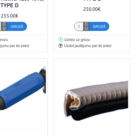
TYPE D
250.00€
255.00€
GROZĀ
GROZĀ
grozu
Uzreiz uz grozu
ājumu par šo preci
Uzdot jautājumu par šo preci