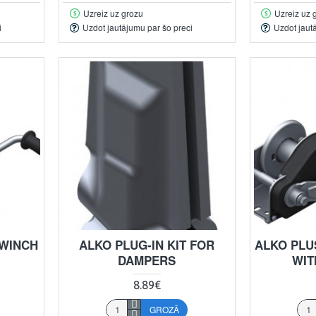
Uzreiz uz grozu
Uzreiz uz 
i
Uzdot jautājumu par šo preci
Uzdot jaut
 WINCH
ALKO PLUG-IN KIT FOR
ALKO PLU
DAMPERS
WIT
8.89€
GROZĀ