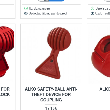
Uzreiz uz grozu
Uzreiz uz 
i
Uzdot jautājumu par šo preci
Uzdot jaut
 FOR
ALKO SAFETY-BALL ANTI-
ALKO
LOCK
THEFT DEVICE FOR
COUPLING
12.15€