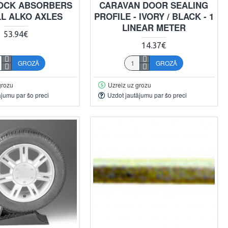
OCK ABSORBERS
CARAVAN DOOR SEALING
LL ALKO AXLES
PROFILE - IVORY / BLACK - 1
LINEAR METER
53.94€
14.37€
GROZĀ
GROZĀ
grozu
Uzreiz uz grozu
ājumu par šo preci
Uzdot jautājumu par šo preci