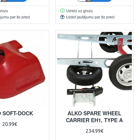
grozu
Uzreiz uz grozu
ājumu par šo preci
Uzdot jautājumu par šo preci
 SOFT-DOCK
ALKO SPARE WHEEL
CARRIER EH1, TYPE A
20.99€
234.99€