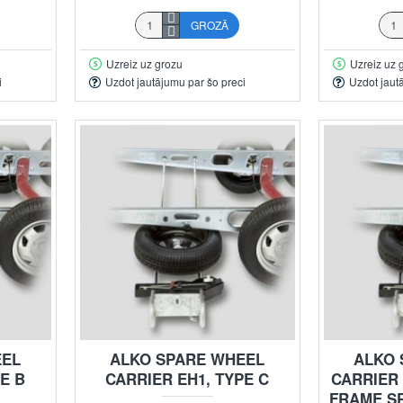
GROZĀ
Uzreiz uz grozu
Uzreiz uz 
i
Uzdot jautājumu par šo preci
Uzdot jaut
EEL
ALKO SPARE WHEEL
ALKO 
E B
CARRIER EH1, TYPE C
CARRIER 
FRAME SP