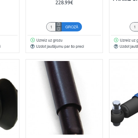
228.99€
GROZĀ
Uzreiz uz grozu
Uzreiz uz 
i
Uzdot jautājumu par šo preci
Uzdot jaut