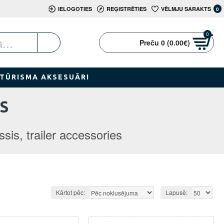
IELOGOTIES
REĢISTRĒTIES
VĒLMJU SARAKTS
0
0
Preču 0 (0.00€)
TŪRISMA AKSESUĀRI
S
sis, trailer accessories
Kārtot pēc:
Lapusē: