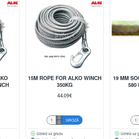
LKO
15M ROPE FOR ALKO WINCH
19 MM SO
NCH
350KG
580
44.09€
GROZĀ
Uzreiz uz grozu
Uzreiz uz 