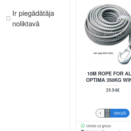
Ir piegādātāja
noliktavā
10M ROPE FOR A
OPTIMA 350KG WI
39.94€
GROZĀ
Uzreiz uz grozu