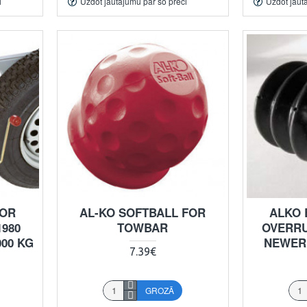
i
Uzdot jautājumu par šo preci
Uzdot jaut
FOR
AL-KO SOFTBALL FOR
ALKO 
980
TOWBAR
OVERRU
000 KG
NEWER
7.39€
GROZĀ