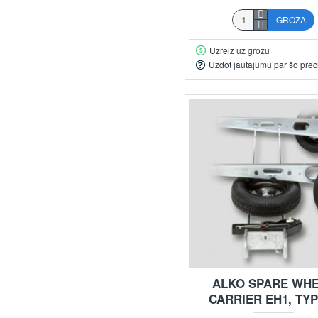
GROZĀ
Uzreiz uz grozu
Uzdot jautājumu par šo prec
ALKO SPARE WH
CARRIER EH1, TYP