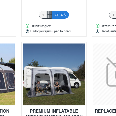
GROZĀ
Uzreiz uz grozu
Uzreiz uz 
i
Uzdot jautājumu par šo preci
Uzdot jaut
TION
PREMIUM INFLATABLE
REPLACE