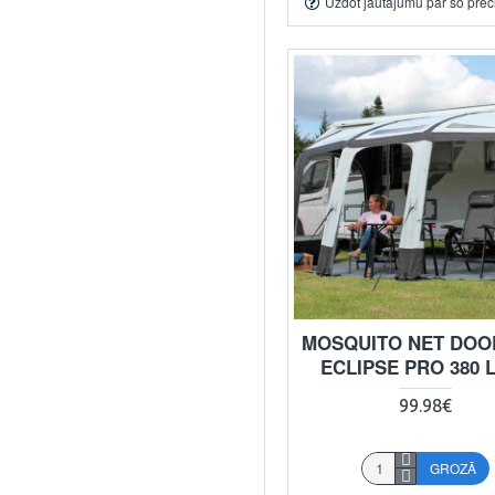
Uzdot jautājumu par šo prec
MOSQUITO NET DOO
ECLIPSE PRO 380 
99.98€
GROZĀ