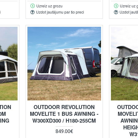
Uzreiz uz grozu
Uzreiz uz 
i
Uzdot jautājumu par šo preci
Uzdot jaut
TION
OUTDOOR REVOLUTION
OUTDOO
0M
MOVELITE 1 BUS AWNING -
MOVELI
ING
W300XD300 / H180-255CM
AWNIN
HEIGH
849.00€
W3