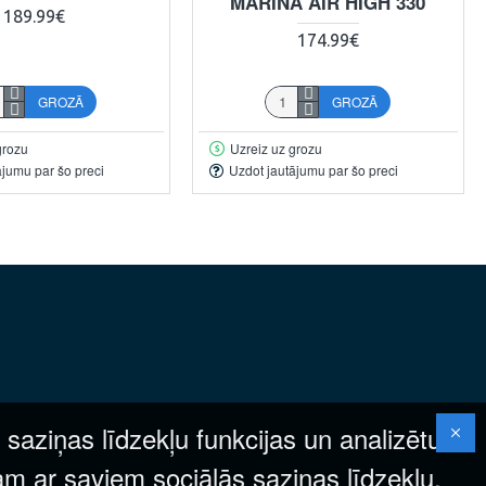
MARINA AIR HIGH 330
189.99€
174.99€
GROZĀ
GROZĀ
grozu
Uzreiz uz grozu
ājumu par šo preci
Uzdot jautājumu par šo preci
 saziņas līdzekļu funkcijas un analizētu
am ar saviem sociālās saziņas līdzekļu,