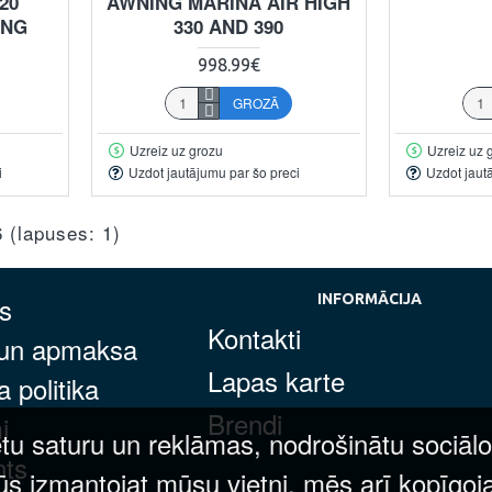
20
AWNING MARINA AIR HIGH
ING
330 AND 390
998.99€
GROZĀ
Uzreiz uz grozu
Uzreiz uz 
i
Uzdot jautājumu par šo preci
Uzdot jaut
6 (lapuses: 1)
s
INFORMĀCIJA
Kontakti
 un apmaksa
Lapas karte
 politika
Brendi
i
tu saturu un reklāmas, nodrošinātu sociālo
nts
ūs izmantojat mūsu vietni, mēs arī kopīgoj