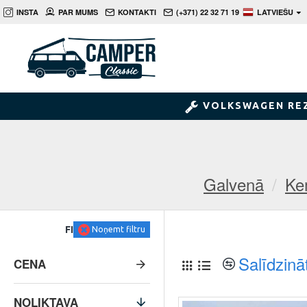
INSTA
PAR MUMS
KONTAKTI
(+371) 22 32 71 19
LATVIEŠU
VOLKSWAGEN RE
Galvenā
Ke
FILTRS
Noņemt filtru
Salīdzinā
CENA
NOLIKTAVA