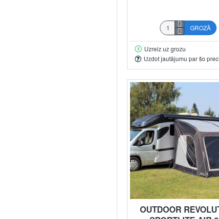
GROZĀ
Uzreiz uz grozu
Uzdot jautājumu par šo prec
OUTDOOR REVOLU