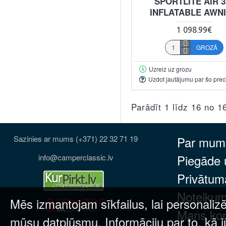
SPORTLITE AIR 3
INFLATABLE AWN
1 098.99€
GROZĀ
Uzreiz uz grozu
Uzdot jautājumu par šo prec
Parādīt 1 līdz 16 no 1
Sazinies ar mums (+371) 22 32 71 19
Par mum
Piegāde
info@camperclassic.lv
Privātuma
Noteikum
Mēs izmantojam sīkfailus, lai personalizē
Mans ko
mūsu datplūsmu. Informāciju par to, kā j