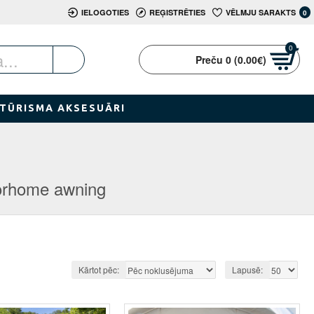
IELOGOTIES
REĢISTRĒTIES
VĒLMJU SARAKTS
0
0
Preču 0 (0.00€)
TŪRISMA AKSESUĀRI
orhome awning
Kārtot pēc:
Lapusē: