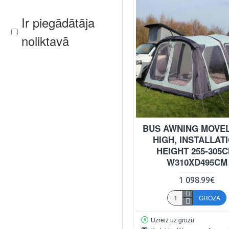
Ir piegādātāja
noliktavā
BUS AWNING MOVEL
HIGH, INSTALLAT
HEIGHT 255-305C
W310XD495CM
1 098.99€
GROZĀ
Uzreiz uz grozu