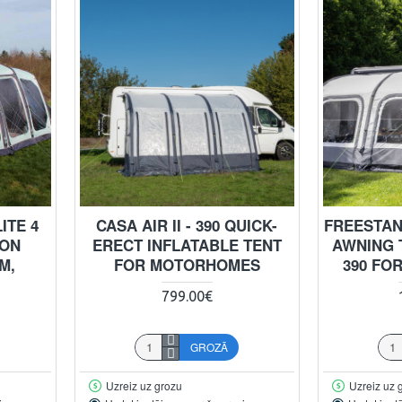
ITE 4
CASA AIR II - 390 QUICK-
FREESTAN
ION
ERECT INFLATABLE TENT
AWNING 
M,
FOR MOTORHOMES
390 FO
799.00€
GROZĀ
Uzreiz uz grozu
Uzreiz uz 