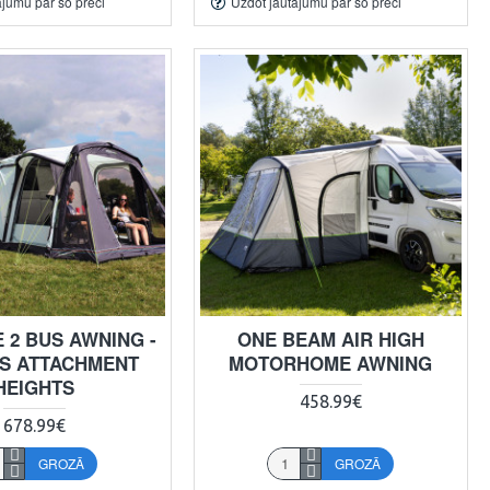
ājumu par šo preci
Uzdot jautājumu par šo preci
 2 BUS AWNING -
ONE BEAM AIR HIGH
S ATTACHMENT
MOTORHOME AWNING
HEIGHTS
458.99€
678.99€
GROZĀ
GROZĀ