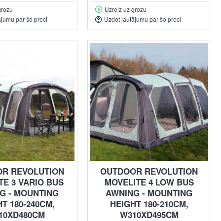
grozu
Uzreiz uz grozu
ājumu par šo preci
Uzdot jautājumu par šo preci
R REVOLUTION
OUTDOOR REVOLUTION
TE 3 VARIO BUS
MOVELITE 4 LOW BUS
G - MOUNTING
AWNING - MOUNTING
T 180-240CM,
HEIGHT 180-210CM,
10XD480CM
W310XD495CM