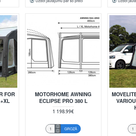
i
Uzdot jautājumu par šo preci
Uzdot jaut
R FOR
MOTORHOME AWNING
MOVELITE
L+XL
ECLIPSE PRO 380 L
VARIOU
1 198.99€
GROZĀ