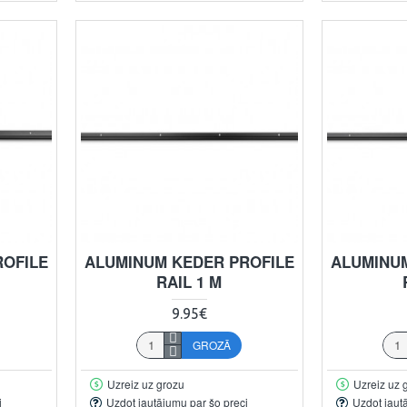
ROFILE
ALUMINUM KEDER PROFILE
ALUMINUM
RAIL 1 M
9.95€
GROZĀ
Uzreiz uz grozu
Uzreiz uz 
i
Uzdot jautājumu par šo preci
Uzdot jaut