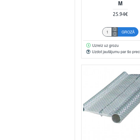
M
25.94€
GROZĀ
Uzreiz uz grozu
Uzdot jautājumu par šo prec