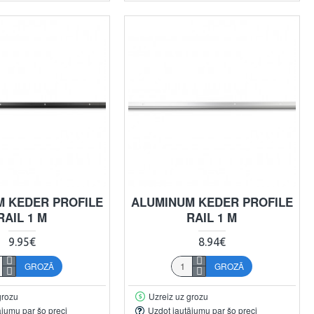
 KEDER PROFILE
ALUMINUM KEDER PROFILE
RAIL 1 M
RAIL 1 M
9.95€
8.94€
GROZĀ
GROZĀ
grozu
Uzreiz uz grozu
ājumu par šo preci
Uzdot jautājumu par šo preci