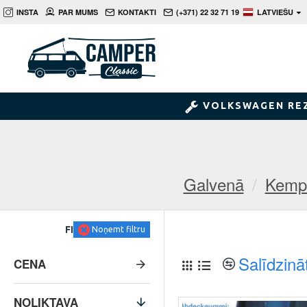
INSTA
PAR MUMS
KONTAKTI
(+371) 22 32 71 19
LATVIEŠU
VOLKSWAGEN RE
Galvenā
Kempe
FILTRS
Noņemt filtru
Salīdzinā
CENA
NOLIKTAVA