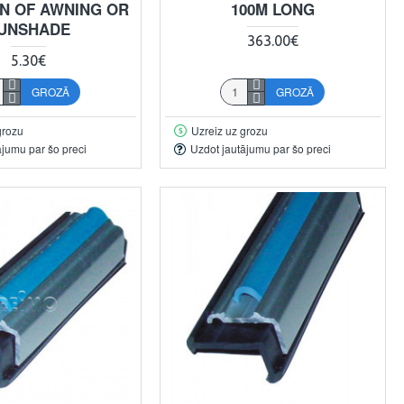
ON OF AWNING OR
100M LONG
UNSHADE
363.00€
5.30€
GROZĀ
GROZĀ
grozu
Uzreiz uz grozu
ājumu par šo preci
Uzdot jautājumu par šo preci