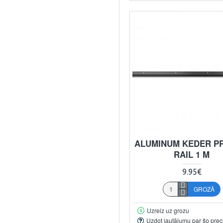
ALUMINUM KEDER P
RAIL 1 M
9.95€
GROZĀ
Uzreiz uz grozu
Uzdot jautājumu par šo prec