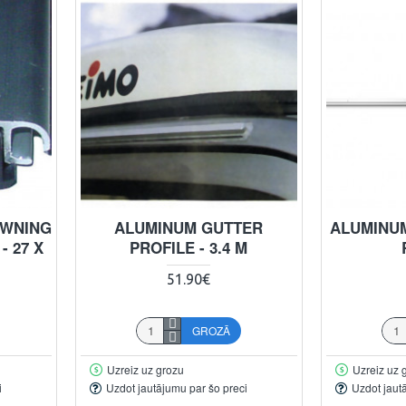
AWNING
ALUMINUM GUTTER
ALUMINUM
- 27 X
PROFILE - 3.4 M
51.90€
GROZĀ
Uzreiz uz grozu
Uzreiz uz 
i
Uzdot jautājumu par šo preci
Uzdot jaut