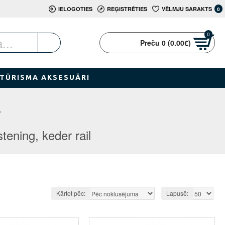
IELOGOTIES
REĢISTRĒTIES
VĒLMJU SARAKTS
0
0
Preču 0 (0.00€)
TŪRISMA AKSESUĀRI
L
stening, keder rail
Kārtot pēc:
Lapusē: