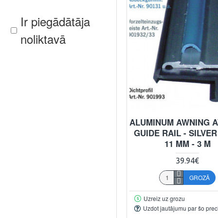
Ir piegādātāja
noliktavā
ALUMINUM AWNING 
GUIDE RAIL - SILVER 
11 MM - 3 M
39.94€
GROZĀ
Uzreiz uz grozu
Uzdot jautājumu par šo prec