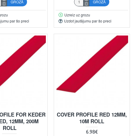
GROZĀ
GROZĀ
grozu
Uzreiz uz grozu
ājumu par šo preci
Uzdot jautājumu par šo preci
OFILE FOR KEDER
COVER PROFILE RED 12MM,
ED, 12MM, 200M
10M ROLL
ROLL
6.98€