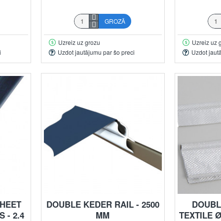
GROZĀ
Uzreiz uz grozu
Uzreiz uz 
i
Uzdot jautājumu par šo preci
Uzdot jaut
SHEET
DOUBLE KEDER RAIL - 2500
DOUBL
 - 2.4
MM
TEXTILE Ø