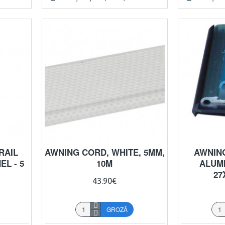
RAIL
AWNING CORD, WHITE, 5MM,
AWNING
L - 5
10M
ALUMI
27
43.90€
GROZĀ