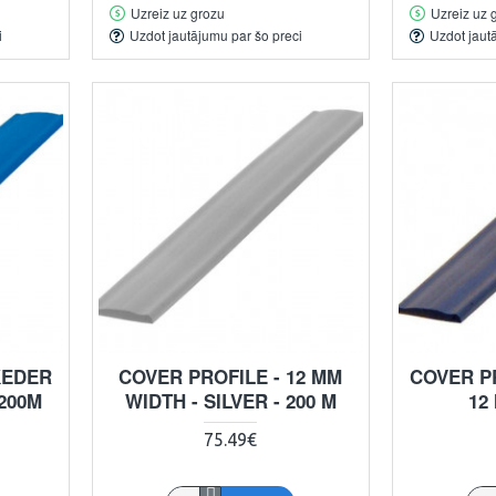
Uzreiz uz grozu
Uzreiz uz 
i
Uzdot jautājumu par šo preci
Uzdot jaut
KEDER
COVER PROFILE - 12 MM
COVER PR
 200M
WIDTH - SILVER - 200 M
12
75.49€