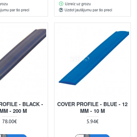
grozu
Uzreiz uz grozu
ājumu par šo preci
Uzdot jautājumu par šo preci
OFILE - BLACK -
COVER PROFILE - BLUE - 12
 MM - 200 M
MM - 10 M
78.00€
5.94€