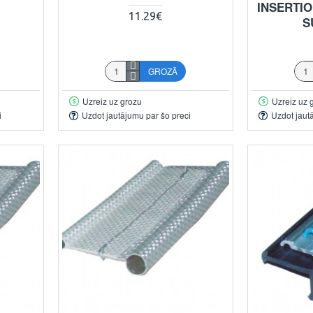
INSERTI
11.29€
S
GROZĀ
Uzreiz uz grozu
Uzreiz uz 
i
Uzdot jautājumu par šo preci
Uzdot jaut