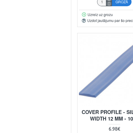
GROZĀ
Uzreiz uz grozu
Uzdot jautājumu par šo prec
COVER PROFILE - SI
WIDTH 12 MM - 1
6.98€