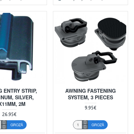
 ENTRY STRIP,
AWNING FASTENING
NUM, SILVER,
SYSTEM, 3 PIECES
X11MM, 2M
9.95€
26.95€
GROZĀ
GROZĀ