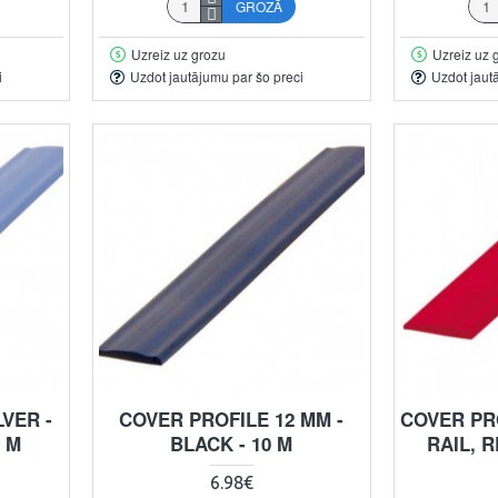
GROZĀ
Uzreiz uz grozu
Uzreiz uz 
i
Uzdot jautājumu par šo preci
Uzdot jaut
LVER -
COVER PROFILE 12 MM -
COVER PR
0 M
BLACK - 10 M
RAIL, R
6.98€