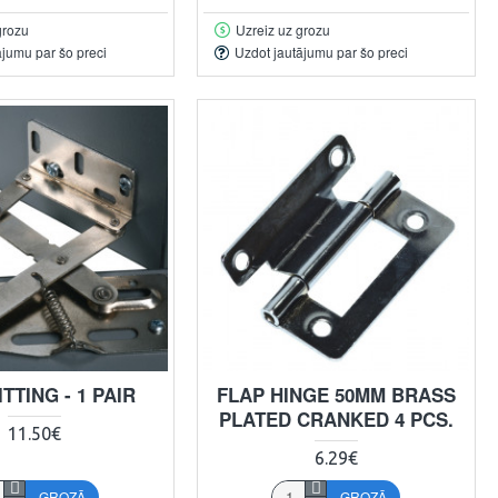
grozu
Uzreiz uz grozu
ājumu par šo preci
Uzdot jautājumu par šo preci
ITTING - 1 PAIR
FLAP HINGE 50MM BRASS
PLATED CRANKED 4 PCS.
11.50€
6.29€
GROZĀ
GROZĀ