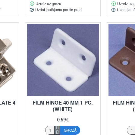
Uzreiz uz grozu
Uzreiz uz 
i
Uzdot jautājumu par šo preci
Uzdot jaut
ATE 4
FILM HINGE 40 MM 1 PC.
FILM HIN
(WHITE)
0.69€
GROZĀ