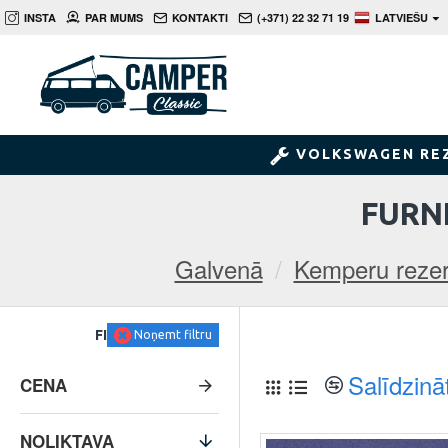
INSTA
PAR MUMS
KONTAKTI
(+371) 22 32 71 19
LATVIEŠU
VOLKSWAGEN RE
FURNI
Galvenā
Kemperu rezer
FILTRS
Noņemt filtru
Salīdzinā
CENA
NOLIKTAVA