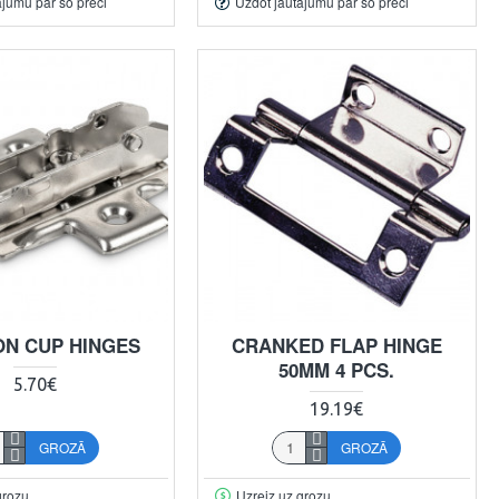
ājumu par šo preci
Uzdot jautājumu par šo preci
ON CUP HINGES
CRANKED FLAP HINGE
50MM 4 PCS.
5.70€
19.19€
GROZĀ
GROZĀ
grozu
Uzreiz uz grozu