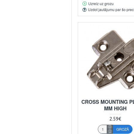
Uzreiz uz grozu
Uzdot jautājumu par šo prec
CROSS MOUNTING PL
MM HIGH
2.59€
GROZĀ