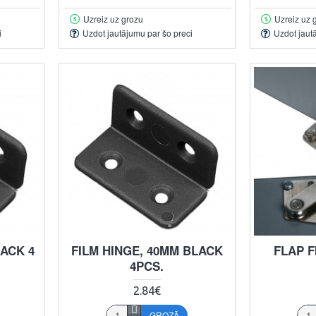
Uzreiz uz grozu
Uzreiz uz 
i
Uzdot jautājumu par šo preci
Uzdot jaut
LACK 4
FILM HINGE, 40MM BLACK
FLAP F
4PCS.
2.84€
GROZĀ