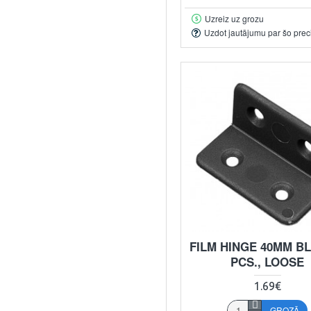
Uzreiz uz grozu
Uzdot jautājumu par šo prec
FILM HINGE 40MM B
PCS., LOOSE
1.69€
GROZĀ