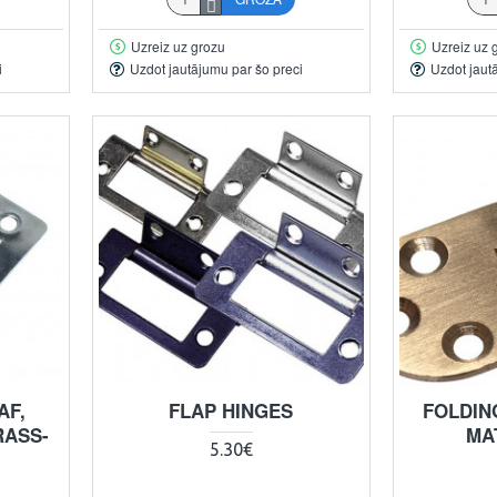
Uzreiz uz grozu
Uzreiz uz 
i
Uzdot jautājumu par šo preci
Uzdot jaut
AF,
FLAP HINGES
FOLDIN
RASS-
MA
5.30€