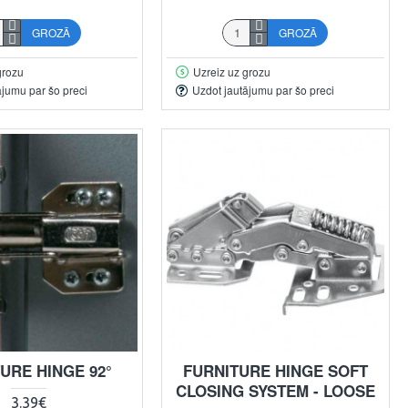
GROZĀ
GROZĀ
grozu
Uzreiz uz grozu
ājumu par šo preci
Uzdot jautājumu par šo preci
URE HINGE 92°
FURNITURE HINGE SOFT
CLOSING SYSTEM - LOOSE
3.39€