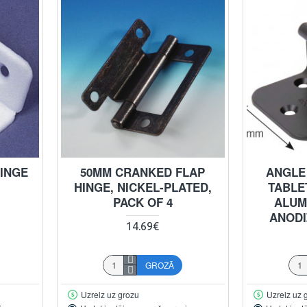
HINGE
50MM CRANKED FLAP
ANGLE
HINGE, NICKEL-PLATED,
TABLE
PACK OF 4
ALUM
ANODI
14.69€
GROZĀ
Uzreiz uz grozu
Uzreiz uz 