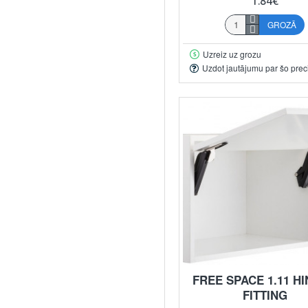
1.84€
GROZĀ
Uzreiz uz grozu
Uzdot jautājumu par šo prec
FREE SPACE 1.11 H
FITTING