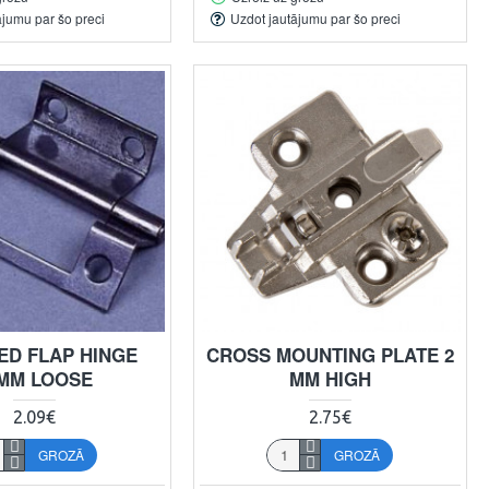
ājumu par šo preci
Uzdot jautājumu par šo preci
D FLAP HINGE
CROSS MOUNTING PLATE 2
MM LOOSE
MM HIGH
2.09€
2.75€
GROZĀ
GROZĀ