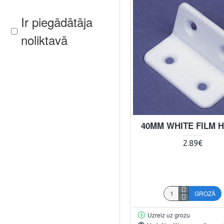
Ir piegādātāja
noliktavā
40MM WHITE FILM 
2.89€
GROZĀ
Uzreiz uz grozu