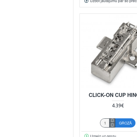
Uzdot jautājumu par šo prec
CLICK-ON CUP HI
4.39€
GROZĀ
Uzreiz uz grozu