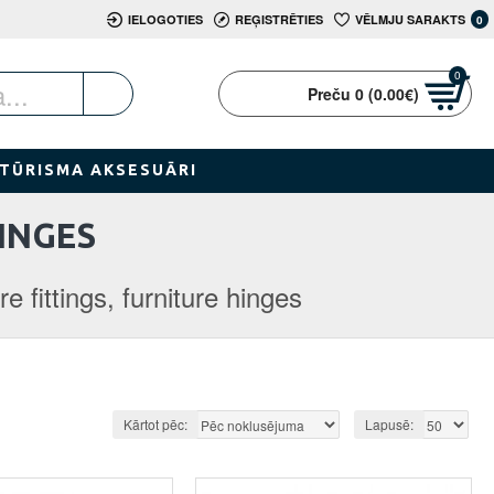
IELOGOTIES
REĢISTRĒTIES
VĒLMJU SARAKTS
0
0
Preču 0 (0.00€)
TŪRISMA AKSESUĀRI
HINGES
re fittings, furniture hinges
Kārtot pēc:
Lapusē: