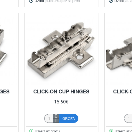
i
Uzdot jautājumu par šo preci
Uzdot jaut
NGES
CLICK-ON CUP HINGES
CLICK-
15.60€
GROZĀ
Uzreiz uz grozu
Uzreiz uz 