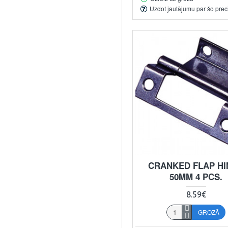
Uzdot jautājumu par šo prec
CRANKED FLAP H
50MM 4 PCS.
8.59€
GROZĀ