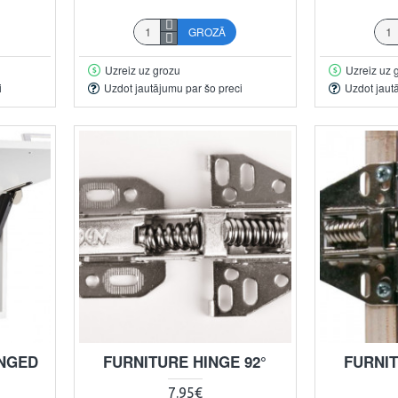
GROZĀ
Uzreiz uz grozu
Uzreiz uz 
i
Uzdot jautājumu par šo preci
Uzdot jaut
INGED
FURNITURE HINGE 92°
FURNIT
7.95€