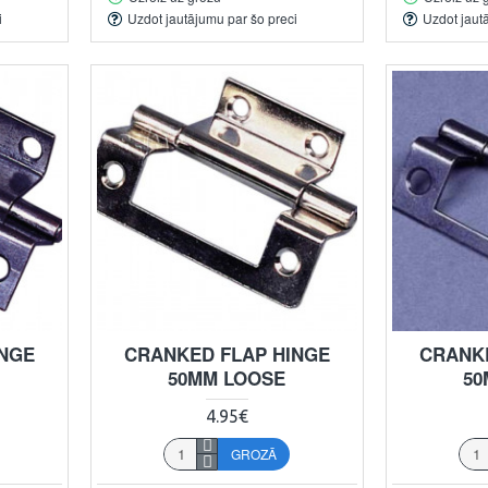
i
Uzdot jautājumu par šo preci
Uzdot jaut
INGE
CRANKED FLAP HINGE
CRANKE
50MM LOOSE
50
4.95€
GROZĀ