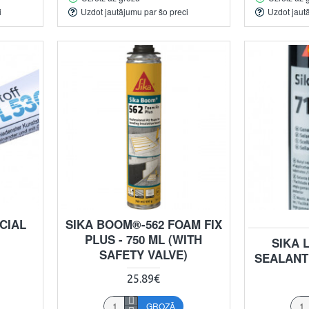
i
Uzdot jautājumu par šo preci
Uzdot jaut
CIAL
SIKA BOOM®-562 FOAM FIX
PLUS - 750 ML (WITH
SIKA 
SAFETY VALVE)
SEALANT 
25.89€
GROZĀ