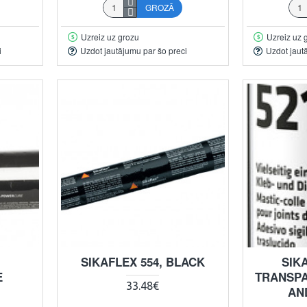
GROZĀ
Uzreiz uz grozu
Uzreiz uz 
i
Uzdot jautājumu par šo preci
Uzdot jaut
SIKAFLEX 554, BLACK
SIK
E
TRANSPA
33.48€
AN