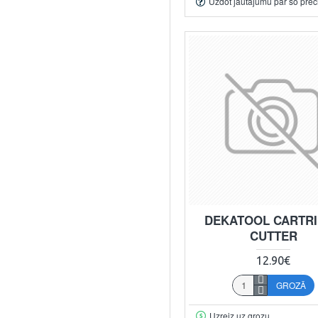
Uzdot jautājumu par šo prec
DEKATOOL CARTR
CUTTER
12.90€
GROZĀ
Uzreiz uz grozu