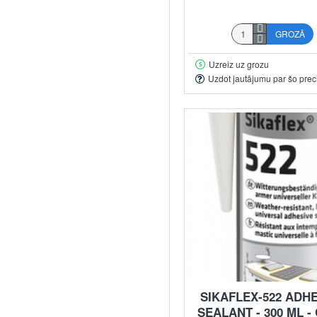
GROZĀ
Uzreiz uz grozu
Uzdot jautājumu par šo prec
SIKAFLEX-522 ADH
SEALANT - 300 ML -