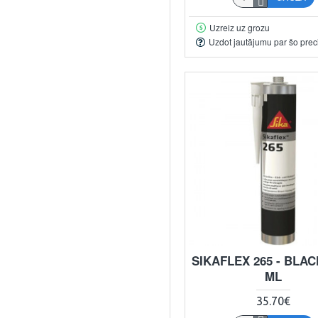
Uzreiz uz grozu
Uzdot jautājumu par šo prec
SIKAFLEX 265 - BLACK
ML
35.70€