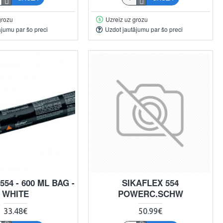
grozu
Uzreiz uz grozu
ājumu par šo preci
Uzdot jautājumu par šo preci
554 - 600 ML BAG -
SIKAFLEX 554
WHITE
POWERC.SCHW
33.48€
50.99€