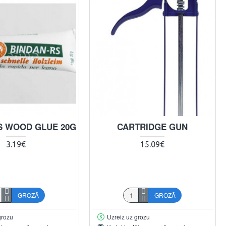
S WOOD GLUE 20G
CARTRIDGE GUN
3.19€
15.09€
GROZĀ
GROZĀ
grozu
Uzreiz uz grozu