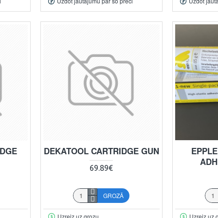
i
Uzdot jautājumu par šo preci
Uzdot jaut
IDGE
DEKATOOL CARTRIDGE GUN
EPPLE
ADHE
69.89€
GROZĀ
Uzreiz uz grozu
Uzreiz uz 