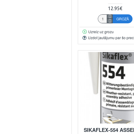
12.95€
GROZĀ
Uzreiz uz grozu
Uzdot jautājumu par šo prec
SIKAFLEX-554 ASS