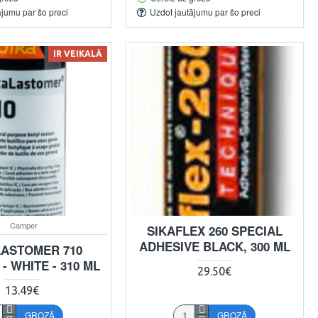
ājumu par šo preci
Uzdot jautājumu par šo preci
IR VEIKALĀ
Camper
SIKAFLEX 260 SPECIAL
ADHESIVE BLACK, 300 ML
LASTOMER 710
- WHITE - 310 ML
29.50€
13.49€
GROZĀ
GROZĀ