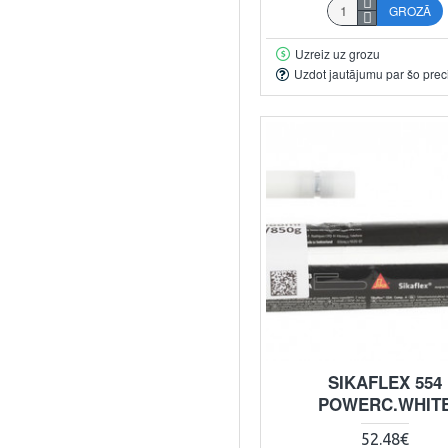
GROZĀ
Uzreiz uz grozu
Uzdot jautājumu par šo prec
SIKAFLEX 554
POWERC.WHIT
52.48€