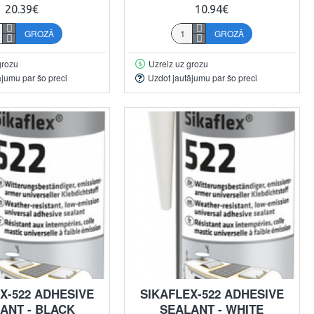
20.39€
10.94€
GROZĀ
GROZĀ
grozu
Uzreiz uz grozu
ājumu par šo preci
Uzdot jautājumu par šo preci
X-522 ADHESIVE
SIKAFLEX-522 ADHESIVE
ANT - BLACK
SEALANT - WHITE