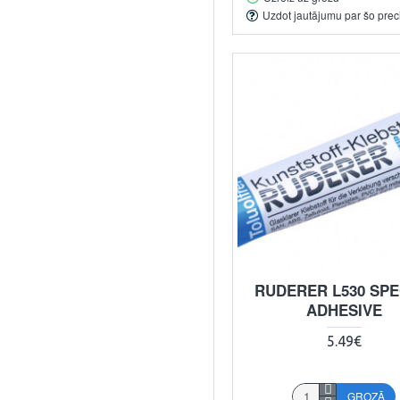
Uzdot jautājumu par šo prec
RUDERER L530 SPE
ADHESIVE
5.49€
GROZĀ