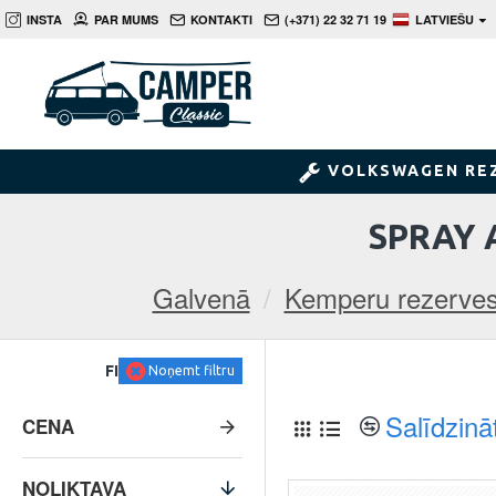
INSTA
PAR MUMS
KONTAKTI
(+371) 22 32 71 19
LATVIEŠU
VOLKSWAGEN RE
SPRAY 
Galvenā
Kemperu rezerves
FILTRS
Noņemt filtru
Salīdzinā
CENA
NOLIKTAVA