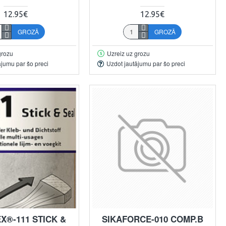
12.95€
12.95€
GROZĀ
GROZĀ
grozu
Uzreiz uz grozu
ājumu par šo preci
Uzdot jautājumu par šo preci
X®-111 STICK &
SIKAFORCE-010 COMP.B