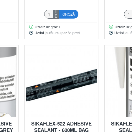
GROZĀ
Uzreiz uz grozu
Uzreiz uz 
i
Uzdot jautājumu par šo preci
Uzdot jaut
ESIVE
SIKAFLEX-522 ADHESIVE
SIKAFLE
 GREY
SEALANT - 600ML BAG
SEAL