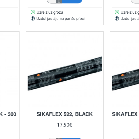
Uzreiz uz grozu
Uzreiz uz 
i
Uzdot jautājumu par šo preci
Uzdot jaut
 - 300
SIKAFLEX 522, BLACK
SIKAFLEX 
17.50€