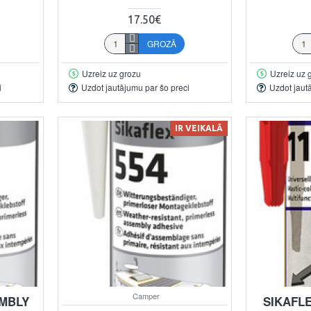
17.50€
GROZĀ
Uzreiz uz grozu
Uzreiz uz 
i
Uzdot jautājumu par šo preci
Uzdot jaut
IR VEIKALĀ
Camper
EMBLY
SIKAFLE