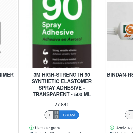
RIMER
3M HIGH-STRENGTH 90
BINDAN-R
SYNTHETIC ELASTOMER
SPRAY ADHESIVE -
TRANSPARENT - 500 ML
27.89€
GROZĀ
Uzreiz uz grozu
Uzreiz uz 