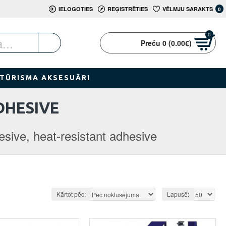
IELOGOTIES
REĢISTRĒTIES
VĒLMJU SARAKTS
0
0
Preču 0 (0.00€)
TŪRISMA AKSESUĀRI
DHESIVE
sive, heat-resistant adhesive
Kārtot pēc:
Lapusē: