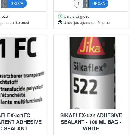
GROZĀ
GROZĀ
grozu
Uzreiz uz grozu
ājumu par šo preci
Uzdot jautājumu par šo preci
AFLEX-521FC
SIKAFLEX-522 ADHESIVE
RENT ADHESIVE
SEALANT - 100 ML BAG -
D SEALANT
WHITE