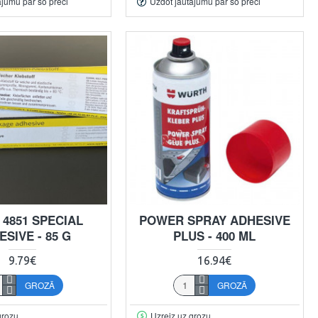
ājumu par šo preci
Uzdot jautājumu par šo preci
 4851 SPECIAL
POWER SPRAY ADHESIVE
SIVE - 85 G
PLUS - 400 ML
9.79€
16.94€
GROZĀ
GROZĀ
grozu
Uzreiz uz grozu