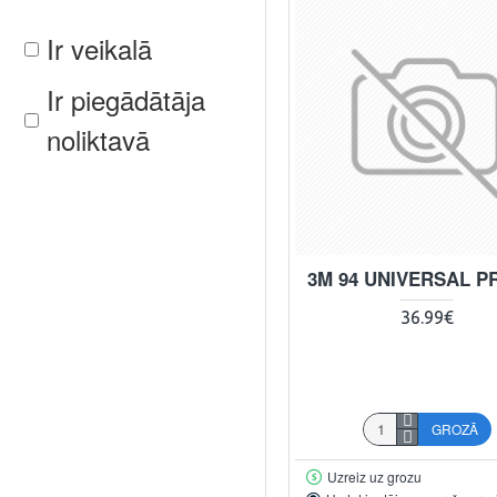
Ir veikalā
Ir piegādātāja
noliktavā
3M 94 UNIVERSAL P
36.99€
GROZĀ
Uzreiz uz grozu