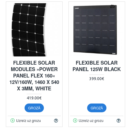
FLEXIBLE SOLAR
FLEXIBLE SOLAR
MODULES »POWER
PANEL 125W BLACK
PANEL FLEX 160«
399.00€
12V/160W, 1460 X 540
X 3MM, WHITE
419.00€
GROZĀ
GROZĀ
Uzreiz uz grozu
Uzreiz uz grozu