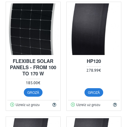
FLEXIBLE SOLAR
HP120
PANELS - FROM 100
278.99€
TO 170 W
185.00€
GROZĀ
GROZĀ
Uzreiz uz grozu
Uzreiz uz grozu