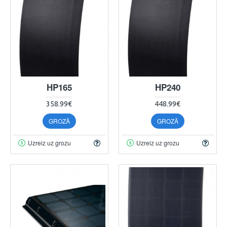
HP165
HP240
358.99€
448.99€
GROZĀ
GROZĀ
Uzreiz uz grozu
Uzreiz uz grozu