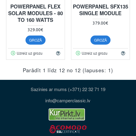
POWERPANEL FLEX
POWERPANEL SFX135
SOLAR MODULES - 80
SINGLE MODULE
TO 160 WATTS
379.00€
329.00€
GROZĀ
GROZĀ
Uzreiz uz grozu
Uzreiz uz grozu
Parādīt 1 līdz 12 no 12 (lapuses: 1)
Sazinies ar mums (+371) 22 32 71 19
info@camperclassic.lv