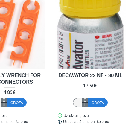
LY WRENCH FOR
DECAVATOR 22 NF - 30 ML
CONNECTORS
17.50€
4.89€
GROZĀ
GROZĀ
grozu
Uzreiz uz grozu
ājumu par šo preci
Uzdot jautājumu par šo preci