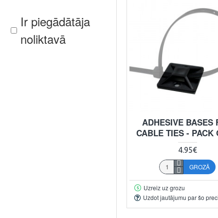
Ir piegādātāja
noliktavā
ADHESIVE BASES 
CABLE TIES - PACK 
4.95€
GROZĀ
Uzreiz uz grozu
Uzdot jautājumu par šo prec