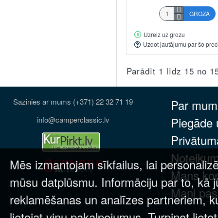
GROZĀ
Uzreiz uz grozu
Uzdot jautājumu par šo prec
Parādīt 1 līdz 15 no 1
Sazinies ar mums (+371) 22 32 71 19
Par mum
Piegāde
info@camperclassic.lv
Privātuma
Noteikum
Mēs izmantojam sīkfailus, lai personalizē
Mans ko
mūsu datplūsmu. Informāciju par to, kā j
Mani pas
reklamēšanas un analīzes partneriem, kuri
lietojat viņu pakalpojumus. Turpinot lieto