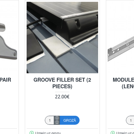
PAIR
GROOVE FILLER SET (2
MODULE
PIECES)
(LEN
22.00€
GROZĀ
Uzreiz uz grozu
Uzreiz uz 