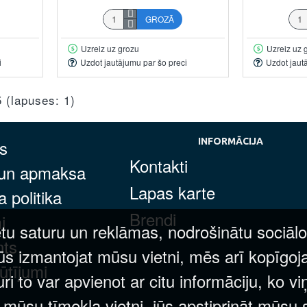
GROZĀ
Uzreiz uz grozu
Uzreiz uz 
i
Uzdot jautājumu par šo preci
Uzdot jaut
5 (lapuses: 1)
s
INFORMĀCIJA
Kontakti
 un apmaksa
Lapas karte
 politika
Brendi
i
tu saturu un reklāmas, nodrošinātu sociālo
nts
ūs izmantojat mūsu vietni, mēs arī kopīgoj
ūtījumi
 to var apvienot ar citu informāciju, ko vi
t mūsu tīmekļa vietni, jūs apstiprināt mūsu