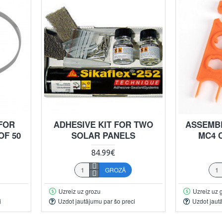
FOR
ADHESIVE KIT FOR TWO
ASSEMB
OF 50
SOLAR PANELS
MC4 
84.99€
GROZĀ
Uzreiz uz grozu
Uzreiz uz 
i
Uzdot jautājumu par šo preci
Uzdot jaut