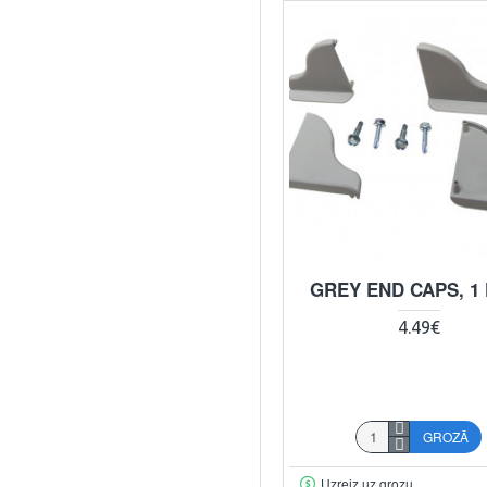
GREY END CAPS, 1 
4.49€
GROZĀ
Uzreiz uz grozu