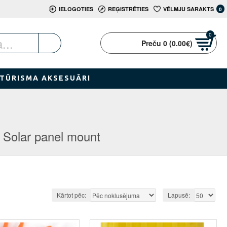
IELOGOTIES
REĢISTRĒTIES
VĒLMJU SARAKTS
0
0
Preču 0 (0.00€)
TŪRISMA AKSESUĀRI
Solar panel mount
Kārtot pēc:
Lapusē: