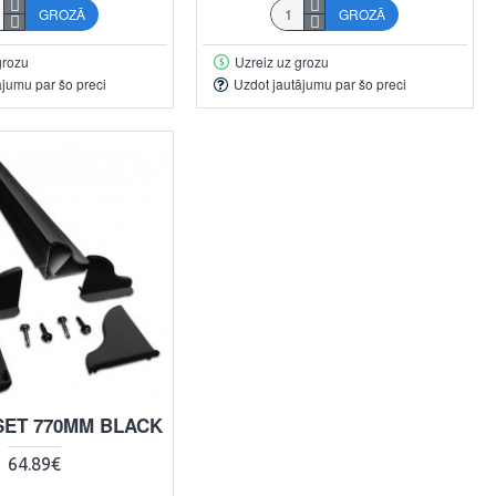
GROZĀ
GROZĀ
grozu
Uzreiz uz grozu
ājumu par šo preci
Uzdot jautājumu par šo preci
SET 770MM BLACK
64.89€