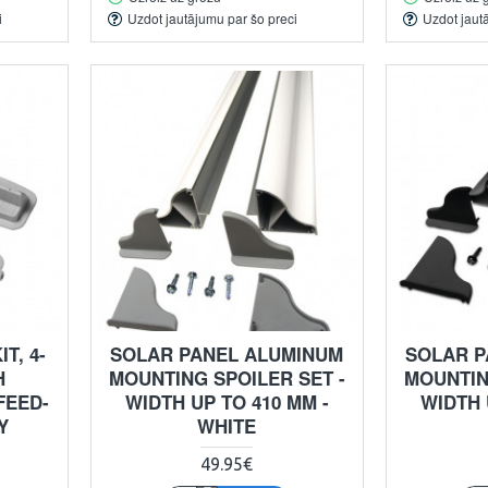
i
Uzdot jautājumu par šo preci
Uzdot jaut
T, 4-
SOLAR PANEL ALUMINUM
SOLAR P
H
MOUNTING SPOILER SET -
MOUNTIN
FEED-
WIDTH UP TO 410 MM -
WIDTH 
Y
WHITE
49.95€