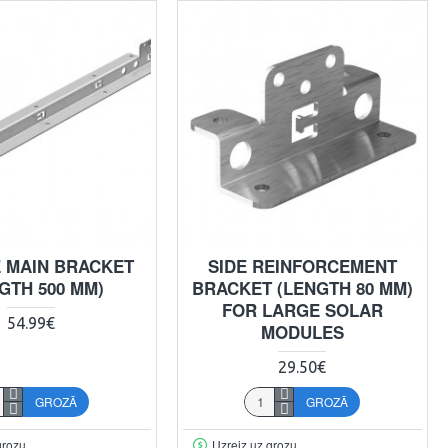
 MAIN BRACKET
SIDE REINFORCEMENT
GTH 500 MM)
BRACKET (LENGTH 80 MM)
FOR LARGE SOLAR
54.99€
MODULES
29.50€
GROZĀ
GROZĀ
grozu
Uzreiz uz grozu