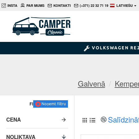
INSTA
PAR MUMS
KONTAKTI
(+371) 22 32 71 19
LATVIEŠU
VOLKSWAGEN RE
Galvenā
Kemper
FILTRS
Noņemt filtru
Salīdzinā
CENA
NOLIKTAVA