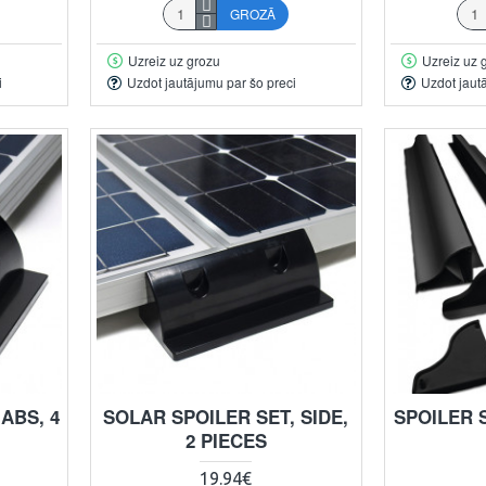
GROZĀ
Uzreiz uz grozu
Uzreiz uz 
i
Uzdot jautājumu par šo preci
Uzdot jaut
ABS, 4
SOLAR SPOILER SET, SIDE,
SPOILER 
2 PIECES
19.94€