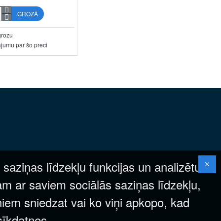
GROZĀ
grozu
ājumu par šo preci
 saziņas līdzekļu funkcijas un analizētu
am ar saviem sociālās saziņas līdzekļu,
ņiem sniedzat vai ko viņi apkopo, kad
 sīkdatnes.