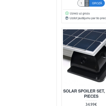
GROZĀ
Uzreiz uz grozu
Uzdot jautājumu par šo prec
SOLAR SPOILER SET, 
PIECES
34.99€