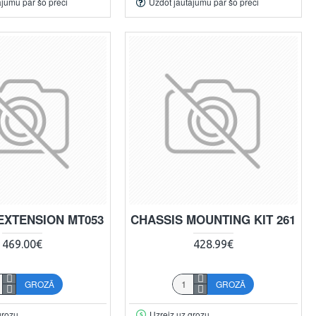
ājumu par šo preci
Uzdot jautājumu par šo preci
EXTENSION MT053
CHASSIS MOUNTING KIT 261
469.00€
428.99€
GROZĀ
GROZĀ
grozu
Uzreiz uz grozu