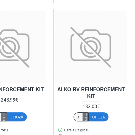
INFORCEMENT KIT
ALKO RV REINFORCEMENT
KIT
248.99€
132.00€
GROZĀ
GROZĀ
grozu
Uzreiz uz grozu