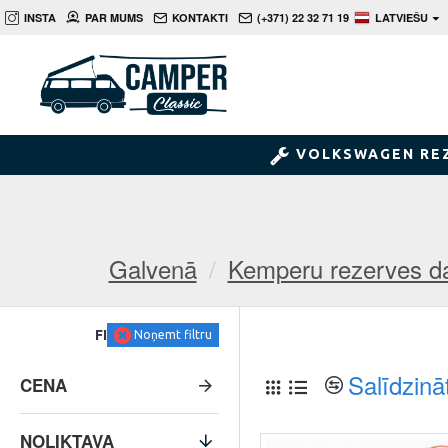
INSTA
PAR MUMS
KONTAKTI
(+371) 22 32 71 19
LATVIEŠU
VOLKSWAGEN RE
Galvenā
Kemperu rezerves d
FILTRS
Noņemt filtru
Salīdzinā
CENA
NOLIKTAVA