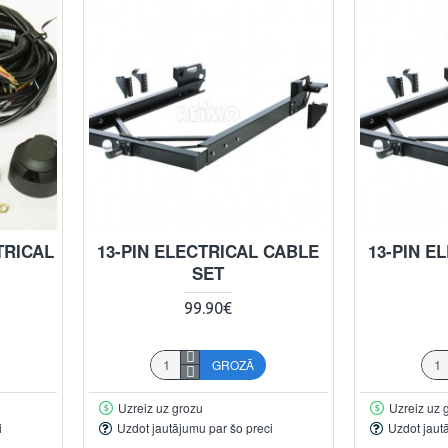
TRICAL
13-PIN ELECTRICAL CABLE
13-PIN E
SET
99.90€
GROZĀ
Uzreiz uz grozu
Uzreiz uz 
i
Uzdot jautājumu par šo preci
Uzdot jaut