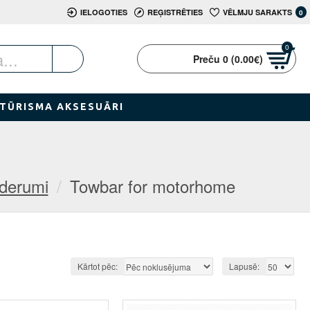
IELOGOTIES
REĢISTRĒTIES
VĒLMJU SARAKTS
0
0
Preču 0 (0.00€)
TŪRISMA AKSESUĀRI
ederumi
Towbar for motorhome
Kārtot pēc:
Lapusē: