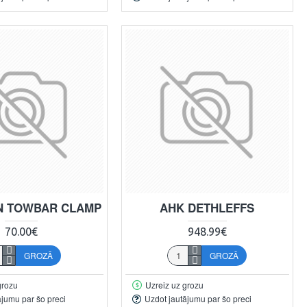
N TOWBAR CLAMP
AHK DETHLEFFS
70.00€
948.99€
GROZĀ
GROZĀ
grozu
Uzreiz uz grozu
ājumu par šo preci
Uzdot jautājumu par šo preci