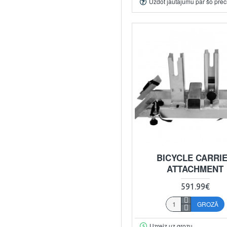
Uzdot jautājumu par šo prec
BICYCLE CARRI
ATTACHMENT
591.99€
GROZĀ
Uzreiz uz grozu