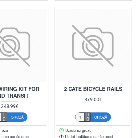
WIRING KIT FOR
2 CATE BICYCLE RAILS
RD TRANSIT
379.00€
248.99€
GROZĀ
GROZĀ
grozu
Uzreiz uz grozu
ājumu par šo preci
Uzdot jautājumu par šo preci