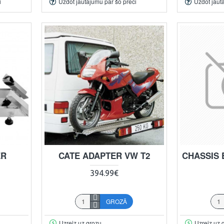
i
Uzdot jautājumu par šo preci
Uzdot jaut
ER
CATE ADAPTER VW T2
CHASSIS 
394.99€
GROZĀ
Uzreiz uz grozu
Uzreiz uz 