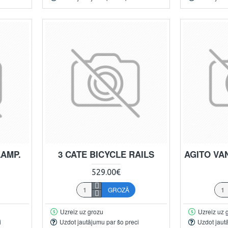
LAMP.
3 CATE BICYCLE RAILS
AGITO VA
529.00€
GROZĀ
Uzreiz uz grozu
Uzreiz uz 
i
Uzdot jautājumu par šo preci
Uzdot jaut