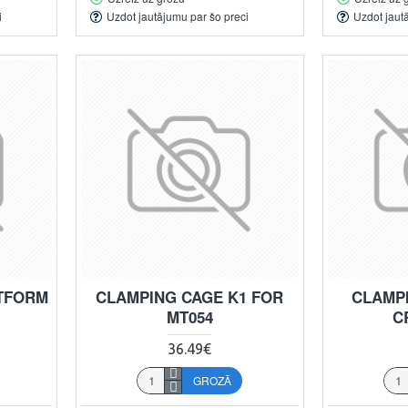
i
Uzdot jautājumu par šo preci
Uzdot jaut
ATFORM
CLAMPING CAGE K1 FOR
CLAMP
MT054
C
36.49€
GROZĀ