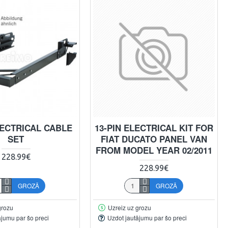
LECTRICAL CABLE
13-PIN ELECTRICAL KIT FOR
SET
FIAT DUCATO PANEL VAN
FROM MODEL YEAR 02/2011
228.99€
228.99€
GROZĀ
GROZĀ
grozu
Uzreiz uz grozu
ājumu par šo preci
Uzdot jautājumu par šo preci