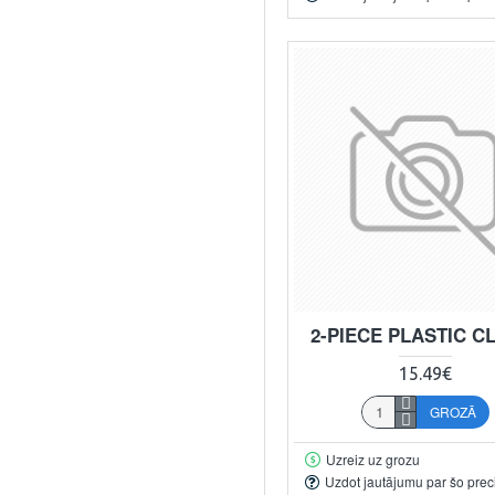
2-PIECE PLASTIC C
15.49€
GROZĀ
Uzreiz uz grozu
Uzdot jautājumu par šo prec