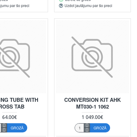
ājumu par šo preci
Uzdot jautājumu par šo preci
ING TUBE WITH
CONVERSION KIT AHK
ROSS TAB
MT030-1 1062
64.00€
1 049.00€
GROZĀ
GROZĀ