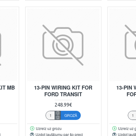
KIT MB
13-PIN WIRING KIT FOR
13-PIN 
FORD TRANSIT
FO
248.99€
GROZĀ
Uzreiz uz grozu
Uzreiz uz 
i
Uzdot jautājumu par šo preci
Uzdot jaut