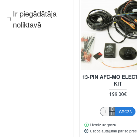
Ir piegādātāja
noliktavā
13-PIN AFC-MO ELEC
KIT
199.00€
GROZĀ
Uzreiz uz grozu
Uzdot jautājumu par šo prec