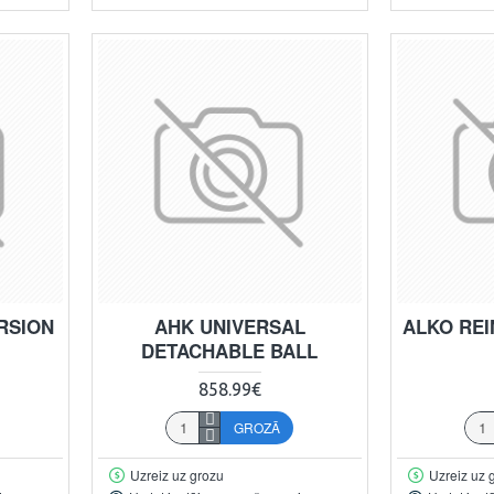
RSION
AHK UNIVERSAL
ALKO RE
DETACHABLE BALL
858.99€
GROZĀ
Uzreiz uz grozu
Uzreiz uz 