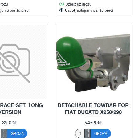
grozu
Uzreiz uz grozu
ājumu par šo preci
Uzdot jautājumu par šo preci
RACE SET, LONG
DETACHABLE TOWBAR FOR
VERSION
FIAT DUCATO X250/290
89.00€
545.99€
GROZĀ
GROZĀ