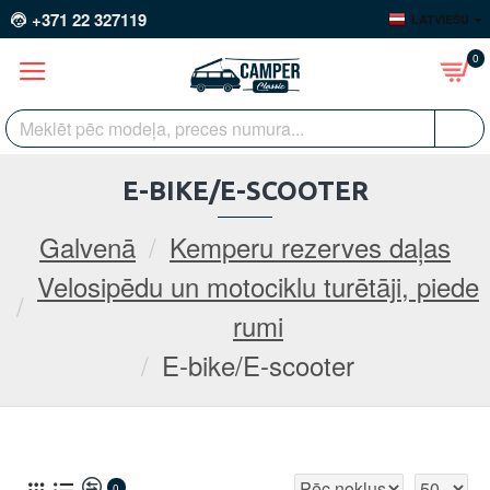
+371 22 327119
LATVIEŠU
0
E-BIKE/E-SCOOTER
Galvenā
Kemperu rezerves daļas
Velosipēdu un motociklu turētāji, piede
rumi
E-bike/E-scooter
0