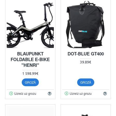
BLAUPUNKT
DOT-BLUE GT400
FOLDABLE E-BIKE
39.89€
"HENRI"
1 598.99€
GROZĀ
GROZĀ
Uzreiz uz grozu
Uzreiz uz grozu