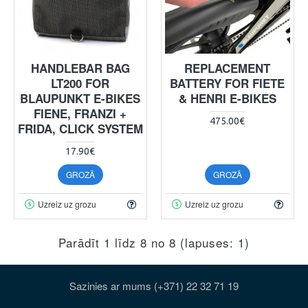
HANDLEBAR BAG
REPLACEMENT
LT200 FOR
BATTERY FOR FIETE
BLAUPUNKT E-BIKES
& HENRI E-BIKES
FIENE, FRANZI +
475.00€
FRIDA, CLICK SYSTEM
17.90€
GROZĀ
GROZĀ
Uzreiz uz grozu
Uzreiz uz grozu
Parādīt 1 līdz 8 no 8 (lapuses: 1)
Sazinies ar mums (+371) 22 32 71 19