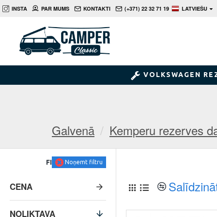
INSTA
PAR MUMS
KONTAKTI
(+371) 22 32 71 19
LATVIEŠU
VOLKSWAGEN RE
Galvenā
Kemperu rezerves da
FILTRS
Noņemt filtru
Salīdzinā
CENA
NOLIKTAVA