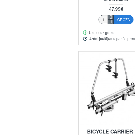
47.99€
GROZĀ
Uzreiz uz grozu
Uzdot jautājumu par šo prec
BICYCLE CARRIER