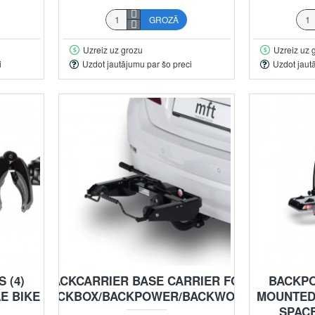
GROZĀ
Uzreiz uz grozu
Uzreiz uz 
i
Uzdot jautājumu par šo preci
Uzdot jaut
 (4)
BACKCARRIER BASE CARRIER FOR
BACKP
E BIKE
BACKBOX/BACKPOWER/BACKWORK
MOUNTED
SPACE