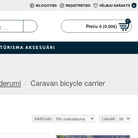
IELOGOTIES
REĢISTRĒTIES
VĒLMJU SARAKTS
0
0
Preču 0 (0.00€)
TŪRISMA AKSESUĀRI
ederumi
Caravan bicycle carrier
Kārtot pēc:
Lapusē: