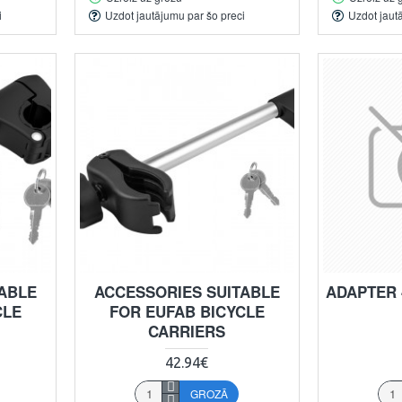
i
Uzdot jautājumu par šo preci
Uzdot jaut
ABLE
ACCESSORIES SUITABLE
ADAPTER 
CLE
FOR EUFAB BICYCLE
CARRIERS
42.94€
GROZĀ