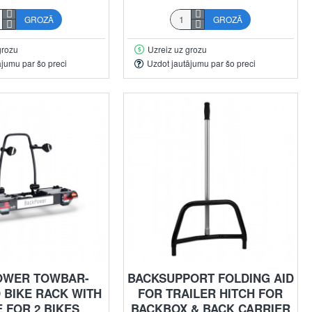
GROZĀ
GROZĀ
grozu
Uzreiz uz grozu
ājumu par šo preci
Uzdot jautājumu par šo preci
OWER TOWBAR-
BACKSUPPORT FOLDING AID
 BIKE RACK WITH
FOR TRAILER HITCH FOR
 FOR 2 BIKES
BACKBOX & BACK CARRIER