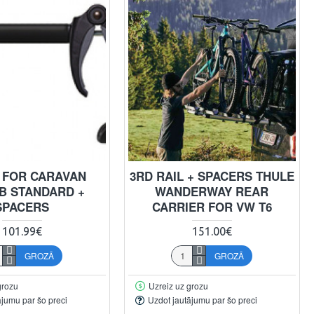
L FOR CARAVAN
3RD RAIL + SPACERS THULE
B STANDARD +
WANDERWAY REAR
SPACERS
CARRIER FOR VW T6
101.99€
151.00€
GROZĀ
GROZĀ
grozu
Uzreiz uz grozu
ājumu par šo preci
Uzdot jautājumu par šo preci