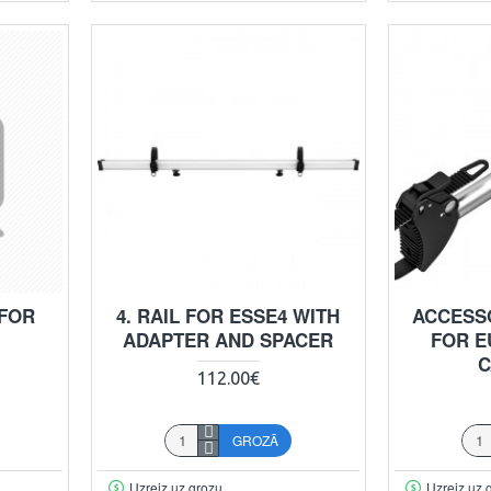
 FOR
4. RAIL FOR ESSE4 WITH
ACCESS
ADAPTER AND SPACER
FOR E
C
112.00€
GROZĀ
Uzreiz uz grozu
Uzreiz uz 