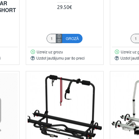
BAR
29.50€
SHORT
GROZĀ
Uzreiz uz grozu
Uzreiz uz 
i
Uzdot jautājumu par šo preci
Uzdot jaut