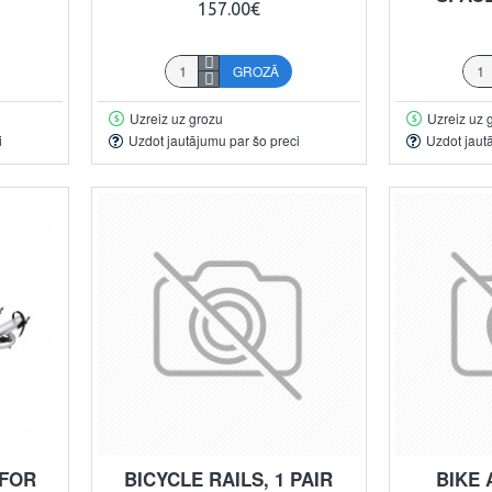
157.00€
GROZĀ
Uzreiz uz grozu
Uzreiz uz 
i
Uzdot jautājumu par šo preci
Uzdot jaut
 FOR
BICYCLE RAILS, 1 PAIR
BIKE 