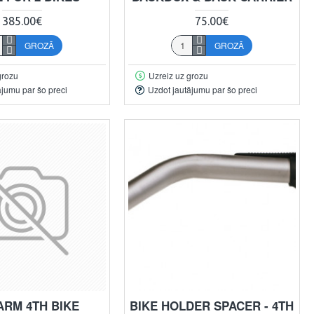
385.00€
75.00€
GROZĀ
GROZĀ
grozu
Uzreiz uz grozu
ājumu par šo preci
Uzdot jautājumu par šo preci
ARM 4TH BIKE
BIKE HOLDER SPACER - 4TH