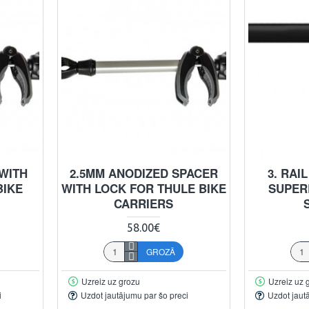
 WITH
2.5MM ANODIZED SPACER
3. RAI
BIKE
WITH LOCK FOR THULE BIKE
SUPER
CARRIERS
58.00€
GROZĀ
Uzreiz uz grozu
Uzreiz uz 
i
Uzdot jautājumu par šo preci
Uzdot jaut