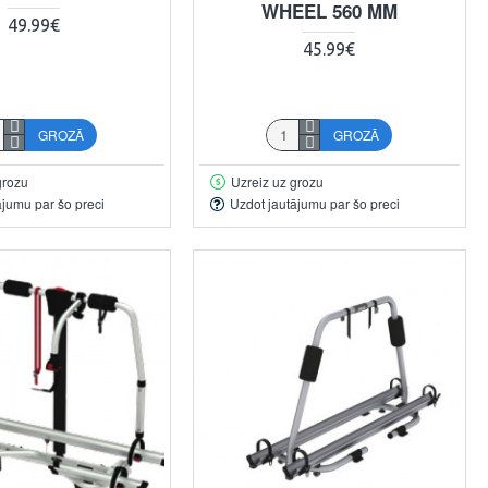
WHEEL 560 MM
49.99€
45.99€
GROZĀ
GROZĀ
grozu
Uzreiz uz grozu
ājumu par šo preci
Uzdot jautājumu par šo preci