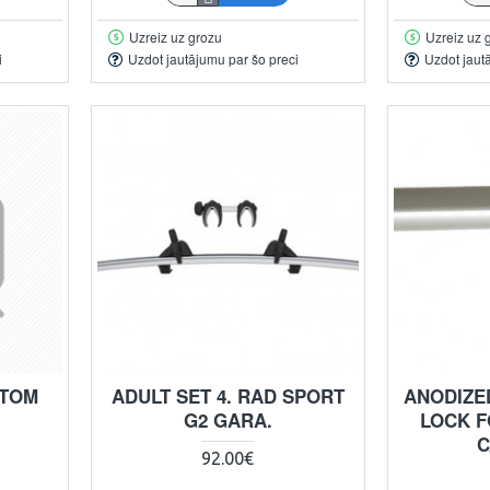
Uzreiz uz grozu
Uzreiz uz 
i
Uzdot jautājumu par šo preci
Uzdot jaut
TTOM
ADULT SET 4. RAD SPORT
ANODIZE
G2 GARA.
LOCK F
C
92.00€