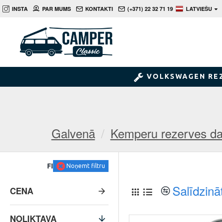
INSTA
PAR MUMS
KONTAKTI
(+371) 22 32 71 19
LATVIEŠU
VOLKSWAGEN RE
Galvenā
Kemperu rezerves da
FILTRS
Noņemt filtru
Salīdzinā
CENA
NOLIKTAVA