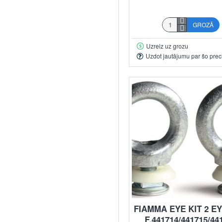
GROZĀ
Uzreiz uz grozu
Uzdot jautājumu par šo prec
FIAMMA EYE KIT 2 E
F.441714/441715/44