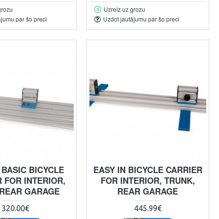
grozu
Uzreiz uz grozu
ājumu par šo preci
Uzdot jautājumu par šo preci
 BASIC BICYCLE
EASY IN BICYCLE CARRIER
 FOR INTERIOR,
FOR INTERIOR, TRUNK,
 REAR GARAGE
REAR GARAGE
320.00€
445.99€