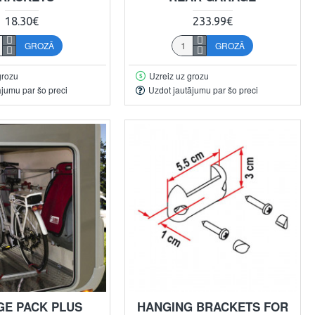
18.30€
233.99€
GROZĀ
GROZĀ
grozu
Uzreiz uz grozu
ājumu par šo preci
Uzdot jautājumu par šo preci
E PACK PLUS
HANGING BRACKETS FOR