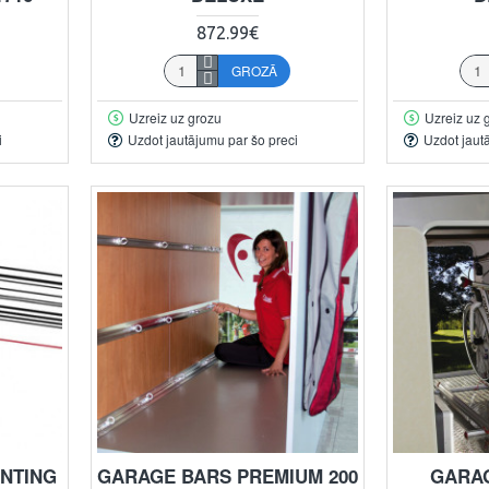
872.99€
GROZĀ
Uzreiz uz grozu
Uzreiz uz 
i
Uzdot jautājumu par šo preci
Uzdot jaut
UNTING
GARAGE BARS PREMIUM 200
GARAG