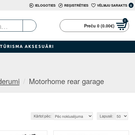
IELOGOTIES
REĢISTRĒTIES
VĒLMJU SARAKTS
0
0
Preču 0 (0.00€)
TŪRISMA AKSESUĀRI
ederumi
Motorhome rear garage
Kārtot pēc:
Lapusē: