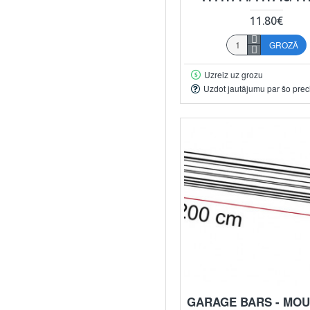
11.80€
GROZĀ
Uzreiz uz grozu
Uzdot jautājumu par šo prec
GARAGE BARS - MO