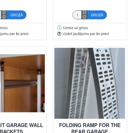
GROZĀ
GROZĀ
grozu
Uzreiz uz grozu
ājumu par šo preci
Uzdot jautājumu par šo preci
KIT GARAGE WALL
FOLDING RAMP FOR THE
RACKETS
REAR GARAGE