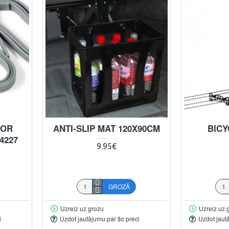
FOR
ANTI-SLIP MAT 120X90CM
BICY
4227
9.95€
GROZĀ
Uzreiz uz grozu
Uzreiz uz 
i
Uzdot jautājumu par šo preci
Uzdot jaut