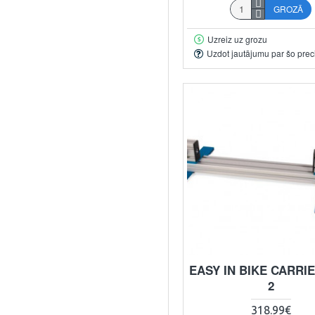
GROZĀ
Uzreiz uz grozu
Uzdot jautājumu par šo prec
EASY IN BIKE CARRI
2
318.99€