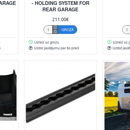
GARAGE
- HOLDING SYSTEM FOR
REAR GARAGE
211.00€
GROZĀ
Uzreiz uz grozu
Uzreiz uz 
i
Uzdot jautājumu par šo preci
Uzdot jaut