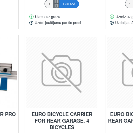
GROZĀ
Uzreiz uz grozu
Uzreiz uz 
i
Uzdot jautājumu par šo preci
Uzdot jaut
ER PRO
EURO BICYCLE CARRIER
EURO BI
FOR REAR GARAGE, 4
REAR GAR
BICYCLES