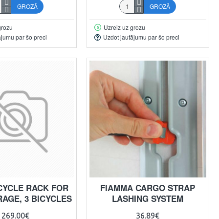
GROZĀ
GROZĀ
grozu
Uzreiz uz grozu
ājumu par šo preci
Uzdot jautājumu par šo preci
CYCLE RACK FOR
FIAMMA CARGO STRAP
AGE, 3 BICYCLES
LASHING SYSTEM
269.00€
36.89€