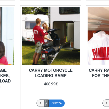
AGE
CARRY MOTORCYCLE
CARRY RA
IKES,
LOADING RAMP
FOR TH
 LOAD
408.99€
G
GROZĀ