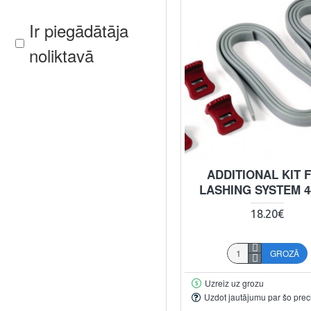
Ir piegādātāja
noliktavā
ADDITIONAL KIT 
LASHING SYSTEM 4
18.20€
GROZĀ
Uzreiz uz grozu
Uzdot jautājumu par šo prec