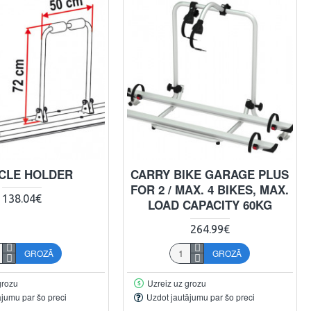
CLE HOLDER
CARRY BIKE GARAGE PLUS
FOR 2 / MAX. 4 BIKES, MAX.
138.04€
LOAD CAPACITY 60KG
264.99€
GROZĀ
GROZĀ
grozu
Uzreiz uz grozu
ājumu par šo preci
Uzdot jautājumu par šo preci