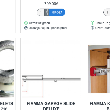
309.00€
GROZĀ
Uzreiz uz grozu
Uzreiz uz 
i
Uzdot jautājumu par šo preci
Uzdot jaut
YELETS
FIAMMA GARAGE SLIDE
FIAMMA 
1716
DELUXE
B