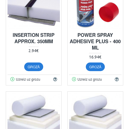
INSERTION STRIP
POWER SPRAY
APPROX. 350MM
ADHESIVE PLUS - 400
ML
2.94€
16.94€
GROZĀ
GROZĀ
Uzreiz uz grozu
Uzreiz uz grozu