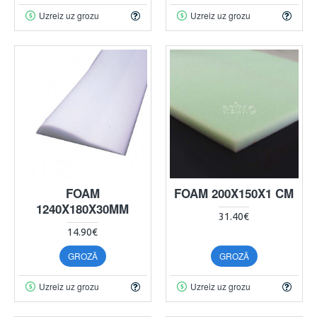
Uzreiz uz grozu
Uzreiz uz grozu
FOAM
FOAM 200X150X1 CM
1240X180X30MM
31.40€
14.90€
GROZĀ
GROZĀ
Uzreiz uz grozu
Uzreiz uz grozu