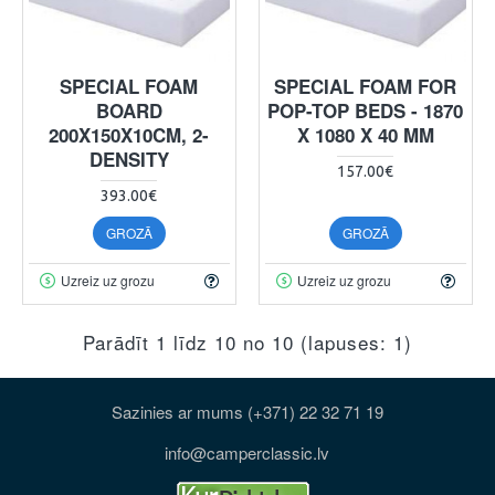
SPECIAL FOAM
SPECIAL FOAM FOR
BOARD
POP-TOP BEDS - 1870
200X150X10CM, 2-
X 1080 X 40 MM
DENSITY
157.00€
393.00€
GROZĀ
GROZĀ
Uzreiz uz grozu
Uzreiz uz grozu
Parādīt 1 līdz 10 no 10 (lapuses: 1)
Sazinies ar mums (+371) 22 32 71 19
info@camperclassic.lv