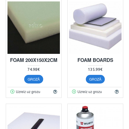
FOAM 200X150X2CM
FOAM BOARDS
74.98€
135.99€
GROZĀ
GROZĀ
Uzreiz uz grozu
Uzreiz uz grozu