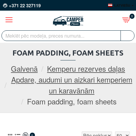
+371 22 327119
LATVIEŠU
0
FOAM PADDING, FOAM SHEETS
Galvenā
Kemperu rezerves daļas
Apdare, audumi un aizkari kemperiem
un karavānām
Foam padding, foam sheets
0