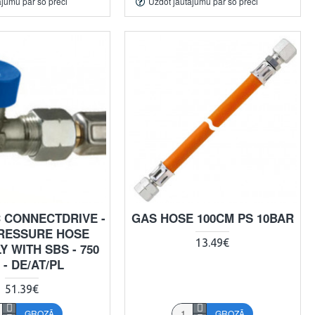
ājumu par šo preci
Uzdot jautājumu par šo preci
 CONNECTDRIVE -
GAS HOSE 100CM PS 10BAR
RESSURE HOSE
13.49€
 WITH SBS - 750
- DE/AT/PL
51.39€
GROZĀ
GROZĀ