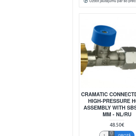
Uzdot jautājumu par šo prec
CRAMATIC CONNECTD
HIGH-PRESSURE 
ASSEMBLY WITH SBS 
MM - NL/RU
48.50€
GROZĀ