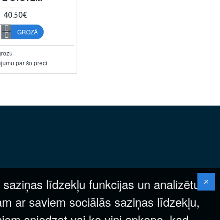
40.50€
GROZĀ
grozu
ājumu par šo preci
 saziņas līdzekļu funkcijas un analizētu
am ar saviem sociālās saziņas līdzekļu,
ņiem sniedzat vai ko viņi apkopo, kad