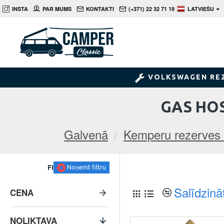
INSTA
PAR MUMS
KONTAKTI
(+371) 22 32 71 19
LATVIEŠU
VOLKSWAGEN RE
GAS HO
Galvenā
Kemperu rezerves 
FILTRS
Noņemt filtru
Salīdzinā
CENA
NOLIKTAVA