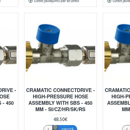
i
Uzdot jautājumu par šo preci
Uzdot jaut
RIVE -
CRAMATIC CONNECTDRIVE -
CRAMATIC
HOSE
HIGH-PRESSURE HOSE
HIGH-P
- 450
ASSEMBLY WITH SBS - 450
ASSEMBLY
MM - SI/CZ/HR/SK/RS
MM 
48.50€
GROZĀ