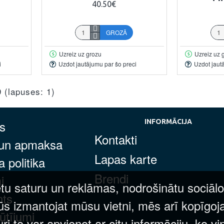
40.50€
GROZĀ
Uzreiz uz grozu
Uzreiz uz 
i
Uzdot jautājumu par šo preci
Uzdot jaut
9 (lapuses: 1)
s
INFORMĀCIJA
Kontakti
 un apmaksa
Lapas karte
 politika
Brendi
i
tu saturu un reklāmas, nodrošinātu sociālo
nts
ūs izmantojat mūsu vietni, mēs arī kopīgoj
ūtījumi
 to var apvienot ar citu informāciju, ko vi