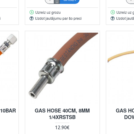
Uzreiz uz grozu
Uzreiz uz 
i
Uzdot jautājumu par šo preci
Uzdot jaut
 10BAR
GAS HOSE 40CM, 8MM
GAS H
1/4XRSTSB
DOW
12.90€