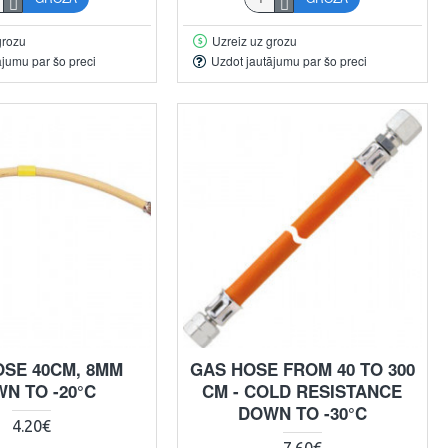
grozu
Uzreiz uz grozu
ājumu par šo preci
Uzdot jautājumu par šo preci
OSE 40CM, 8MM
GAS HOSE FROM 40 TO 300
N TO -20°C
CM - COLD RESISTANCE
DOWN TO -30°C
4.20€
7.60€