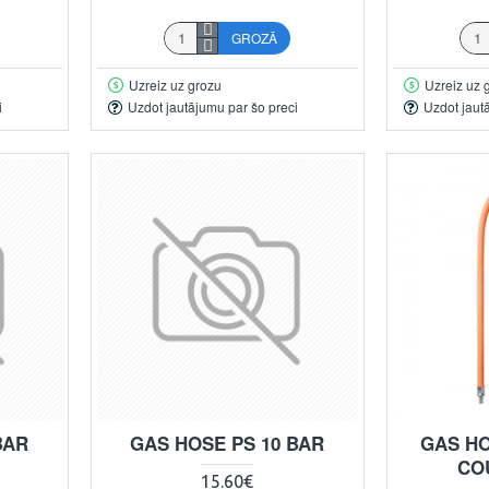
GROZĀ
Uzreiz uz grozu
Uzreiz uz 
i
Uzdot jautājumu par šo preci
Uzdot jaut
BAR
GAS HOSE PS 10 BAR
GAS HO
CO
15.60€