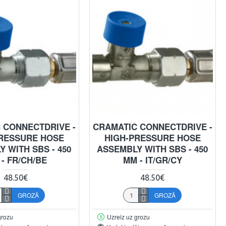
 CONNECTDRIVE -
CRAMATIC CONNECTDRIVE -
RESSURE HOSE
HIGH-PRESSURE HOSE
 WITH SBS - 450
ASSEMBLY WITH SBS - 450
- FR/CH/BE
MM - IT/GR/CY
48.50€
48.50€
GROZĀ
GROZĀ
grozu
Uzreiz uz grozu