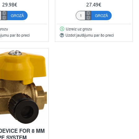
29.98€
27.49€
GROZĀ
GROZĀ
grozu
Uzreiz uz grozu
ājumu par šo preci
Uzdot jautājumu par šo preci
DEVICE FOR 8 MM
PE SYSTEM