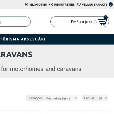
IELOGOTIES
REĢISTRĒTIES
VĒLMJU SARAKTS
0
0
Preču 0 (0.00€)
TŪRISMA AKSESUĀRI
ARAVANS
 for motorhomes and caravans
Kārtot pēc:
Lapusē: