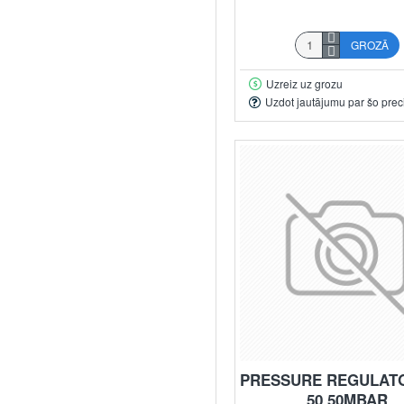
GROZĀ
Uzreiz uz grozu
Uzdot jautājumu par šo prec
PRESSURE REGULATO
50 50MBAR