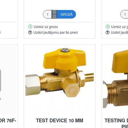
GROZĀ
Uzreiz uz grozu
Uzreiz uz 
i
Uzdot jautājumu par šo preci
Uzdot jaut
R 76F-
TEST DEVICE 10 MM
TESTING 
PI