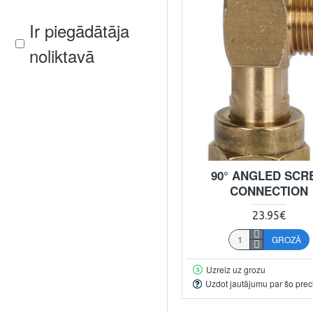
Ir piegādātāja
noliktavā
90° ANGLED SC
CONNECTION
23.95€
GROZĀ
Uzreiz uz grozu
Uzdot jautājumu par šo prec