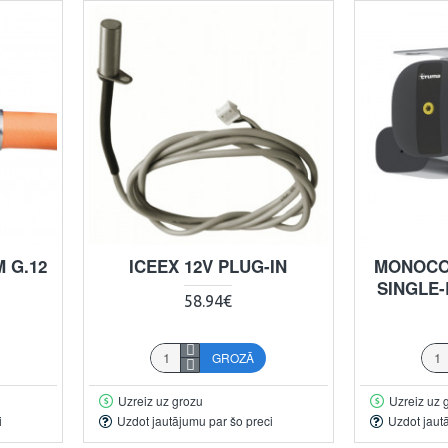
 G.12
ICEEX 12V PLUG-IN
MONOCON
SINGLE
58.94€
GROZĀ
Uzreiz uz grozu
Uzreiz uz 
i
Uzdot jautājumu par šo preci
Uzdot jaut