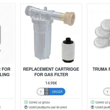
R FOR
REPLACEMENT CARTRIDGE
TRUMA F
LING
FOR GAS FILTER
14.98€
GROZĀ
Uzreiz uz grozu
Uzreiz uz 
i
Uzdot jautājumu par šo preci
Uzdot jaut