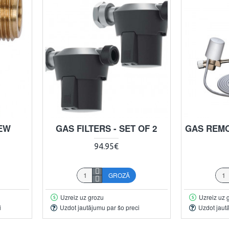
REW
GAS FILTERS - SET OF 2
GAS REMO
94.95€
GROZĀ
Uzreiz uz grozu
Uzreiz uz 
i
Uzdot jautājumu par šo preci
Uzdot jaut