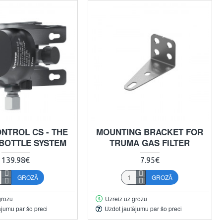
TROL CS - THE
MOUNTING BRACKET FOR
-BOTTLE SYSTEM
TRUMA GAS FILTER
139.98€
7.95€
GROZĀ
GROZĀ
grozu
Uzreiz uz grozu
ājumu par šo preci
Uzdot jautājumu par šo preci