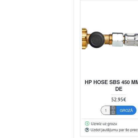
HP HOSE SBS 450 MM
DE
52.95€
GROZĀ
Uzreiz uz grozu
Uzdot jautājumu par šo prec