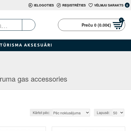
IELOGOTIES
REĢISTRĒTIES
VĒLMJU SARAKTS
0
0
Preču 0 (0.00€)
TŪRISMA AKSESUĀRI
ruma gas accessories
Kārtot pēc:
Lapusē: