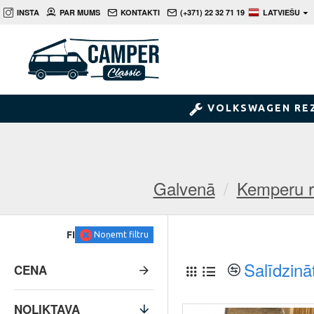
INSTA
PAR MUMS
KONTAKTI
(+371) 22 32 71 19
LATVIEŠU
VOLKSWAGEN RE
Galvenā
Kemperu r
FILTRS
Noņemt filtru
Salīdzinā
CENA
NOLIKTAVA