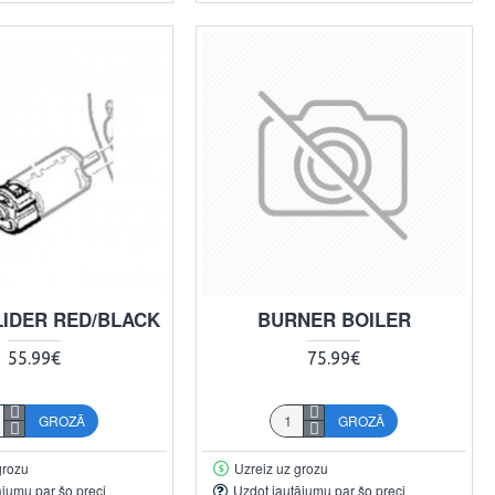
LIDER RED/BLACK
BURNER BOILER
55.99€
75.99€
GROZĀ
GROZĀ
grozu
Uzreiz uz grozu
ājumu par šo preci
Uzdot jautājumu par šo preci