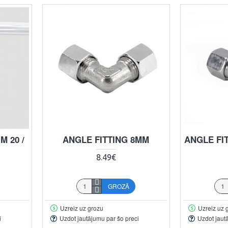
 20 /
ANGLE FITTING 8MM
ANGLE FIT
8.49€
GROZĀ
Uzreiz uz grozu
Uzreiz uz 
i
Uzdot jautājumu par šo preci
Uzdot jaut