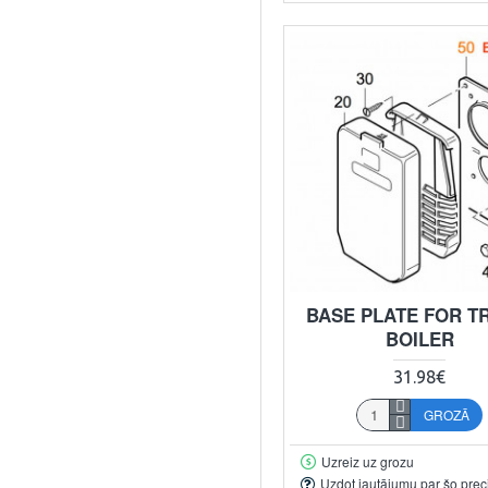
BASE PLATE FOR T
BOILER
31.98€
GROZĀ
Uzreiz uz grozu
Uzdot jautājumu par šo prec