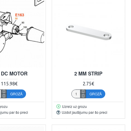
V DC MOTOR
2 MM STRIP
115.98€
2.75€
GROZĀ
GROZĀ
grozu
Uzreiz uz grozu
ājumu par šo preci
Uzdot jautājumu par šo preci