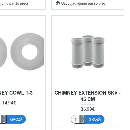
ājumu par šo preci
Uzdot jautājumu par šo preci
NEY COWL T-3
CHIMNEY EXTENSION SKV -
45 CM
14.94€
36.99€
GROZĀ
GROZĀ