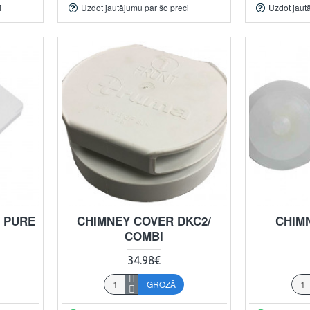
i
Uzdot jautājumu par šo preci
Uzdot jaut
- PURE
CHIMNEY COVER DKC2/
CHIM
COMBI
34.98€
GROZĀ