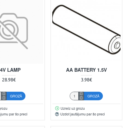
24V LAMP
AA BATTERY 1.5V
28.98€
3.98€
GROZĀ
GROZĀ
grozu
Uzreiz uz grozu
ājumu par šo preci
Uzdot jautājumu par šo preci