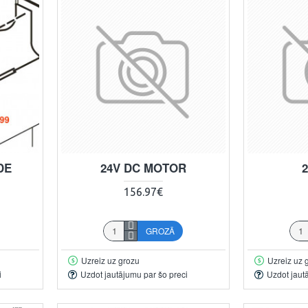
DE
24V DC MOTOR
156.97€
GROZĀ
Uzreiz uz grozu
Uzreiz uz 
i
Uzdot jautājumu par šo preci
Uzdot jaut