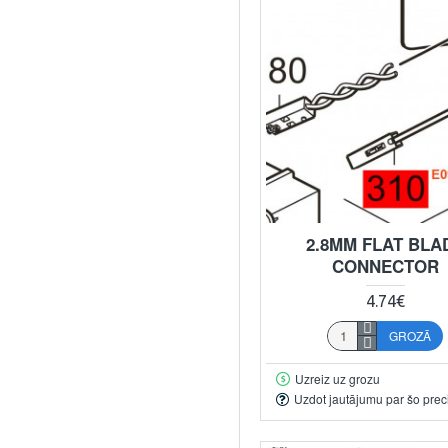
2.8MM FLAT BLA
CONNECTOR
4.74€
GROZĀ
Uzreiz uz grozu
Uzdot jautājumu par šo prec