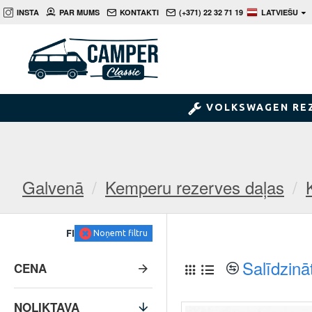
INSTA
PAR MUMS
KONTAKTI
(+371) 22 32 71 19
LATVIEŠU
VOLKSWAGEN RE
Galvenā
Kemperu rezerves daļas
FILTRS
Noņemt filtru
Salīdzinā
CENA
NOLIKTAVA