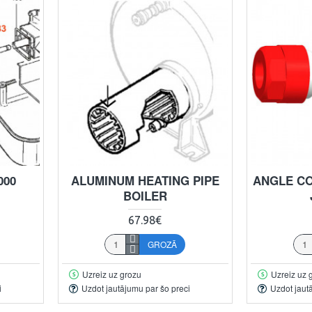
000
ALUMINUM HEATING PIPE
ANGLE CO
BOILER
67.98€
GROZĀ
Uzreiz uz grozu
Uzreiz uz 
i
Uzdot jautājumu par šo preci
Uzdot jaut