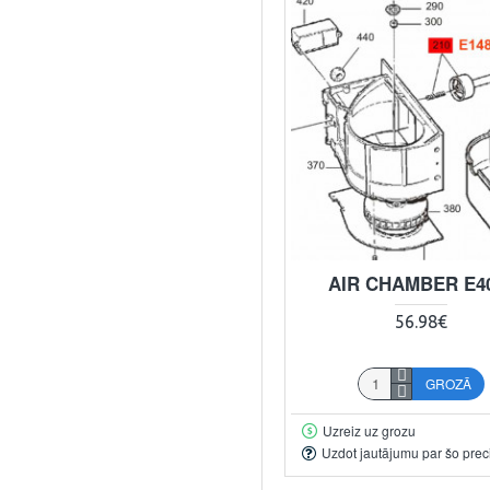
AIR CHAMBER E4
56.98€
GROZĀ
Uzreiz uz grozu
Uzdot jautājumu par šo prec