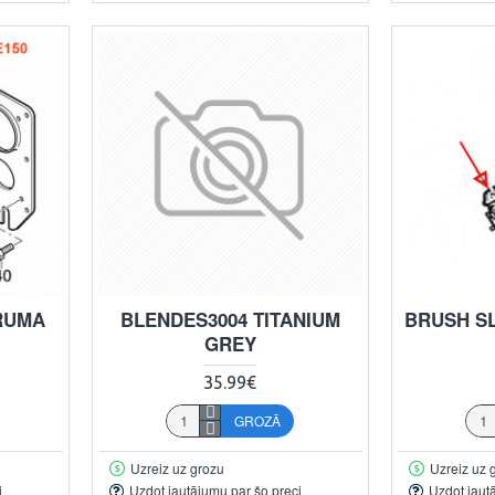
RUMA
BLENDES3004 TITANIUM
BRUSH S
GREY
35.99€
GROZĀ
Uzreiz uz grozu
Uzreiz uz 
i
Uzdot jautājumu par šo preci
Uzdot jaut