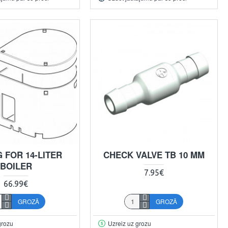
 FOR 14-LITER
CHECK VALVE TB 10 MM
BOILER
7.95€
66.99€
GROZĀ
GROZĀ
grozu
Uzreiz uz grozu