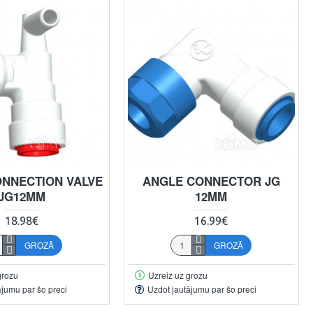
NNECTION VALVE
ANGLE CONNECTOR JG
JG12MM
12MM
18.98€
16.99€
GROZĀ
GROZĀ
grozu
Uzreiz uz grozu
ājumu par šo preci
Uzdot jautājumu par šo preci