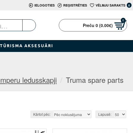
IELOGOTIES
REĢISTRĒTIES
VĒLMJU SARAKTS
0
0
Preču 0 (0.00€)
TŪRISMA AKSESUĀRI
emperu ledusskapji
Truma spare parts
Kārtot pēc:
Lapusē: