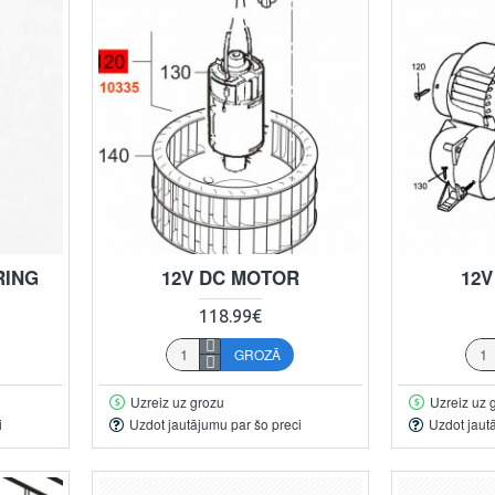
RING
12V DC MOTOR
12
118.99€
GROZĀ
Uzreiz uz grozu
Uzreiz uz 
i
Uzdot jautājumu par šo preci
Uzdot jaut