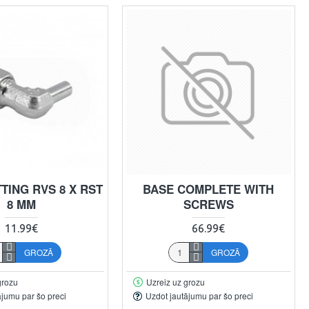
TING RVS 8 X RST
BASE COMPLETE WITH
8 MM
SCREWS
11.99€
66.99€
GROZĀ
GROZĀ
grozu
Uzreiz uz grozu
ājumu par šo preci
Uzdot jautājumu par šo preci