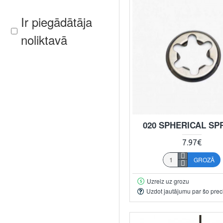
Ir piegādātāja
noliktavā
020 SPHERICAL SP
7.97€
GROZĀ
Uzreiz uz grozu
Uzdot jautājumu par šo prec