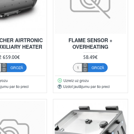
CHER AIRTRONIC
FLAME SENSOR +
UXILIARY HEATER
OVERHEATING
2 659.00€
58.49€
GROZĀ
GROZĀ
grozu
Uzreiz uz grozu
ājumu par šo preci
Uzdot jautājumu par šo preci