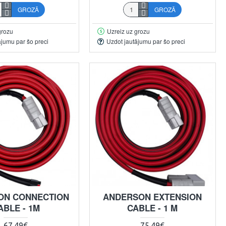
GROZĀ
GROZĀ
grozu
Uzreiz uz grozu
ājumu par šo preci
Uzdot jautājumu par šo preci
ON CONNECTION
ANDERSON EXTENSION
ABLE - 1M
CABLE - 1 M
67.49€
75.49€