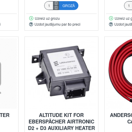
GROZĀ
Uzreiz uz grozu
Uzreiz uz 
i
Uzdot jautājumu par šo preci
Uzdot jaut
ATER
ALTITUDE KIT FOR
ANDERS
EBERSPÄCHER AIRTRONIC
C
D2 + D3 AUXILIARY HEATER