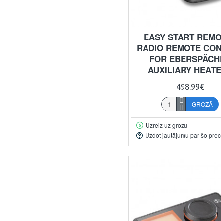
EASY START REM
RADIO REMOTE CO
FOR EBERSPÄCH
AUXILIARY HEAT
498.99€
GROZĀ
Uzreiz uz grozu
Uzdot jautājumu par šo prec