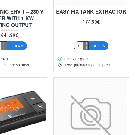
IC EHV 1 – 230 V
EASY FIX TANK EXTRACTOR
ER WITH 1 KW
174.99€
ING OUTPUT
641.99€
GROZĀ
GROZĀ
grozu
Uzreiz uz grozu
ājumu par šo preci
Uzdot jautājumu par šo preci