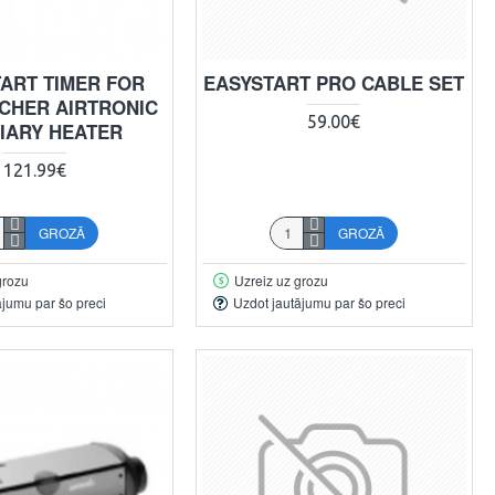
TART TIMER FOR
EASYSTART PRO CABLE SET
CHER AIRTRONIC
59.00€
LIARY HEATER
121.99€
GROZĀ
GROZĀ
grozu
Uzreiz uz grozu
ājumu par šo preci
Uzdot jautājumu par šo preci