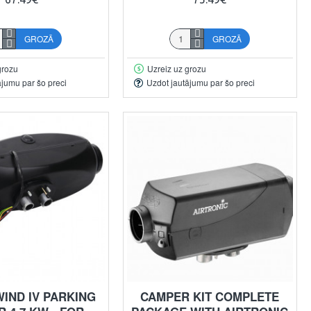
GROZĀ
GROZĀ
grozu
Uzreiz uz grozu
ājumu par šo preci
Uzdot jautājumu par šo preci
IND IV PARKING
CAMPER KIT COMPLETE