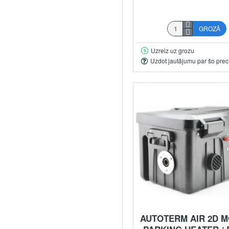
GROZĀ
Uzreiz uz grozu
Uzdot jautājumu par šo prec
AUTOTERM AIR 2D M