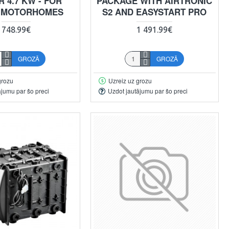
 4.7 KW - FOR
PACKAGE WITH AIRTRONIC
 MOTORHOMES
S2 AND EASYSTART PRO
748.99€
1 491.99€
GROZĀ
GROZĀ
grozu
Uzreiz uz grozu
ājumu par šo preci
Uzdot jautājumu par šo preci