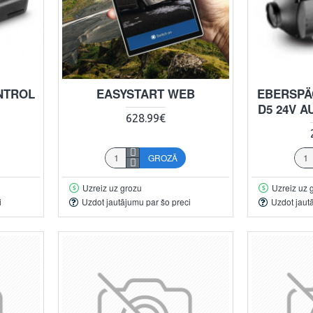
NTROL
EASYSTART WEB
EBERSPÄ
D5 24V A
628.99€
GROZĀ
Uzreiz uz grozu
Uzreiz uz 
i
Uzdot jautājumu par šo preci
Uzdot jaut