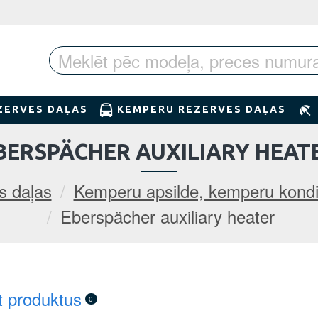
ZERVES DAĻAS
KEMPERU REZERVES DAĻAS
BERSPÄCHER AUXILIARY HEAT
s daļas
Kemperu apsilde, kemperu kondic
Eberspächer auxiliary heater
t produktus
0