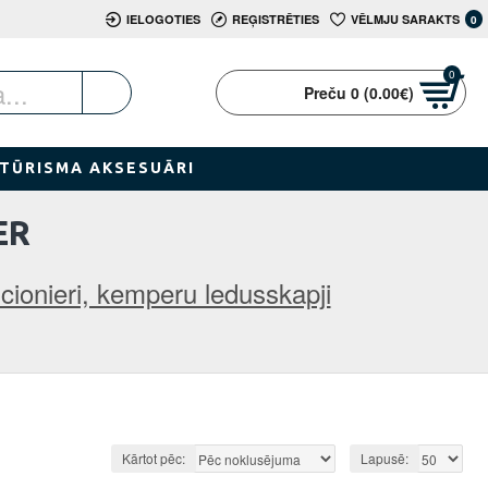
IELOGOTIES
REĢISTRĒTIES
VĒLMJU SARAKTS
0
0
Preču 0 (0.00€)
TŪRISMA AKSESUĀRI
ER
ionieri, kemperu ledusskapji
Kārtot pēc:
Lapusē: