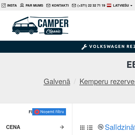
INSTA
PAR MUMS
KONTAKTI
(+371) 22 32 71 19
LATVIEŠU
VOLKSWAGEN RE
E
Galvenā
Kemperu rezerve
FILTRS
Noņemt filtru
Salīdzinā
CENA