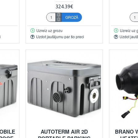
324.39€
GROZĀ
Uzreiz uz grozu
Uzreiz uz 
i
Uzdot jautājumu par šo preci
Uzdot jaut
OBILE
AUTOTERM AIR 2D
BRANO W