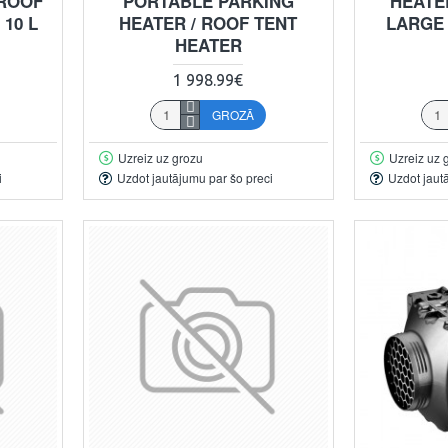
 ROOF
PORTABLE PARKING
HEATER
10 L
HEATER / ROOF TENT
LARGE
HEATER
1 998.99€
GROZĀ
Uzreiz uz grozu
Uzreiz uz 
i
Uzdot jautājumu par šo preci
Uzdot jaut