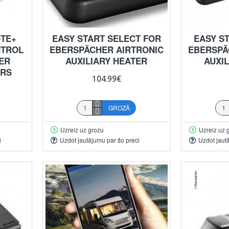
OTE+
EASY START SELECT FOR
EASY S
NTROL
EBERSPÄCHER AIRTRONIC
EBERSPÄ
ER
AUXILIARY HEATER
AUXI
ERS
104.99€
GROZĀ
Uzreiz uz grozu
Uzreiz uz 
i
Uzdot jautājumu par šo preci
Uzdot jaut