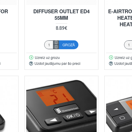
FOR
DIFFUSER OUTLET ED4
E-AIRTRON
55MM
HEAT
HEAT
8.89€
GROZĀ
Uzreiz uz grozu
Uzreiz uz 
i
Uzdot jautājumu par šo preci
Uzdot jaut