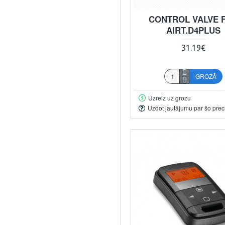
CONTROL VALVE 
AIRT.D4PLUS
31.19€
GROZĀ
Uzreiz uz grozu
Uzdot jautājumu par šo prec