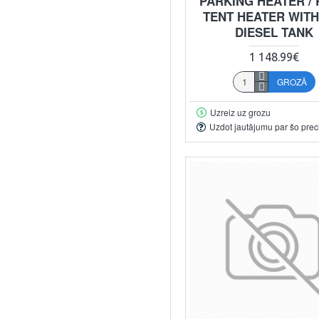
PARKING HEATER /
TENT HEATER WITH 
DIESEL TANK
1 148.99€
GROZĀ
Uzreiz uz grozu
Uzdot jautājumu par šo prec