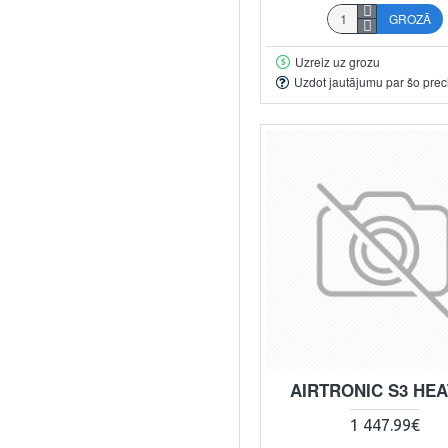
GROZĀ
Uzreiz uz grozu
Uzdot jautājumu par šo prec
AIRTRONIC S3 HE
1 447.99€