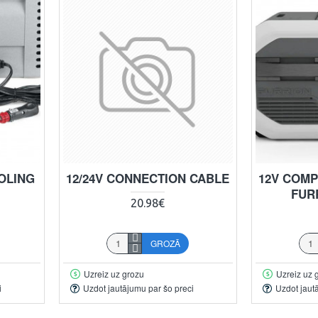
OOLING
12/24V CONNECTION CABLE
12V COM
FUR
20.98€
GROZĀ
Uzreiz uz grozu
Uzreiz uz 
i
Uzdot jautājumu par šo preci
Uzdot jaut