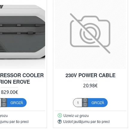
PRESSOR COOLER
230V POWER CABLE
RION EROVE
20.98€
829.00€
GROZĀ
GROZĀ
grozu
Uzreiz uz grozu
ājumu par šo preci
Uzdot jautājumu par šo preci