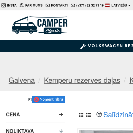
INSTA
PAR MUMS
KONTAKTI
(+371) 22 32 71 19
LATVIEŠU
VOLKSWAGEN RE
Galvenā
Kemperu rezerves daļas
K
FILTRS
Noņemt filtru
Salīdzinā
CENA
NOLIKTAVA