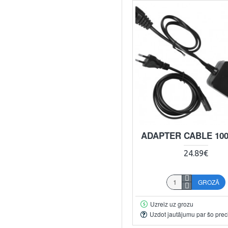
ADAPTER CABLE 100
24.89€
GROZĀ
Uzreiz uz grozu
Uzdot jautājumu par šo prec