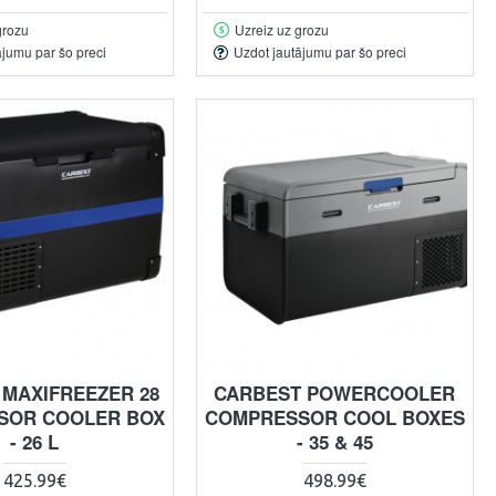
grozu
Uzreiz uz grozu
ājumu par šo preci
Uzdot jautājumu par šo preci
 MAXIFREEZER 28
CARBEST POWERCOOLER
SOR COOLER BOX
COMPRESSOR COOL BOXES
- 26 L
- 35 & 45
425.99€
498.99€