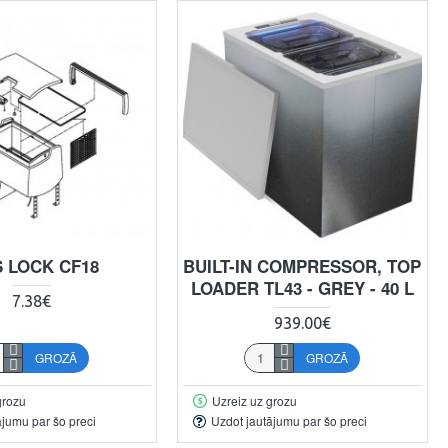
S LOCK CF18
BUILT-IN COMPRESSOR, TOP
LOADER TL43 - GREY - 40 L
7.38€
939.00€
GROZĀ
GROZĀ
grozu
Uzreiz uz grozu
ājumu par šo preci
Uzdot jautājumu par šo preci