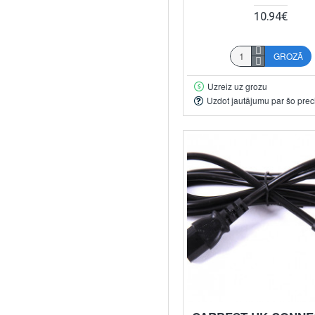
10.94€
GROZĀ
Uzreiz uz grozu
Uzdot jautājumu par šo prec