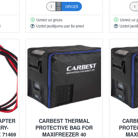
GROZĀ
Uzreiz uz grozu
Uzreiz uz 
i
Uzdot jautājumu par šo preci
Uzdot jaut
APTER
CARBEST THERMAL
CARB
RY-
PROTECTIVE BAG FOR
PROTE
71469
MAXIFREEZER 40
MAX