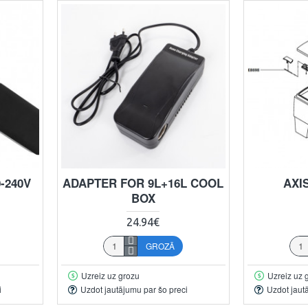
-240V
ADAPTER FOR 9L+16L COOL
AXI
BOX
24.94€
GROZĀ
Uzreiz uz grozu
Uzreiz uz 
i
Uzdot jautājumu par šo preci
Uzdot jaut