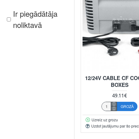
Ir piegādātāja
noliktavā
12/24V CABLE CF C
BOXES
49.11€
GROZĀ
Uzreiz uz grozu
Uzdot jautājumu par šo prec