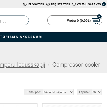
IELOGOTIES
REĢISTRĒTIES
VĒLMJU SARAKTS
0
0
Preču 0 (0.00€)
TŪRISMA AKSESUĀRI
emperu ledusskapji
Compressor cooler
Kārtot pēc:
Lapusē: