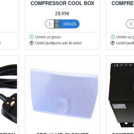
COMPRESSOR COOL BOX
COMPRE
28.99€
GROZĀ
Uzreiz uz grozu
Uzreiz uz 
i
Uzdot jautājumu par šo preci
Uzdot jaut