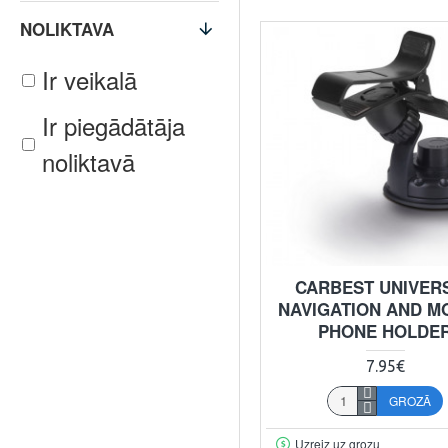
NOLIKTAVA
Ir veikalā
Ir piegādātāja
noliktavā
CARBEST UNIVER
NAVIGATION AND M
PHONE HOLDE
7.95€
GROZĀ
Uzreiz uz grozu