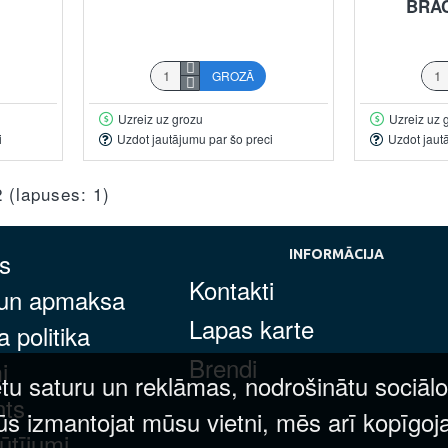
BRA
GROZĀ
Uzreiz uz grozu
Uzreiz uz 
i
Uzdot jautājumu par šo preci
Uzdot jaut
2 (lapuses: 1)
s
INFORMĀCIJA
Kontakti
 un apmaksa
Lapas karte
 politika
Brendi
i
tu saturu un reklāmas, nodrošinātu sociālo
nts
ūs izmantojat mūsu vietni, mēs arī kopīgoj
ūtījumi