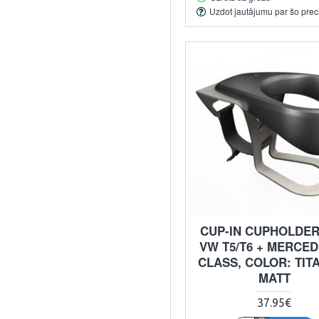
Uzdot jautājumu par šo prec
CUP-IN CUPHOLDER
VW T5/T6 + MERCED
CLASS, COLOR: TIT
MATT
37.95€