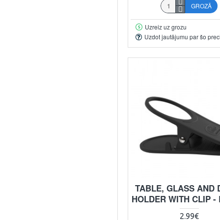
GROZĀ
Uzreiz uz grozu
Uzdot jautājumu par šo prec
TABLE, GLASS AND 
HOLDER WITH CLIP -
2.99€