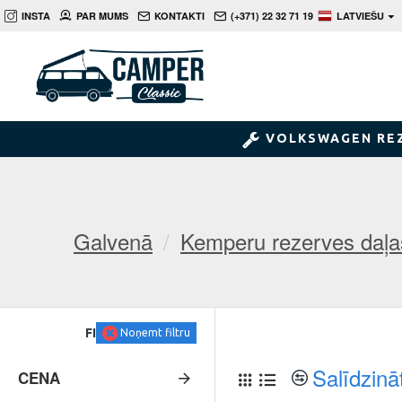
INSTA
PAR MUMS
KONTAKTI
(+371) 22 32 71 19
LATVIEŠU
VOLKSWAGEN RE
Galvenā
Kemperu rezerves daļa
FILTRS
Noņemt filtru
Salīdzinā
CENA