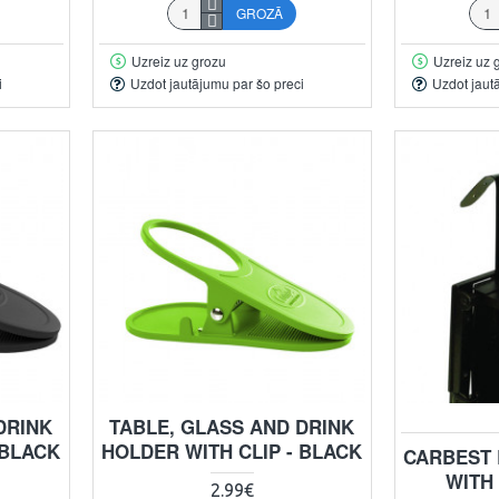
GROZĀ
Uzreiz uz grozu
Uzreiz uz 
i
Uzdot jautājumu par šo preci
Uzdot jaut
DRINK
TABLE, GLASS AND DRINK
 BLACK
HOLDER WITH CLIP - BLACK
CARBEST 
WITH
2.99€