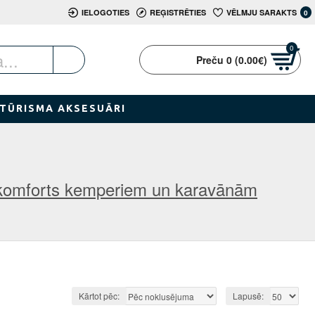
IELOGOTIES
REĢISTRĒTIES
VĒLMJU SARAKTS
0
0
Preču 0 (0.00€)
TŪRISMA AKSESUĀRI
 komforts kemperiem un karavānām
Kārtot pēc:
Lapusē: