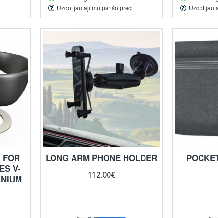
i
Uzdot jautājumu par šo preci
Uzdot jaut
 FOR
LONG ARM PHONE HOLDER
POCKET
ES V-
112.00€
ANIUM