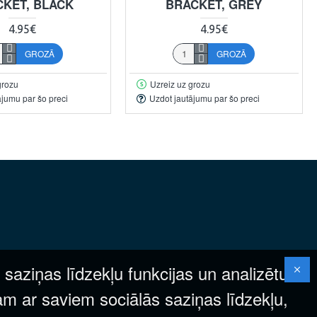
CKET, BLACK
BRACKET, GREY
4.95€
4.95€
GROZĀ
GROZĀ
grozu
Uzreiz uz grozu
ājumu par šo preci
Uzdot jautājumu par šo preci
 saziņas līdzekļu funkcijas un analizētu
am ar saviem sociālās saziņas līdzekļu,