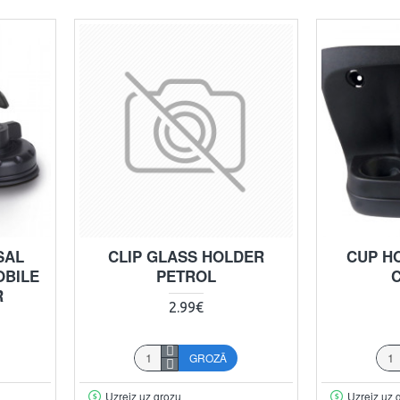
SAL
CLIP GLASS HOLDER
CUP H
OBILE
PETROL
R
2.99€
GROZĀ
Uzreiz uz grozu
Uzreiz uz 