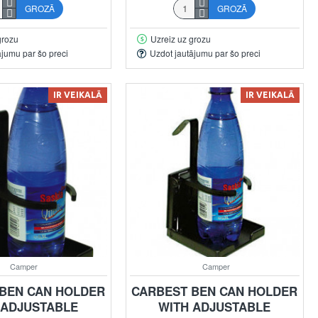
GROZĀ
GROZĀ
grozu
Uzreiz uz grozu
ājumu par šo preci
Uzdot jautājumu par šo preci
IR VEIKALĀ
IR VEIKALĀ
Camper
Camper
BEN CAN HOLDER
CARBEST BEN CAN HOLDER
 ADJUSTABLE
WITH ADJUSTABLE