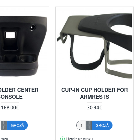
OLDER CENTER
CUP-IN CUP HOLDER FOR
CONSOLE
ARMRESTS
168.00€
30.94€
GROZĀ
GROZĀ
grozu
Uzreiz uz grozu