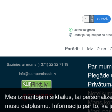
GROZĀ
Uzreiz uz grozu
Uzdot jautājumu par šo prec
Parādīt 1 līdz 12 no 1
Sazinies ar mums (+371) 22 32 71 19
Par mum
Piegāde
info@camperclassic.lv
Privātuma
Noteikum
Mēs izmantojam sīkfailus, lai personalizē
Mans ko
mūsu datplūsmu. Informāciju par to, kā j
Mani pas