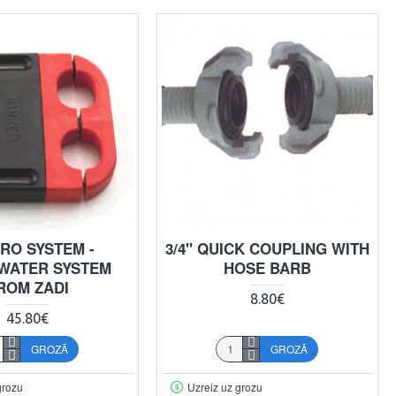
URO SYSTEM -
3/4" QUICK COUPLING WITH
WATER SYSTEM
HOSE BARB
ROM ZADI
8.80€
45.80€
GROZĀ
GROZĀ
grozu
Uzreiz uz grozu