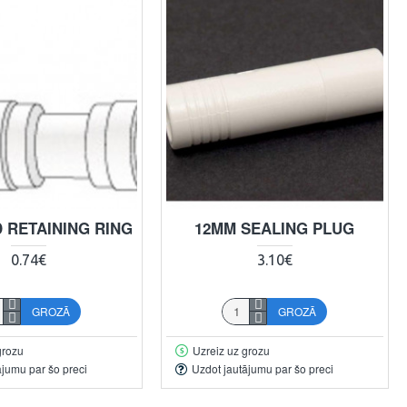
 RETAINING RING
12MM SEALING PLUG
0.74€
3.10€
GROZĀ
GROZĀ
grozu
Uzreiz uz grozu
ājumu par šo preci
Uzdot jautājumu par šo preci