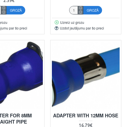
2.59€
GROZĀ
GROZĀ
grozu
Uzreiz uz grozu
ājumu par šo preci
Uzdot jautājumu par šo preci
TER FOR 8MM
ADAPTER WITH 12MM HOSE
AIGHT PIPE
16.79€