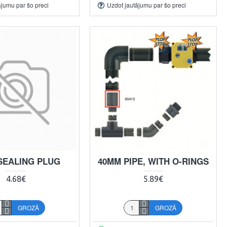
ājumu par šo preci
Uzdot jautājumu par šo preci
SEALING PLUG
40MM PIPE, WITH O-RINGS
4.68€
5.89€
GROZĀ
GROZĀ