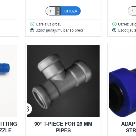
GROZĀ
Uzreiz uz grozu
Uzreiz uz 
i
Uzdot jautājumu par šo preci
Uzdot jaut
ITTING
90° T-PIECE FOR 28 MM
ADAP
ZZLE
PIPES
STR