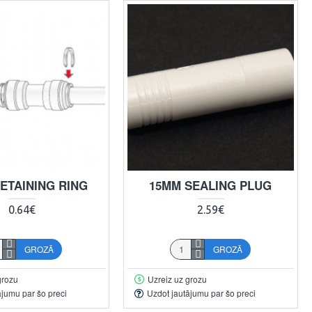
ETAINING RING
15MM SEALING PLUG
0.64€
2.59€
GROZĀ
GROZĀ
grozu
Uzreiz uz grozu
ājumu par šo preci
Uzdot jautājumu par šo preci