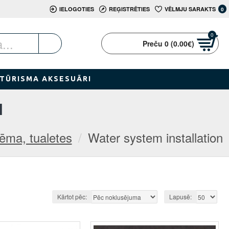
IELOGOTIES
REĢISTRĒTIES
VĒLMJU SARAKTS
0
0
Preču 0 (0.00€)
TŪRISMA AKSESUĀRI
N
ēma, tualetes
Water system installation
Kārtot pēc:
Lapusē: