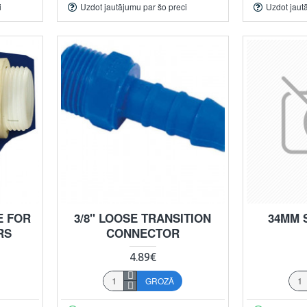
i
Uzdot jautājumu par šo preci
Uzdot jaut
E FOR
3/8" LOOSE TRANSITION
34MM 
RS
CONNECTOR
4.89€
GROZĀ