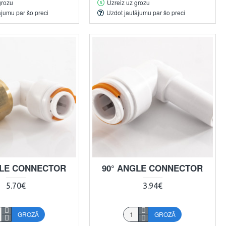
grozu
Uzreiz uz grozu
ājumu par šo preci
Uzdot jautājumu par šo preci
GLE CONNECTOR
90° ANGLE CONNECTOR
5.70€
3.94€
GROZĀ
GROZĀ