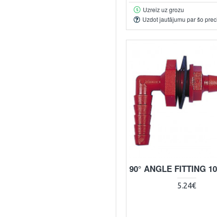
Uzreiz uz grozu
Uzdot jautājumu par šo prec
90° ANGLE FITTING 1
5.24€