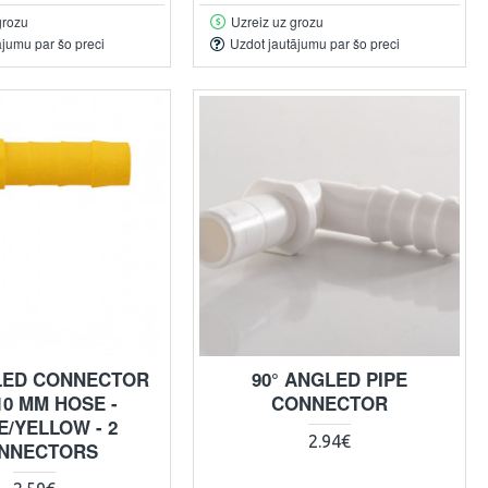
grozu
Uzreiz uz grozu
ājumu par šo preci
Uzdot jautājumu par šo preci
LED CONNECTOR
90° ANGLED PIPE
10 MM HOSE -
CONNECTOR
E/YELLOW - 2
2.94€
NNECTORS