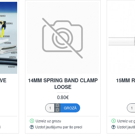
LVE
14MM SPRING BAND CLAMP
15MM R
LOOSE
0.80€
GROZĀ
Uzreiz uz grozu
Uzreiz uz 
i
Uzdot jautājumu par šo preci
Uzdot jaut