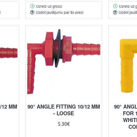
Uzreiz uz grozu
Uzreiz uz 
i
Uzdot jautājumu par šo preci
Uzdot jaut
0/12 MM
90° ANGLE FITTING 10/12 MM
90° ANG
- LOOSE
FOR 
WHIT
5.30€
CO