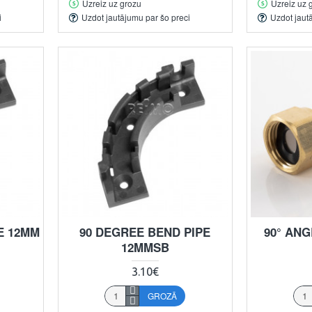
Uzreiz uz grozu
Uzreiz uz 
i
Uzdot jautājumu par šo preci
Uzdot jaut
E 12MM
90 DEGREE BEND PIPE
90° AN
12MMSB
3.10€
GROZĀ