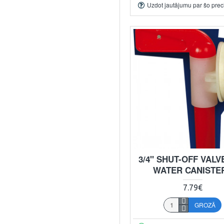
Uzdot jautājumu par šo prec
3/4" SHUT-OFF VALV
WATER CANISTE
7.79€
GROZĀ