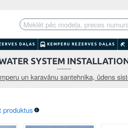
ZERVES DAĻAS
KEMPERU REZERVES DAĻAS
WATER SYSTEM INSTALLATIO
mperu un karavānu santehnika, ūdens sist
t produktus
0