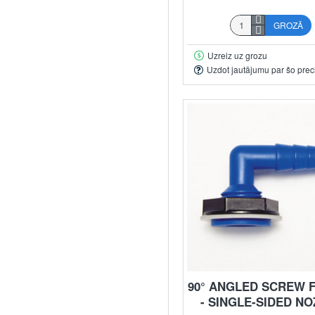
GROZĀ
Uzreiz uz grozu
Uzdot jautājumu par šo prec
90° ANGLED SCREW F
- SINGLE-SIDED NO