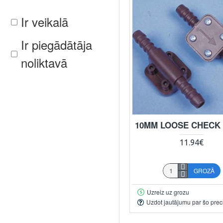
Ir veikalā
Ir piegādātāja
noliktavā
10MM LOOSE CHECK 
11.94€
GROZĀ
Uzreiz uz grozu
Uzdot jautājumu par šo prec