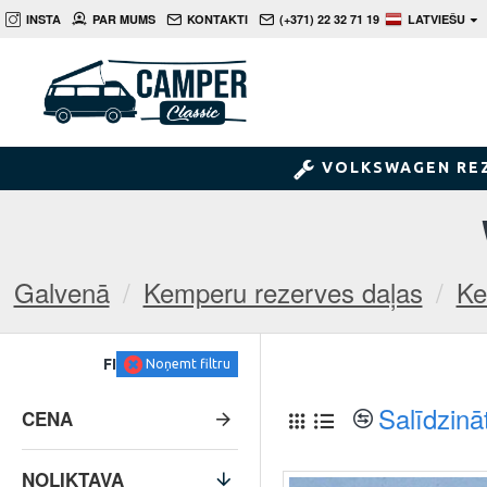
INSTA
PAR MUMS
KONTAKTI
(+371) 22 32 71 19
LATVIEŠU
VOLKSWAGEN RE
Galvenā
Kemperu rezerves daļas
Ke
FILTRS
Noņemt filtru
Salīdzinā
CENA
NOLIKTAVA