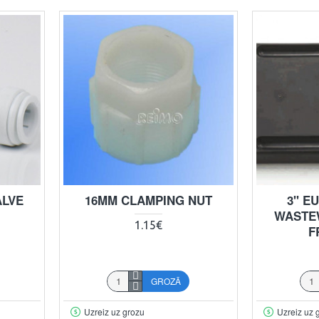
ALVE
16MM CLAMPING NUT
3" E
WASTE
1.15€
F
GROZĀ
Uzreiz uz grozu
Uzreiz uz 