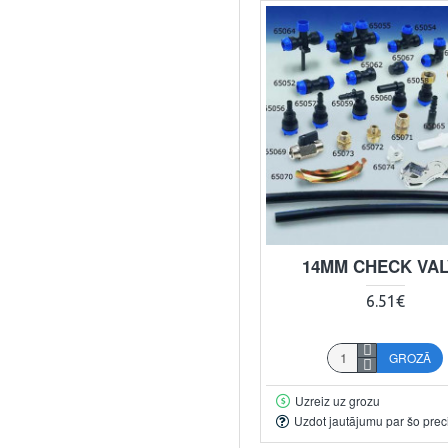
14MM CHECK VA
6.51€
GROZĀ
Uzreiz uz grozu
Uzdot jautājumu par šo prec