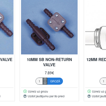
VALVE
10MM SB NON-RETURN
12MM RED
VALVE
7.89€
GROZĀ
Uzreiz uz grozu
Uzreiz uz 
i
Uzdot jautājumu par šo preci
Uzdot jaut