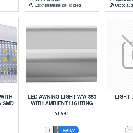
i
Uzdot jautājumu par šo preci
Uzdot jaut
 WITH
LED AWNING LIGHT WW 350
LIGHT 
6 SMD
WITH AMBIENT LIGHTING
51.99€
GROZĀ