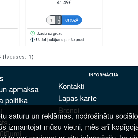
41.49€
GROZĀ
Uzreiz uz grozu
i
Uzdot jautājumu par šo preci
8 (lapuses: 1)
s
INFORMĀCIJA
Kontakti
 un apmaksa
Lapas karte
 politika
Brendi
i
tu saturu un reklāmas, nodrošinātu sociālo
nts
ūs izmantojat mūsu vietni, mēs arī kopīgoj
ūtījumi
 to var apvienot ar citu informāciju, ko vi