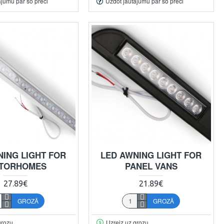
ājumu par šo preci
Uzdot jautājumu par šo preci
NING LIGHT FOR
LED AWNING LIGHT FOR
TORHOMES
PANEL VANS
27.89€
21.89€
GROZĀ
GROZĀ
grozu
Uzreiz uz grozu