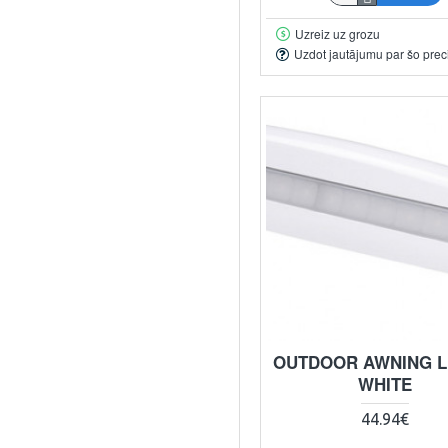
Uzreiz uz grozu
Uzdot jautājumu par šo prec
OUTDOOR AWNING LI
WHITE
44.94€