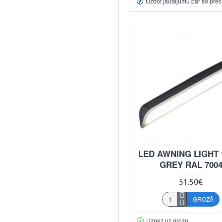
Uzdot jautājumu par šo prec
LED AWNING LIGHT 1
GREY RAL 700
51.50€
GROZĀ
Uzreiz uz grozu