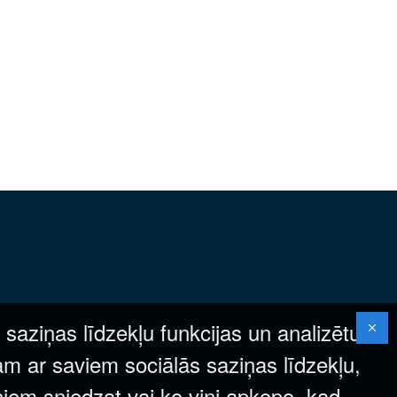
 saziņas līdzekļu funkcijas un analizētu
am ar saviem sociālās saziņas līdzekļu,
ņiem sniedzat vai ko viņi apkopo, kad