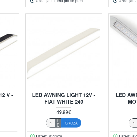
i
Uzdot jautājumu par šo preci
Uzdot jaut
2 V -
LED AWNING LIGHT 12V -
LED AW
4
FIAT WHITE 249
MO
49.89€
GROZĀ
Uzreiz uz grozu
Uzreiz uz 