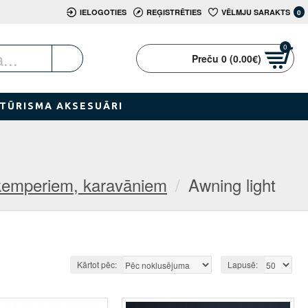
IELOGOTIES
REĢISTRĒTIES
VĒLMJU SARAKTS
0
0
Preču 0 (0.00€)
TŪRISMA AKSESUĀRI
 kemperiem, karavāniem
Awning light
Kārtot pēc:
Lapusē: