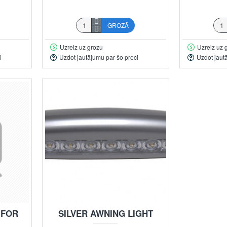
GROZĀ
Uzreiz uz grozu
Uzreiz uz 
i
Uzdot jautājumu par šo preci
Uzdot jaut
 FOR
SILVER AWNING LIGHT