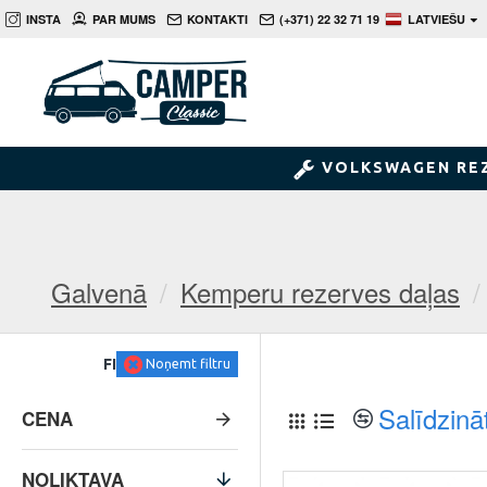
INSTA
PAR MUMS
KONTAKTI
(+371) 22 32 71 19
LATVIEŠU
VOLKSWAGEN RE
Galvenā
Kemperu rezerves daļas
FILTRS
Noņemt filtru
Salīdzinā
CENA
NOLIKTAVA