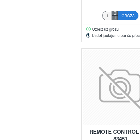
GROZĀ
Uzreiz uz grozu
Uzdot jautājumu par šo prec
REMOTE CONTROL
83451