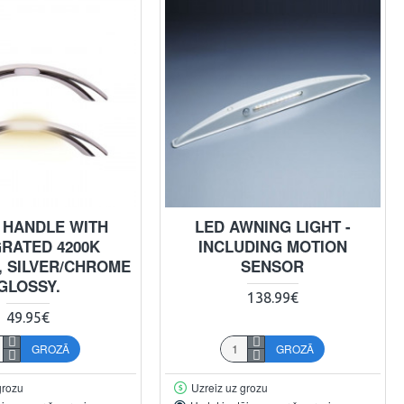
 HANDLE WITH
LED AWNING LIGHT -
GRATED 4200K
INCLUDING MOTION
, SILVER/CHROME
SENSOR
GLOSSY.
138.99€
49.95€
GROZĀ
GROZĀ
grozu
Uzreiz uz grozu