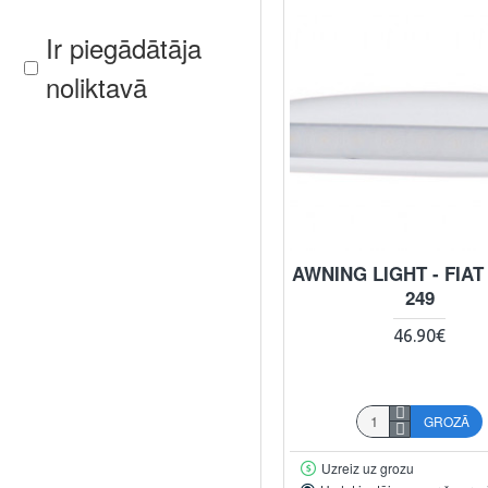
Ir piegādātāja
noliktavā
AWNING LIGHT - FIAT
249
46.90€
GROZĀ
Uzreiz uz grozu