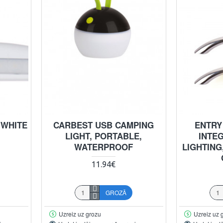
 WHITE
CARBEST USB CAMPING
ENTRY
LIGHT, PORTABLE,
INTE
WATERPROOF
LIGHTING
11.94€
GROZĀ
Uzreiz uz grozu
Uzreiz uz 