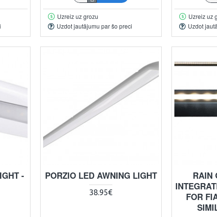
Uzreiz uz grozu
Uzreiz uz 
i
Uzdot jautājumu par šo preci
Uzdot jaut
GHT -
PORZIO LED AWNING LIGHT
RAIN
INTEGRAT
38.95€
FOR FI
SIM