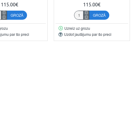
115.00€
115.00€
GROZĀ
GROZĀ
grozu
Uzreiz uz grozu
ājumu par šo preci
Uzdot jautājumu par šo preci