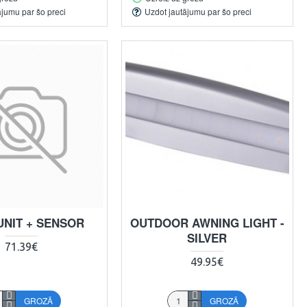
ājumu par šo preci
Uzdot jautājumu par šo preci
UNIT + SENSOR
OUTDOOR AWNING LIGHT -
SILVER
71.39€
49.95€
GROZĀ
GROZĀ