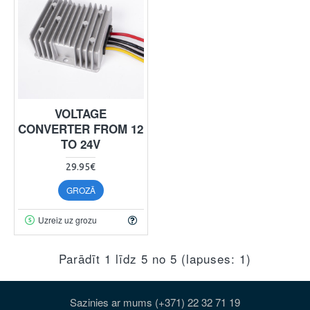
VOLTAGE
CONVERTER FROM 12
TO 24V
29.95€
GROZĀ
Uzreiz uz grozu
Parādīt 1 līdz 5 no 5 (lapuses: 1)
Sazinies ar mums (+371) 22 32 71 19