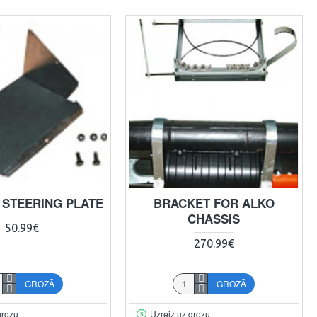
T STEERING PLATE
BRACKET FOR ALKO
CHASSIS
50.99€
270.99€
GROZĀ
GROZĀ
grozu
Uzreiz uz grozu