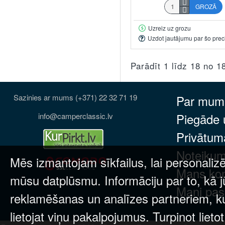
GROZĀ
Uzreiz uz grozu
Uzdot jautājumu par šo prec
Parādīt 1 līdz 18 no 1
Sazinies ar mums (+371) 22 32 71 19
Par mum
Piegāde
info@camperclassic.lv
Privātuma
Noteikum
Mēs izmantojam sīkfailus, lai personalizē
Mans ko
mūsu datplūsmu. Informāciju par to, kā j
Mani pas
reklamēšanas un analīzes partneriem, kuri
lietojat viņu pakalpojumus. Turpinot lieto