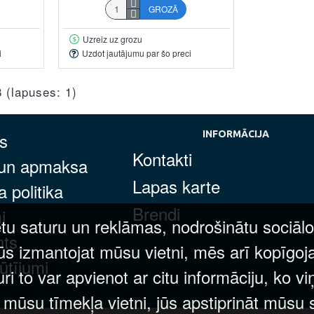
GROZĀ
Uzreiz uz grozu
i
Uzdot jautājumu par šo preci
8 (lapuses: 1)
s
INFORMĀCIJA
Kontakti
 un apmaksa
Lapas karte
 politika
Brendi
i
tu saturu un reklāmas, nodrošinātu sociālo
nts
ūs izmantojat mūsu vietni, mēs arī kopīgoj
ūtījumi
 to var apvienot ar citu informāciju, ko vi
t mūsu tīmekļa vietni, jūs apstiprināt mūsu