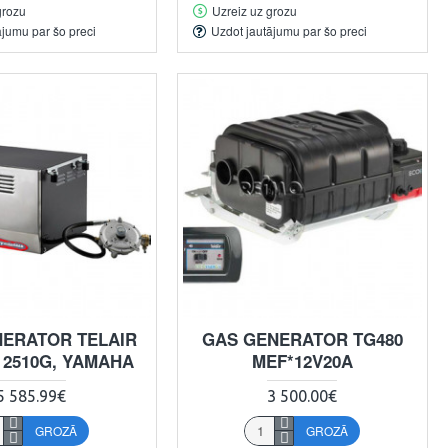
grozu
Uzreiz uz grozu
ājumu par šo preci
Uzdot jautājumu par šo preci
ERATOR TELAIR
GAS GENERATOR TG480
 2510G, YAMAHA
MEF*12V20A
5 585.99€
3 500.00€
GROZĀ
GROZĀ