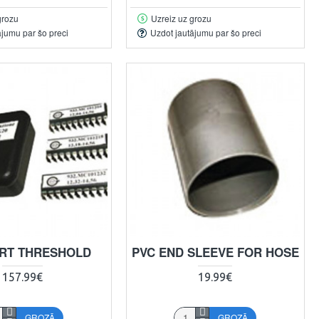
grozu
Uzreiz uz grozu
ājumu par šo preci
Uzdot jautājumu par šo preci
ART THRESHOLD
PVC END SLEEVE FOR HOSE
157.99€
19.99€
GROZĀ
GROZĀ