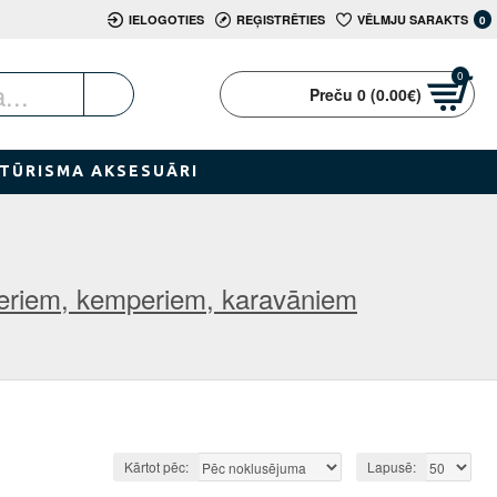
IELOGOTIES
REĢISTRĒTIES
VĒLMJU SARAKTS
0
0
Preču 0 (0.00€)
TŪRISMA AKSESUĀRI
periem, kemperiem, karavāniem
Kārtot pēc:
Lapusē: