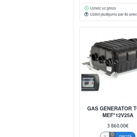
Uzreiz uz grozu
Uzdot jautājumu par šo prec
GAS GENERATOR T
MEF*12V25A
3 860.00€
GROZĀ