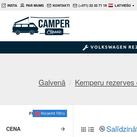
INSTA
PAR MUMS
KONTAKTI
(+371) 22 32 71 19
LATVIEŠU
VOLKSWAGEN RE
Galvenā
Kemperu rezerves 
FILTRS
Noņemt filtru
Salīdzinā
CENA