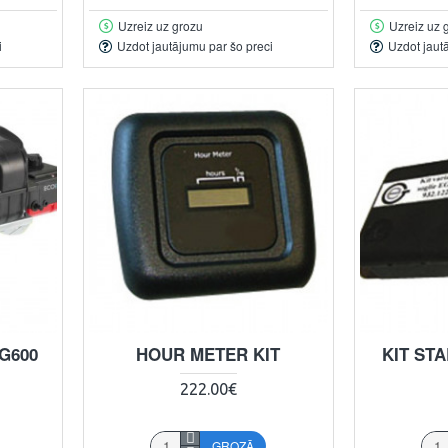
Uzreiz uz grozu
Uzreiz uz 
i
Uzdot jautājumu par šo preci
Uzdot jaut
G600
HOUR METER KIT
KIT ST
222.00€
GROZĀ