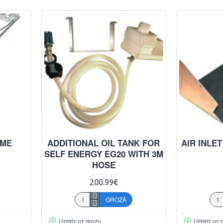
AME
ADDITIONAL OIL TANK FOR
AIR INLE
SELF ENERGY EG20 WITH 3M
HOSE
200.99€
GROZĀ
Uzreiz uz grozu
Uzreiz uz 