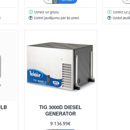
Uzreiz uz grozu
Uzreiz uz 
i
Uzdot jautājumu par šo preci
Uzdot jaut
ULB
TIG 3000D DIESEL
GENERATOR
9 136.99€