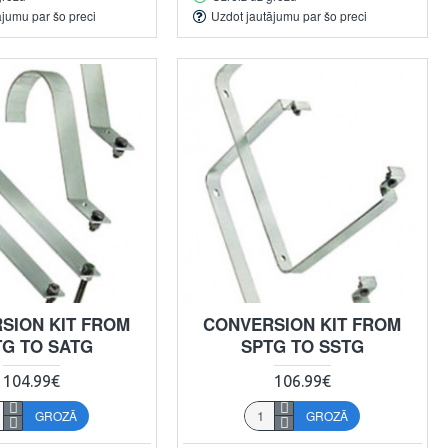
ājumu par šo preci
Uzdot jautājumu par šo preci
SION KIT FROM
CONVERSION KIT FROM
TG TO SATG
SPTG TO SSTG
104.99€
106.99€
GROZĀ
GROZĀ