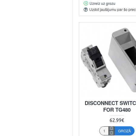
Uzreiz uz grozu
Uzdot jautājumu par šo prec
DISCONNECT SWITC
FOR TG480
62.99€
GROZĀ