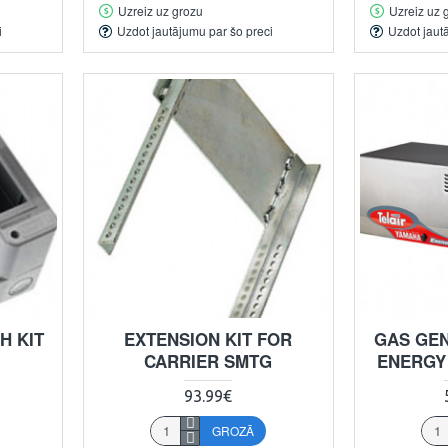
Uzreiz uz grozu
Uzreiz uz 
i
Uzdot jautājumu par šo preci
Uzdot jaut
H KIT
EXTENSION KIT FOR
GAS GEN
CARRIER SMTG
ENERGY
93.99€
GROZĀ