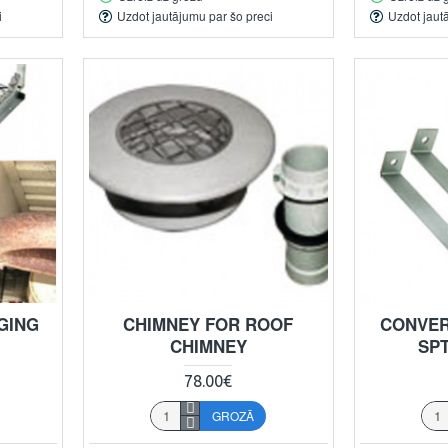
i
Uzdot jautājumu par šo preci
Uzdot jaut
GING
CHIMNEY FOR ROOF
CONVER
.
CHIMNEY
SP
78.00€
GROZĀ