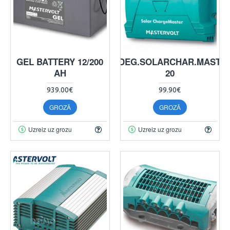
GEL BATTERY 12/200
LADEG.SOLARCHAR.MASTE
AH
20
939.00€
99.90€
GROZĀ
GROZĀ
Uzreiz uz grozu
Uzreiz uz grozu