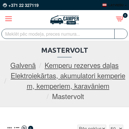
+371 22 327119
LATVIEŠU
0
MASTERVOLT
Galvenā
Kemperu rezerves daļas
Elektroiekārtas, akumulatori kemperie
m, kemperiem, karavāniem
Mastervolt
0