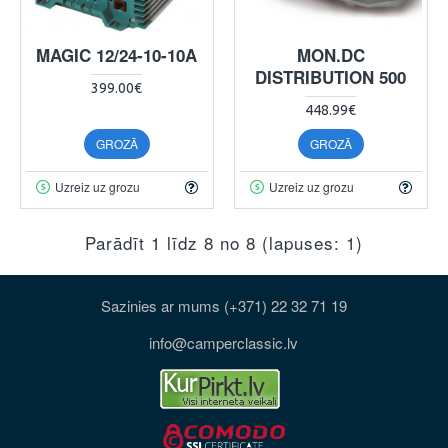
MAGIC 12/24-10-10A
MON.DC
DISTRIBUTION 500
399.00€
448.99€
GROZĀ
GROZĀ
Uzreiz uz grozu
Uzreiz uz grozu
Parādīt 1 līdz 8 no 8 (lapuses: 1)
Sazinies ar mums (+371) 22 32 71 19
info@camperclassic.lv