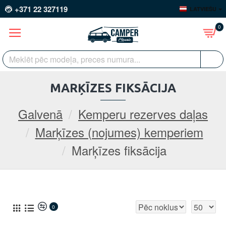
+371 22 327119
LATVIEŠU
0
MARĶĪZES FIKSĀCIJA
Galvenā
Kemperu rezerves daļas
Marķīzes (nojumes) kemperiem
Marķīzes fiksācija
0