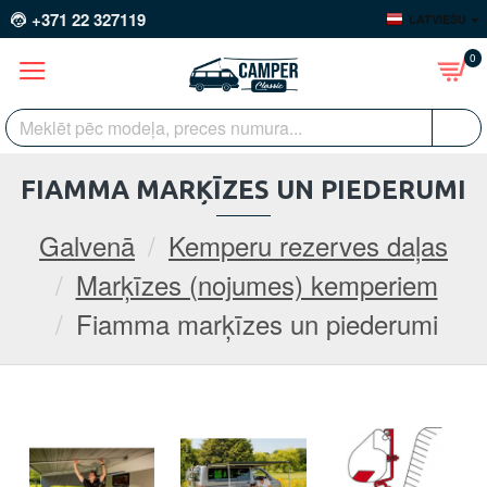
+371 22 327119
LATVIEŠU
0
FIAMMA MARĶĪZES UN PIEDERUMI
Galvenā
Kemperu rezerves daļas
Marķīzes (nojumes) kemperiem
Fiamma marķīzes un piederumi