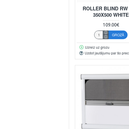
ROLLER BLIND RW
350X500 WHITE
109.00€
GROZĀ
Uzreiz uz grozu
Uzdot jautājumu par šo prec