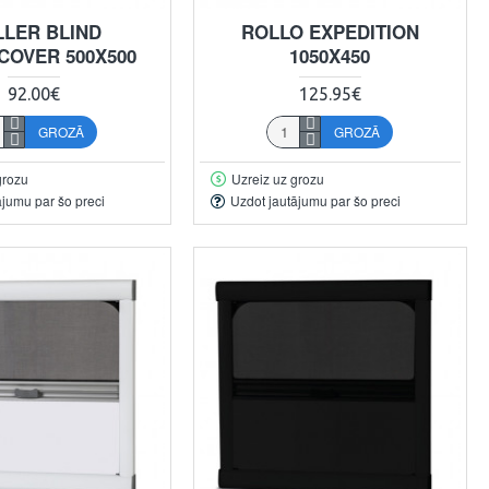
LLER BLIND
ROLLO EXPEDITION
COVER 500X500
1050X450
92.00€
125.95€
GROZĀ
GROZĀ
grozu
Uzreiz uz grozu
ājumu par šo preci
Uzdot jautājumu par šo preci