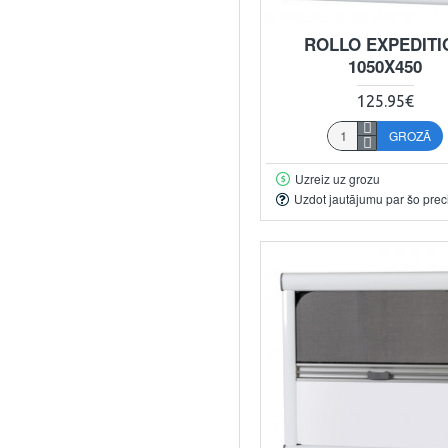
ROLLO EXPEDITI
1050X450
125.95€
GROZĀ
Uzreiz uz grozu
Uzdot jautājumu par šo prec