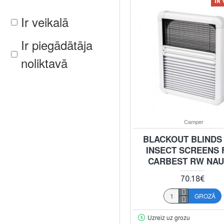
IR
Ir veikalā
Ir piegādātāja
noliktavā
Camper
BLACKOUT BLINDS
INSECT SCREENS 
CARBEST RW NAU
70.18€
GROZĀ
Uzreiz uz grozu