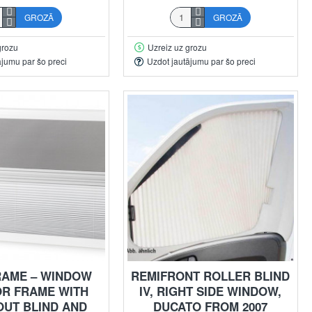
GROZĀ
GROZĀ
grozu
Uzreiz uz grozu
ājumu par šo preci
Uzdot jautājumu par šo preci
RAME – WINDOW
REMIFRONT ROLLER BLIND
OR FRAME WITH
IV, RIGHT SIDE WINDOW,
OUT BLIND AND
DUCATO FROM 2007