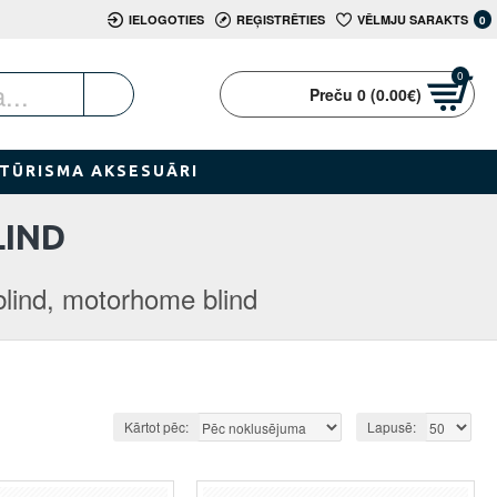
IELOGOTIES
REĢISTRĒTIES
VĒLMJU SARAKTS
0
0
Preču 0 (0.00€)
TŪRISMA AKSESUĀRI
LIND
lind, motorhome blind
Kārtot pēc:
Lapusē: