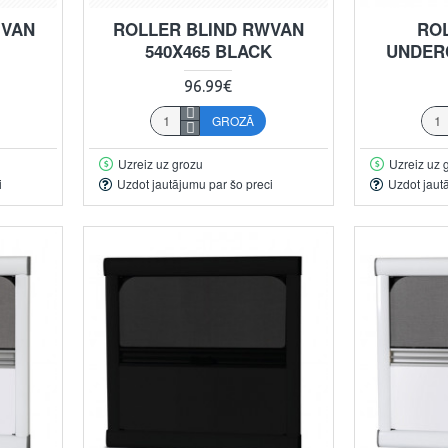
 VAN
ROLLER BLIND RWVAN
RO
540X465 BLACK
UNDER
96.99€
GROZĀ
Uzreiz uz grozu
Uzreiz uz 
i
Uzdot jautājumu par šo preci
Uzdot jaut