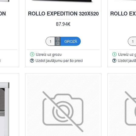
ON
ROLLO EXPEDITION 320X520
ROLLO EX
87.94€
GROZĀ
Uzreiz uz grozu
Uzreiz uz 
i
Uzdot jautājumu par šo preci
Uzdot jaut