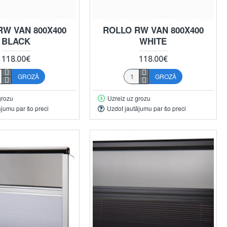
RW VAN 800X400
ROLLO RW VAN 800X400
BLACK
WHITE
118.00€
118.00€
GROZĀ
GROZĀ
grozu
Uzreiz uz grozu
ājumu par šo preci
Uzdot jautājumu par šo preci