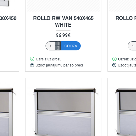
00X450
ROLLO RW VAN 540X465
ROLLO 
WHITE
96.99€
GROZĀ
Uzreiz uz grozu
Uzreiz uz 
i
Uzdot jautājumu par šo preci
Uzdot jaut