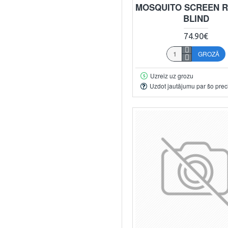
MOSQUITO SCREEN 
BLIND
74.90€
GROZĀ
Uzreiz uz grozu
Uzdot jautājumu par šo prec