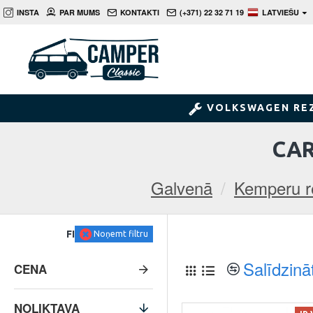
INSTA
PAR MUMS
KONTAKTI
(+371) 22 32 71 19
LATVIEŠU
VOLKSWAGEN RE
CAR
Galvenā
Kemperu r
FILTRS
Noņemt filtru
Salīdzinā
CENA
NOLIKTAVA