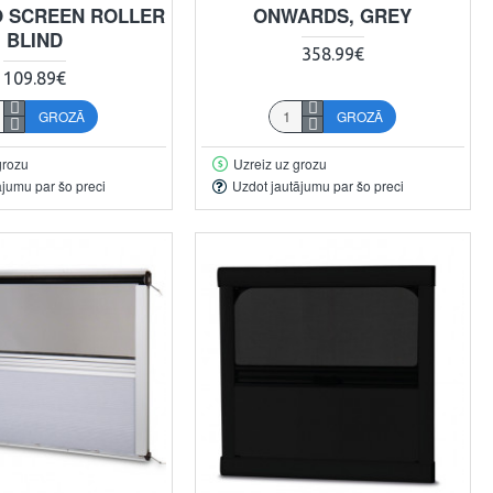
 SCREEN ROLLER
ONWARDS, GREY
BLIND
358.99€
109.89€
GROZĀ
GROZĀ
grozu
Uzreiz uz grozu
ājumu par šo preci
Uzdot jautājumu par šo preci