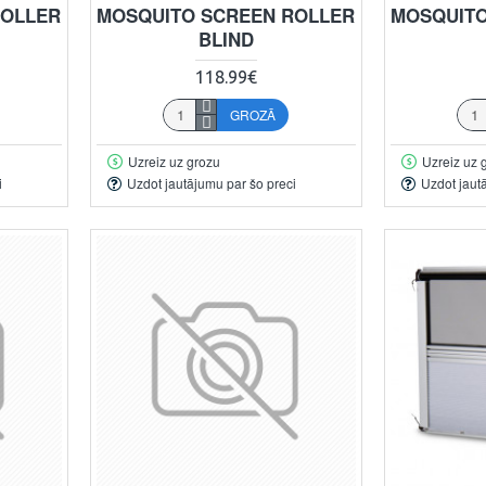
ROLLER
MOSQUITO SCREEN ROLLER
MOSQUITO
BLIND
118.99€
GROZĀ
Uzreiz uz grozu
Uzreiz uz 
i
Uzdot jautājumu par šo preci
Uzdot jaut