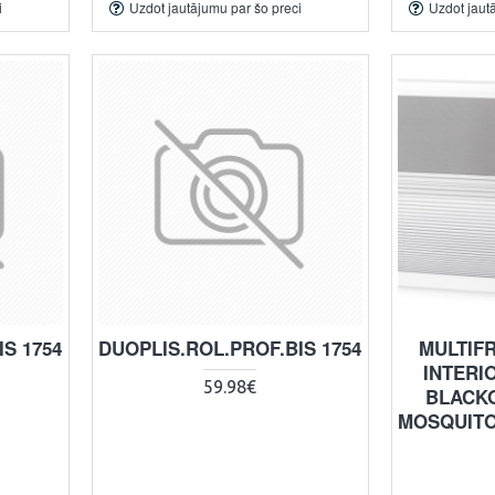
i
Uzdot jautājumu par šo preci
Uzdot jaut
S 1754
DUOPLIS.ROL.PROF.BIS 1754
MULTIF
INTERI
59.98€
BLACK
MOSQUITO