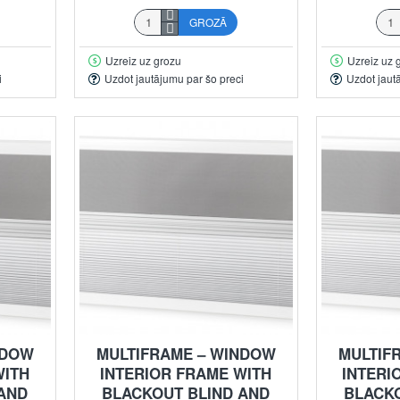
GROZĀ
Uzreiz uz grozu
Uzreiz uz 
i
Uzdot jautājumu par šo preci
Uzdot jaut
NDOW
MULTIFRAME – WINDOW
MULTIF
WITH
INTERIOR FRAME WITH
INTERI
 AND
BLACKOUT BLIND AND
BLACK