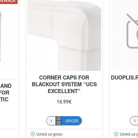
 VEIKALĀ
CORNER CAPS FOR
DUOPLIS.R
BLACKOUT SYSTEM “UCS
 AND
EXCELLENT”
FOR
TIC
16.99€
GROZĀ
Uzreiz uz grozu
Uzreiz uz 