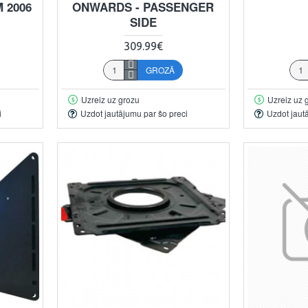
 2006
ONWARDS - PASSENGER
SIDE
309.99€
GROZĀ
Uzreiz uz grozu
Uzreiz uz 
i
Uzdot jautājumu par šo preci
Uzdot jaut