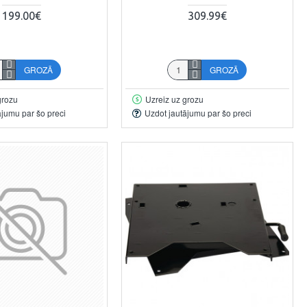
199.00€
309.99€
GROZĀ
GROZĀ
grozu
Uzreiz uz grozu
ājumu par šo preci
Uzdot jautājumu par šo preci