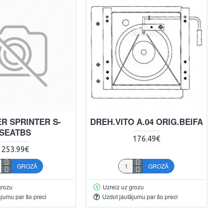
R SPRINTER S-
DREH.VITO A.04 ORIG.BEIFA
SEATBS
176.49€
253.99€
GROZĀ
GROZĀ
grozu
Uzreiz uz grozu
ājumu par šo preci
Uzdot jautājumu par šo preci