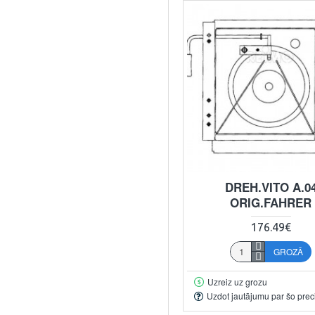
DREH.VITO A.0
ORIG.FAHRER
176.49€
GROZĀ
Uzreiz uz grozu
Uzdot jautājumu par šo prec