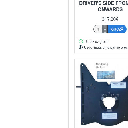
DRIVER'S SIDE FROM
ONWARDS
317.00€
GROZĀ
Uzreiz uz grozu
Uzdot jautājumu par šo prec