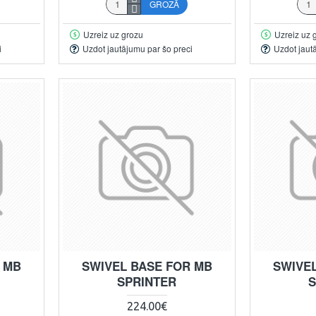
GROZĀ
Uzreiz uz grozu
Uzreiz uz 
i
Uzdot jautājumu par šo preci
Uzdot jaut
 MB
SWIVEL BASE FOR MB
SWIVE
SPRINTER
S
224.00€