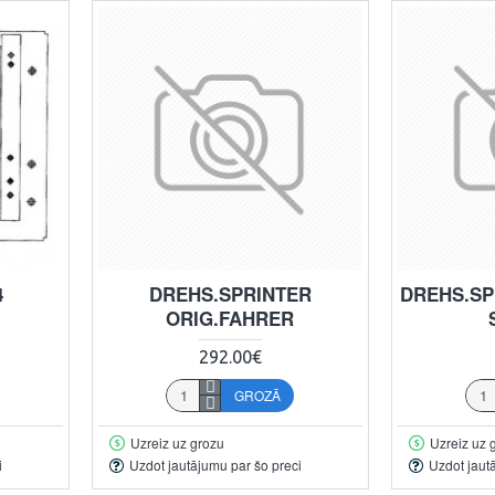
4
DREHS.SPRINTER
DREHS.SP
ORIG.FAHRER
292.00€
GROZĀ
Uzreiz uz grozu
Uzreiz uz 
i
Uzdot jautājumu par šo preci
Uzdot jaut