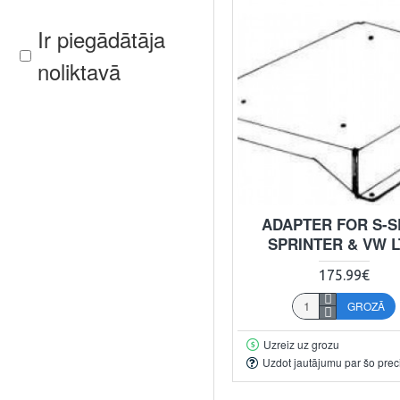
Ir piegādātāja
noliktavā
ADAPTER FOR S-S
SPRINTER & VW LT
175.99€
GROZĀ
Uzreiz uz grozu
Uzdot jautājumu par šo prec