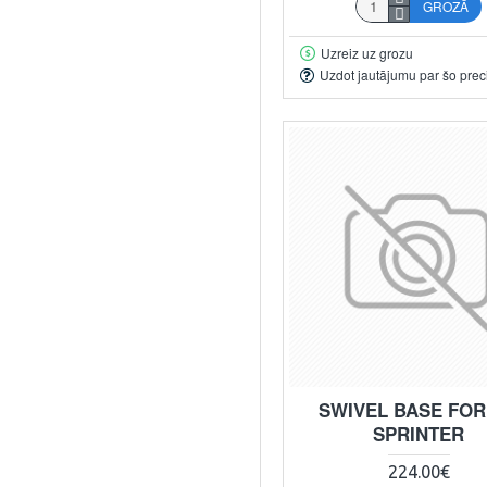
GROZĀ
Uzreiz uz grozu
Uzdot jautājumu par šo prec
SWIVEL BASE FOR
SPRINTER
224.00€