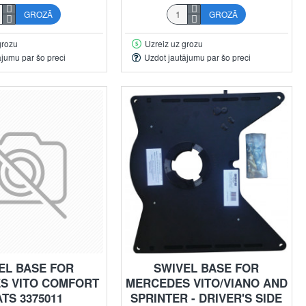
GROZĀ
GROZĀ
grozu
Uzreiz uz grozu
ājumu par šo preci
Uzdot jautājumu par šo preci
EL BASE FOR
SWIVEL BASE FOR
S VITO COMFORT
MERCEDES VITO/VIANO AND
TS 3375011
SPRINTER - DRIVER'S SIDE