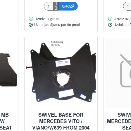
GROZĀ
Uzreiz uz grozu
Uzreiz uz 
i
Uzdot jautājumu par šo preci
Uzdot jaut
 MB
SWIVEL BASE FOR
SWIV
VW
MERCEDES VITO /
MERCEDE
 SEAT
VIANO/W639 FROM 2004
SEA