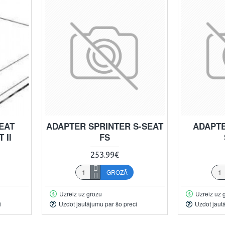
EAT
ADAPTER SPRINTER S-SEAT
ADAPTE
 II
FS
253.99€
GROZĀ
Uzreiz uz grozu
Uzreiz uz 
i
Uzdot jautājumu par šo preci
Uzdot jaut