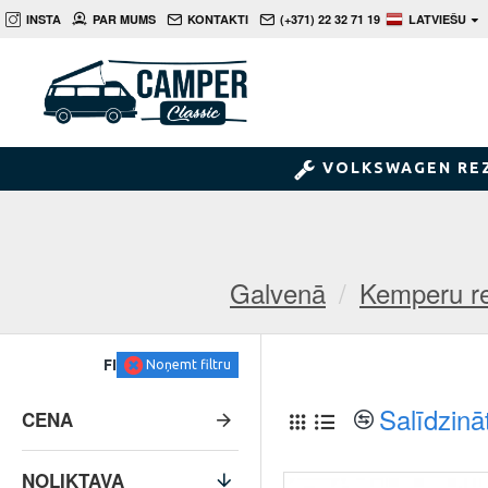
INSTA
PAR MUMS
KONTAKTI
(+371) 22 32 71 19
LATVIEŠU
VOLKSWAGEN RE
Galvenā
Kemperu re
FILTRS
Noņemt filtru
Salīdzinā
CENA
NOLIKTAVA