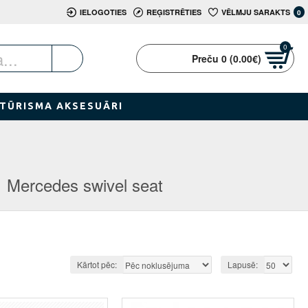
IELOGOTIES
REĢISTRĒTIES
VĒLMJU SARAKTS
0
0
Preču 0 (0.00€)
TŪRISMA AKSESUĀRI
Mercedes swivel seat
Kārtot pēc:
Lapusē: