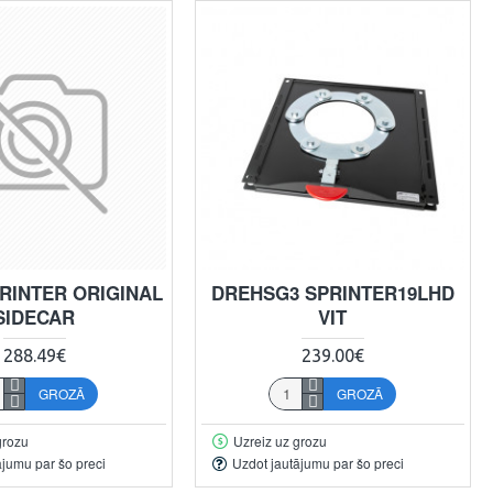
RINTER ORIGINAL
DREHSG3 SPRINTER19LHD
SIDECAR
VIT
288.49€
239.00€
GROZĀ
GROZĀ
grozu
Uzreiz uz grozu
ājumu par šo preci
Uzdot jautājumu par šo preci