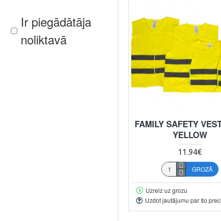
Ir piegādātāja
noliktavā
FAMILY SAFETY VEST
YELLOW
11.94€
GROZĀ
Uzreiz uz grozu
Uzdot jautājumu par šo prec