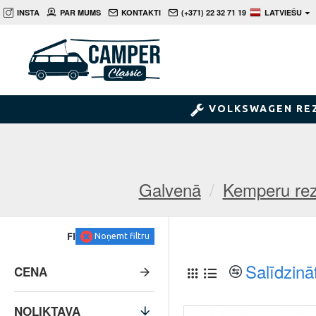
INSTA
PAR MUMS
KONTAKTI
(+371) 22 32 71 19
LATVIEŠU
VOLKSWAGEN RE
Galvenā
Kemperu rez
FILTRS
Noņemt filtru
Salīdzinā
CENA
NOLIKTAVA