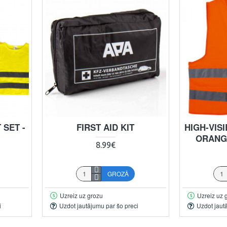
 SET -
FIRST AID KIT
HIGH-VISI
ORANG
8.99€
GROZĀ
Uzreiz uz grozu
Uzreiz uz 
i
Uzdot jautājumu par šo preci
Uzdot jaut