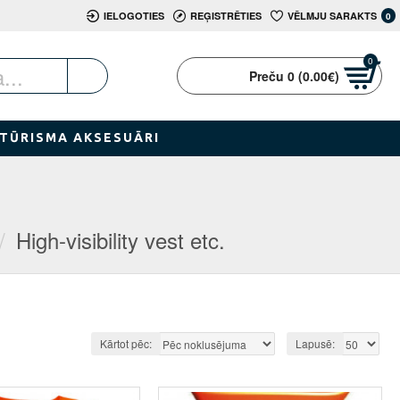
IELOGOTIES
REĢISTRĒTIES
VĒLMJU SARAKTS
0
0
Preču 0 (0.00€)
TŪRISMA AKSESUĀRI
High-visibility vest etc.
Kārtot pēc:
Lapusē: