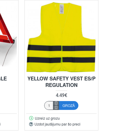
GLE
YELLOW SAFETY VEST ES/P
REGULATION
4.49€
GROZĀ
Uzreiz uz grozu
i
Uzdot jautājumu par šo preci