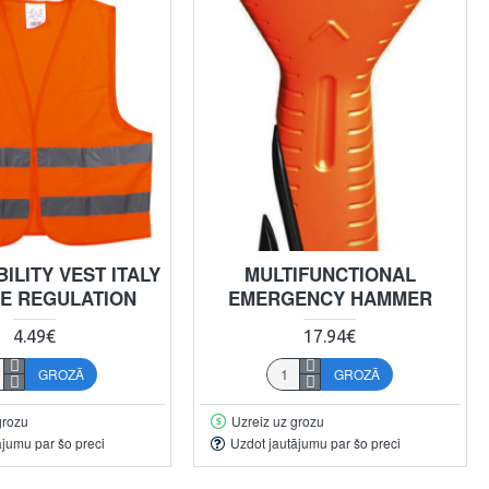
BILITY VEST ITALY
MULTIFUNCTIONAL
E REGULATION
EMERGENCY HAMMER
4.49€
17.94€
GROZĀ
GROZĀ
grozu
Uzreiz uz grozu
ājumu par šo preci
Uzdot jautājumu par šo preci