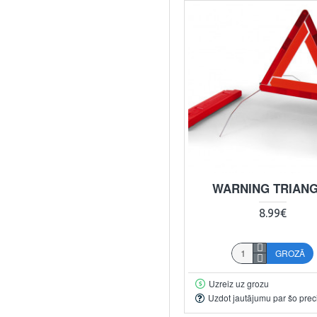
WARNING TRIAN
8.99€
GROZĀ
Uzreiz uz grozu
Uzdot jautājumu par šo prec