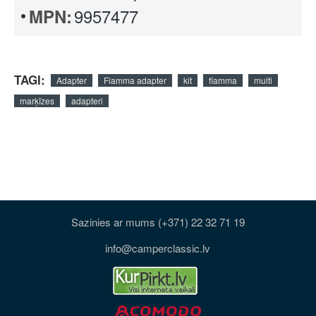
9957477
MPN:
TAGI:
Adapter
Fiamma adapter
kit
fiamma
multi
marķīzes
adapteri
Sazinies ar mums (+371) 22 32 71 19
info@camperclassic.lv