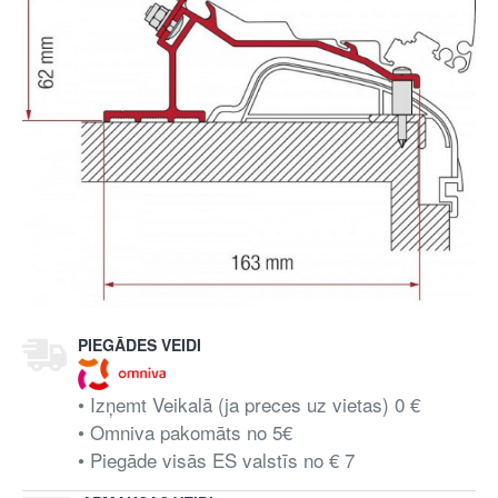
PIEGĀDES VEIDI
• Izņemt Veikalā (ja preces uz vietas) 0 €
• Omniva pakomāts no 5€
• Piegāde visās ES valstīs no € 7