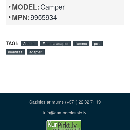
Camper
MODEL:
9955934
MPN:
TAGI:
Adapter
Fiamma adapter
fiamma
pcs.
marķīzes
adapteri
Sazinies ar mums (+371) 22 32 71 19
info@camperclassic.lv